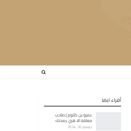
أقراء ايضا
عمرو بن كلثوم | صاحب
معلقة الا هبي بصحنك
ديسمبر 30, 2024