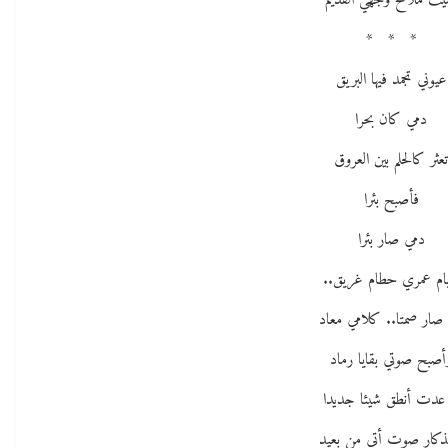
يت ملامح وجهي القديم
* * *
عيوني تجمد فيها البريق
دمي كان بحرا
عثر كالحلم بين العروق
فأصبح بئرا
دمي صار بئرا
يام عمري حطام غريق..
 صار صمتا.. كلامي معاد
أصبح صوتي بقايا رماد
ا عدت أنطق شيئا جديدا
كار صوت أتى من بعيد