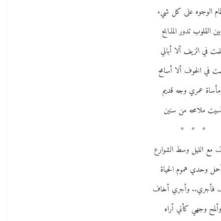
م الوجوه على كل شيء
ين القلوب تدور المذابح
لمت في الزيف ألا أبالي
مت في الخوف ألا أسامح
مأساة عمري وجه قديم
سيت ملامحه من سنين
* * *
 مع الليل وسط الشوارع
حمل وحدي هموم الحياة
 فأجري.. وأجري أخاف
ألمح وجهي كأني أراه