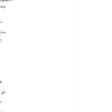
وضاع
نس
وماز
أح
ظل
وفي 
نس