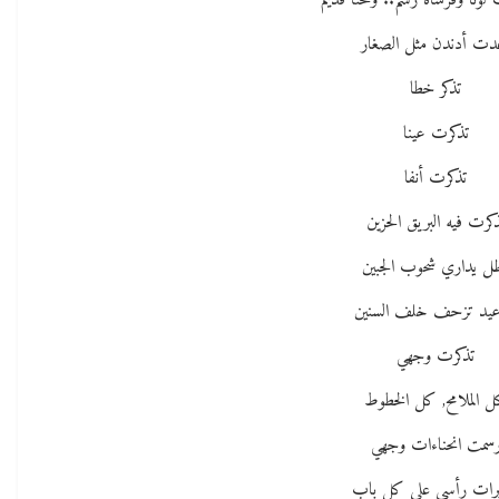
ونا وفرشاة رسم.. ولحنا قديم
دت أدندن مثل الصغار
تذكر خطا
تذكرت عينا
تذكرت أنفا
كرت فيه البريق الحزين
ل يداري شحوب الجبين
عيد تزحف خلف السنين
تذكرت وجهي
 الملامح, كل الخطوط
سمت انحناءات وجهي
رات رأسي على كل باب