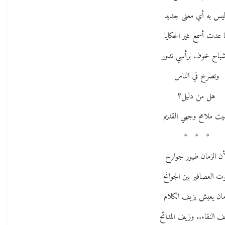
يس به أي معنى جديد
ا عدت أسمع غير الحكايا
شباح خوف برأسي تدور
وتصرخ في الناس
هل من دليل؟
يت ملامح وجهي القديم
* * *
أن الزمان طيور جوارح
وت العصافير بين الجوانح
ان يعيش بزيف الكلام
ف النقاء.. وزيف المدائح