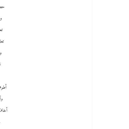
حطا
وب
تع
تعل
و
ن
أطوف
وأ
أخاف
و