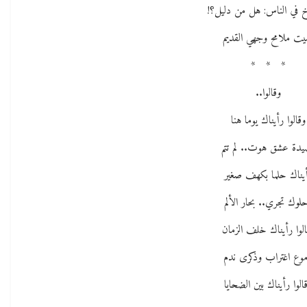
 في الناس: هل من دليل؟!
يت ملامح وجهي القديم
* * *
وقالوا..
وقالوا رأيناك يوما هنا
دة عشق هوت.. لم تتم
يناك حلما بكهف صغير
لوك تجري.. بحار الألم
الوا رأيناك خلف الزمان
وع اغتراب وذكرى ندم
الوا رأيناك بين الضحايا