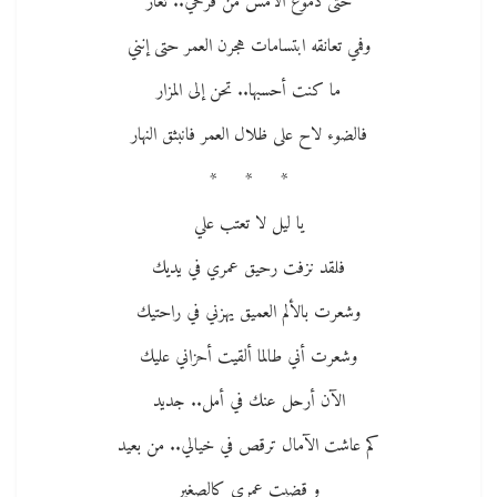
حتى دموع الأمس من فرحي.. تغار
وفمي تعانقه ابتسامات هجرن العمر حتى إنني
ما كنت أحسبها.. تحن إلى المزار
فالضوء لاح على ظلال العمر فانبثق النهار
* * *
يا ليل لا تعتب علي
فلقد نزفت رحيق عمري في يديك
وشعرت بالألم العميق يهزني في راحتيك
وشعرت أني طالما ألقيت أحزاني عليك
الآن أرحل عنك في أمل.. جديد
كم عاشت الآمال ترقص في خيالي.. من بعيد
و قضيت عمري كالصغير