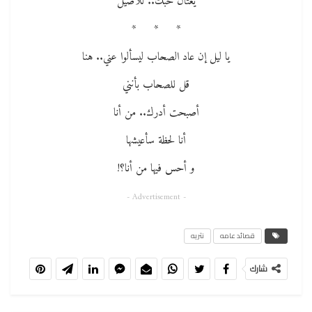
يغتال حبك.. للأصيل
* * *
يا ليل إن عاد الصحاب ليسألوا عني.. هنا
قل للصحاب بأنني
أصبحت أدرك.. من أنا
أنا لحظة سأعيشها
و أحس فيها من أنا؟!
- Advertisement -
قصائد عامه
نثريه
شارك