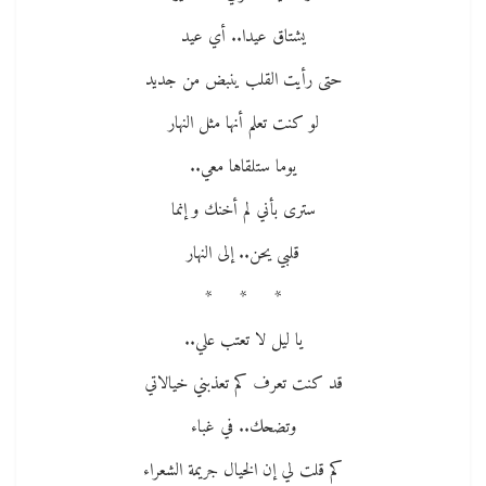
يشتاق عيدا.. أي عيد
حتى رأيت القلب ينبض من جديد
لو كنت تعلم أنها مثل النهار
يوما ستلقاها معي..
سترى بأني لم أخنك و إنما
قلبي يحن.. إلى النهار
* * *
يا ليل لا تعتب علي..
قد كنت تعرف كم تعذبني خيالاتي
وتضحك.. في غباء
كم قلت لي إن الخيال جريمة الشعراء