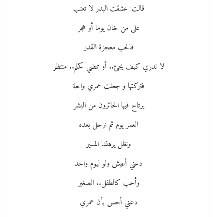
قالت: عشقت البدر لا تعتب
على من خان يوما أو هجر
فالحب معجزة القدر
لا ندري كيف يجئ.. أو يمضي كحلم.. منتظر
فتركتها و جعلت عمري واحة
يرتاح فيها الحائرون من البشر
العمر يوم ثم نرحل بعده
ونظل يرهقنا المسير
دعني أعيش ولو ليوم واحد
وأحب كالطفل.. الصغير
دعني أحس بأن عمري