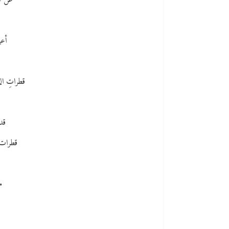
عن مج
أعي
قطراتِ الدم
قد
قطرات ا
م