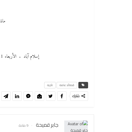
ماذا
إسلام آباد . الأربعاء 21 من صفر 1408هـ ـ 14 من أكتوبر 1987م
قصائد عامه
نثريه
شارك
جابر قميحة
9 مادة