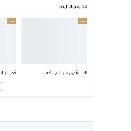
قد يعجبك ايضا
مصر
مصر
لك البشرى فهذا عيد أضحى
ثغر التها
ت