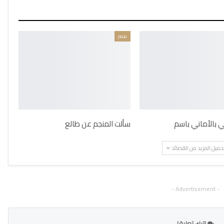
مصر
ني بالأماني باسم
سألت المنجم عن طالع
حميل المزيد من القصائد
- Advertisement -
اترك تعليقا