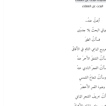
البحث عن العنقاء
أبحثُ عنهُ..
ياني البحثً بلا جدوَى
فسألتُ الطيرَ
روحِ الدامِي التائهِ في الآفاقْ
ألتُ الشفقَ الأحمرَ عنهْ
ألتُ الفجرَ النادي عنهْ
سألتُ شعاعَ الشمسٍ
وضوءَ القمرِ الأخضرْ
تُ خريفَ الشجرِ الذابلِ