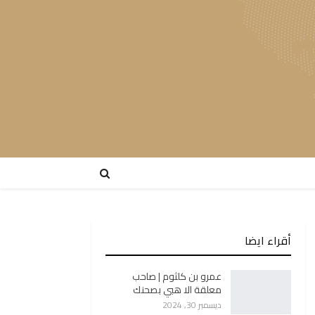
أقراء ايضا
عمرو بن كلثوم | صاحب
معلقة الا هبي بصحنك
ديسمبر 30, 2024