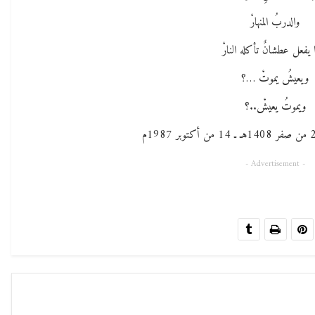
والدربُ المنهارْ
 يفعل عطشانٌ تأكله النارْ
ويعيشُ يموتْ …؟
ويموتُ يعيشْ..؟
- Advertisement -