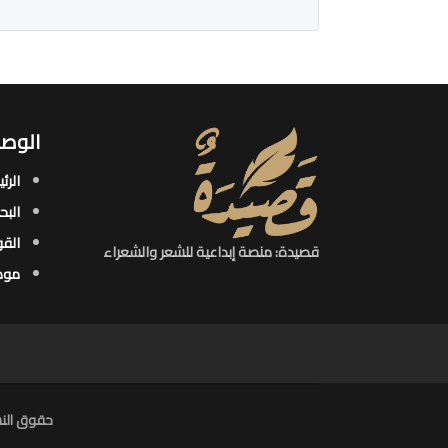
الوصو
الرئ
البح
القو
قصيدة: منصة إبداعية للشعر والشعراء
موض
حقوق النش