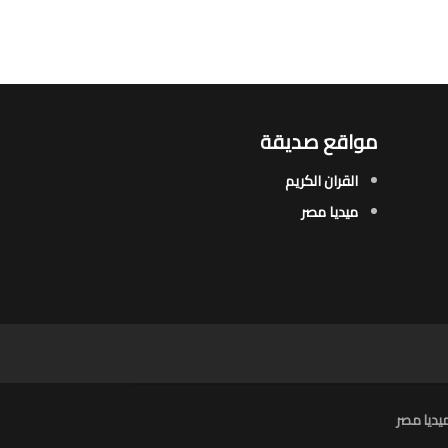
مواقع صديقة
القران الكريم
ميديا مصر
يديا مصر