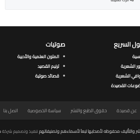
ل السريع
صوتيات
يسية
المتون العلمية والأدبية
ور الشعرية​
ترنيم القصيد
افي الشعرية​
قصائد صوتية
وعات القصيدة​
عن قصيدة
حقوق الطبع والنشر
سياسة الخصوصية
اتصل بنا
ر والتأليف محفوظه لأصحابها تبعاَ لأسماءهم وتصنيفاتهم
تنفيذ وتصميم شركة
م