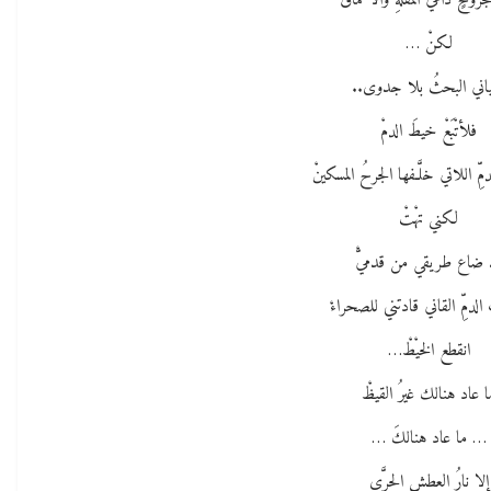
روحٍ دامي المقلةِ والأعماقْ
لكنْ …
اني البحثُ بلا جدوى..
فلأتْبَعْ خيطَ الدمْ
ِّ اللاتي خلَّـفها الجرحُ المسكينْ
لكني تهْتْ
 ضاع طريقي من قدميّْ
لدمِّ القاني قادتني للصحراءْ
انقطع الخيْطْ…
ا عاد هنالك غيرُ القيظْ
… ما عاد هنالكَ …
إلا نارُ العطشِ الحرَّى