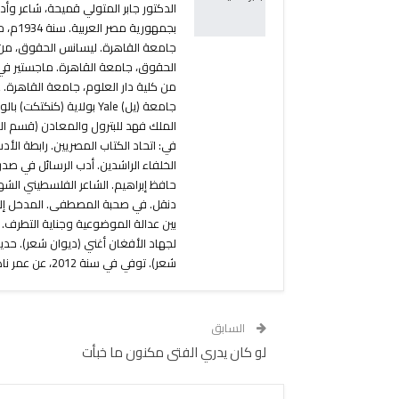
الدكتور جابر المتولي قميحة، شاعر وأد
بجمهو
جامعة القاهرة. ليسانس الحقوق، من 
الحقوق، جامعة القاهرة. ماجستير في 
من كلية دار العلوم، جامعة القاهرة.
جامعة (يل) Yale بولاية (
الملك فهد للبترول والمعادن (قسم الد
في: اتحاد الكتاب المصريين. رابطة الأد
الخلفاء الراشدين. أدب الرسائل في صد
حافظ إبراهيم. الشاعر الفلسطيني الشه
دنقل. في صحبة المصطفى. المدخل إلى ا
بين عدالة الموضوعية وجناية التطرف. 
لجهاد الأفغان أغني (ديوان شعر). حد
شعر). توفي في سنة 2012، عن عمر ناهز 78 عاماً.
السابق
لو كان يدري الفتى مكنون ما خبأت