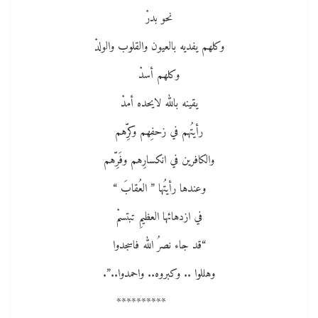
نحو بدرْ
وكلهم يفديه بالعيون والقلوب والولدْ
وكلهم أسدْ
يقينه بالله لايحده أمدْ
رأيتُهم في زحفِهم وكرِّهم
والكافرين في انكسارِهم وفَرِّهم
وعندها رأيتُها ” العُقابَ “
في ازدهائها العظيمِ تبتسمْ
“قد جاء نصرُ الله فاسجدوا
وهللوا .. وكبروه.. واحمدوا..”.
**********