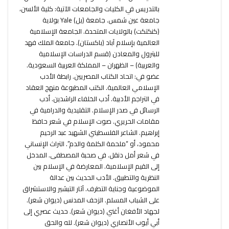
بالتدريس في الكليات والجامعات الآتية: كلية الألسن،
جامعة عين شمس. جامعة (يل) Yale بولاية
(كنكتكت) بالولايات المتحدة. الجامعة الإسلامية
العالمية بإسلام آباد (باكستان). جامعة الملك فهد
للبترول والمعادن (قسم الدراسات الإسلامية
والعربية) – الظهران – المملكة العربية السعودية.
عضو في: اتحاد الكتاب المصريين. رابطة الأدب
الإسلامي العالمية. الكتب المطبوعة منهج العقاد
في التراجم الأدبية. أدب الخلفاء الراشدين. أدب
الرسائل في صدر الإسلام. التقليدية والدرامية في
مقامات الحريري. صوت الإسلام في شعر حافظ
إبراهيم. الشاعر الفلسطيني الشهيد عبد الرحيم
محمود، أو “ملحمة الكلمة والدم”. التراث الإنساني
في شعر أمل دنقل. في صحبة المصطفى. المدخل
إلى القيم الإسلامية. المعارضة في الإسلام بين
النظرية والتطبيق. الأدب الحديث بين عدالة
الموضوعية وجناية التطرف. آثار التبشير والاستشراق
على الشباب المسلم. الزحف المدنس (ديوان شعر).
لجهاد الأفغان أغني (ديوان شعر). حديث عصري إلى
أبي أيوب الأنصاري (ديوان شعر). لله والحق