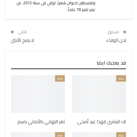
وفلسطين (ديوان شعر). توفي في سنة 2012، عن
عمر ناهز 78 عاماً.
السابق
التالي
لحن الوفاء
لا يمنح الأنثى
قد يعجبك ايضا
مصر
مصر
لك البشرى فهذا عيد أضحى
ثغر التهاني بالأماني باسم
مصر
مصر