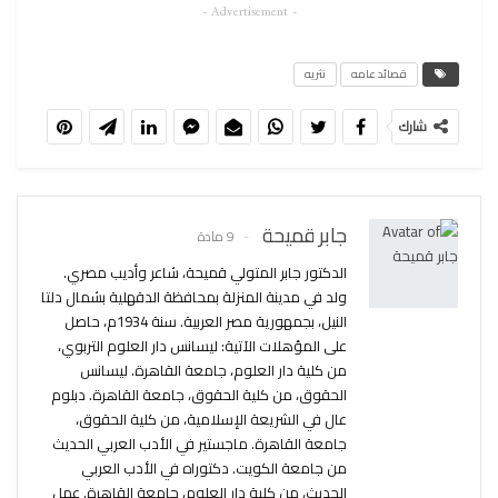
- Advertisement -
قصائد عامه
نثريه
شارك
جابر قميحة
9 مادة
الدكتور جابر المتولي قميحة، شاعر وأديب مصري.
ولد في مدينة المنزلة بمحافظة الدقهلية بشمال دلتا
النيل، بجمهورية مصر العربية. سنة 1934م، حاصل
على المؤهلات الآتية: ليسانس دار العلوم التربوي،
من كلية دار العلوم، جامعة القاهرة. ليسانس
الحقوق، من كلية الحقوق، جامعة القاهرة. دبلوم
عال في الشريعة الإسلامية، من كلية الحقوق،
جامعة القاهرة. ماجستير في الأدب العربي الحديث
من جامعة الكويت. دكتوراه في الأدب العربي
الحديث، من كلية دار العلوم، جامعة القاهرة. عمل