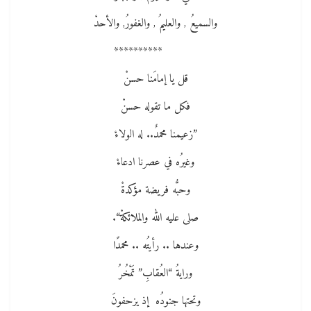
والسميعُ , والعليمُ , والغفورُ, والأحدْ
**********
قل يا إمامَنا حسنْ
فكل ما تقوله حسنْ
”زعيمنا محمدٌ.. له الولاءْ
وغيرُه في عصرنا ادعاءْ
وحبُّه فريضة مؤكدةْ
صلى عليه الله والملائكةْ“.
وعندها .. رأيتُه .. محمدًا
ورايةُ “العُقابِ” تَمْخُرُ
وتحتها جنودُه إذ يزحفونَ