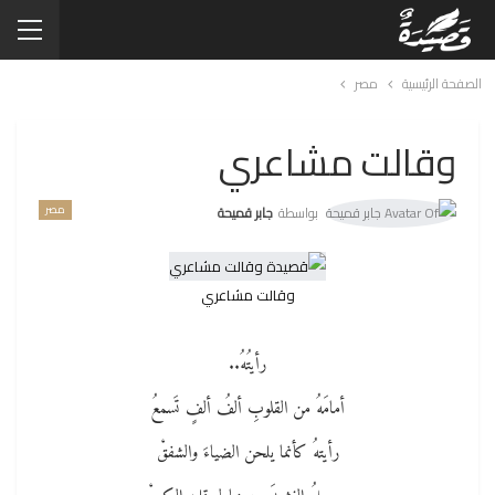
الصفحة الرئيسية
مصر
وقالت مشاعري
مصر
بواسطة
جابر قميحة
وقالت مشاعري
رأيتُهُ..
أمامَهُ من القلوبِ ألفُ ألفٍ تَسمعُ
رأيتهُ كأنما يلحن الضياءَ والشفقْ