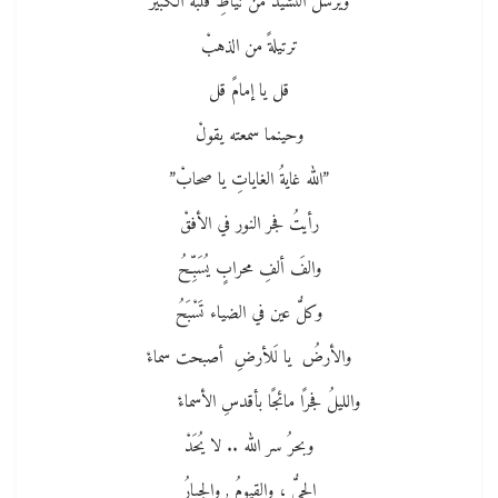
ويرسلُ النشيدَ من نياطِ قلبه الكبيرْ
ترتيلةً من الذهبْ
قل يا إمامً قل
وحينما سمعته يقولْ
”الله غايةُ الغاياتِ يا صحابْ”
رأيتُ فجر النور في الأفقْ
والفَ ألفِ محرابٍ يُسَبِّحُ
وكلُّ عين في الضياء تَسْبَحُ
والأرضُ يا لَلأرضِ أصبحت سماءْ
والليلُ فجرًا مائجًا بأقدسِ الأسماءْ
وبحرُ سر الله .. لا يُحَدْ
الحيُّ ، والقيومُ , والجبارُ