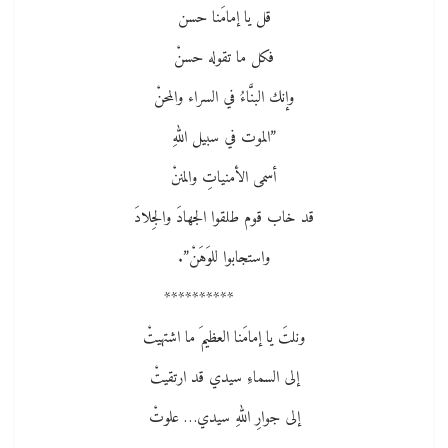
قل يا إمامَنا حسن
فكل ما تقوله حسنْ
وإنك البنَّاءُ في السراء والمحنْ
”الموت في سبيل اللهِ
أسمى الأمنياتِ والمننْ
قد خاب قوم طلقوا الجهادَ والجِلادَ
واستجابوا للوَهَنْ”.
**********
ونلتَ يا إمامَنا العظيمَ ما اشتهيتْ
إلى السماءِ سيدي قد ارتقيتْ
إلى جوارِ اللهِ سيدي… علوتْ