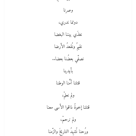
وصرنا
دونما ندري،
نغذَي بيننا البغضا
نقيمُ ونُقعدُ الأرضا
نصفّي بعضُنا بعضا..
بأيدينا
قتلنا أمَّنا الوطنا
ولم نعلمْ،
قتلنا إخوةً ذاقوا الأسى معنا
ولم نرحمْ،
ورُحنا نُشهِدُ التاريخَ والزّمنا