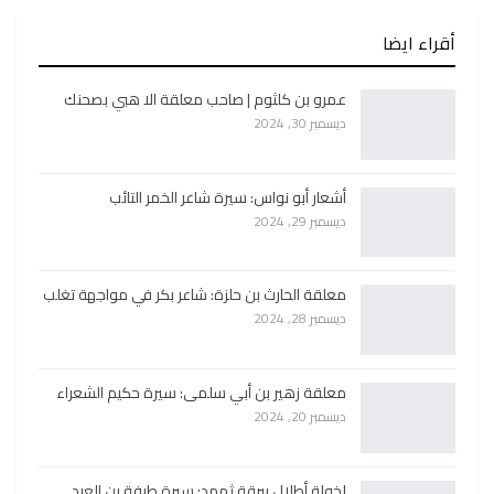
أقراء ايضا
عمرو بن كلثوم | صاحب معلقة الا هبي بصحنك
ديسمبر 30, 2024
أشعار أبو نواس: سيرة شاعر الخمر التائب
ديسمبر 29, 2024
معلقة الحارث بن حلزة: شاعر بكر في مواجهة تغلب
ديسمبر 28, 2024
معلقة زهير بن أبي سلمى: سيرة حكيم الشعراء
ديسمبر 20, 2024
لخولة أطلال ببرقة ثهمد: سيرة طرفة بن العبد