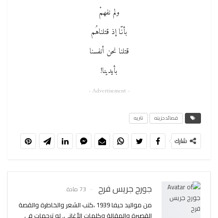
ولم نفهمْ
بأنّا إذ قتلناهُم
قتلنا نحن أنفسنا
بأيدينا!
- Advertisement -
قصائد حزينه
نثريه
شارك
جورج جريس فرح
73 مادة
من مواليد حيفا 1939 ،كتب الشعر والخاطرة والقصة
القصيرة والمقالة وكلمات الأغاني. له ترجمات في