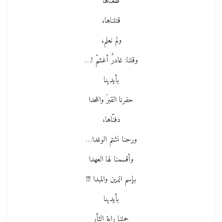
طعنّاها
قتلناها،
ولم نعلم،
وقلنا: غادرٌ أغشمْ !…
بأيدينا
حفرنا القبرَ واللحدا
دفنّاها،
ورحنا نشتم الوغدا…
وأقسمنا لها العهدا
بإسم الدين والمبدا !!!
بأيدينا
حملنا راية الثأرِ