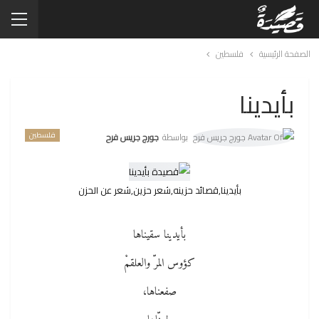
الصفحة الرئيسية
فلسطين
بأيدينا
فلسطين
بواسطة
جورج جريس فرح
بأيدينا,قصائد حزينه,شعر حزين,شعر عن الحزن
بأيدينا سقيناها
كؤوس المرّ والعلقمْ
صفعناها،