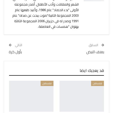
الشعر والمقالات وأدب الأطفال. أصدر مجموعته
الأولى "بدء الحصاد" عام 1986، وأعيد طبعها عام
2003 المجموعة الثانية"صوت يبحث عن صداه" عام
1991 وصدر له في حزيران 2006 المجموعة الثالثة
بهنوان "همسات في العاصفة.
السابق
التالي
بعنف النبض
بأول كرة
قد يعجبك ايضا
فلسطين
فلسطين