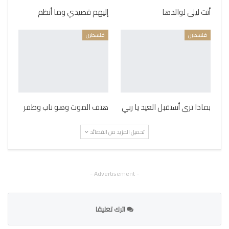
أتت ليلى لوالدها
إليهم قصيدي وما أنظم
فلسطين
فلسطين
بماذا ترى أستقبل العيد يا ربي
هتف الموت وهو ناب وظفر
تحميل المزيد من القصائد
- Advertisement -
اترك تعليقا