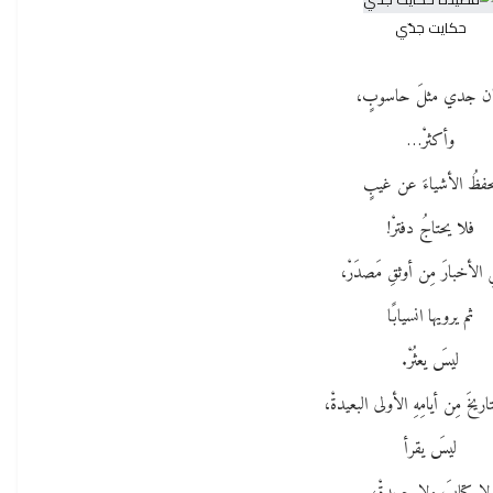
حكايت جدّي
ن جدي مثلَ حاسوبٍ،
وأكثرْ…
حفظُ الأشياءَ عن غيبٍ
فلا يحتاجُ دفترْ!
الأخبارَ مِن أوثقِ مَصدَرْ،
ثم يرويها انسيابًا
ليسَ يعثُرْ.
اريخَ مِن أيامِهِ الأولى البعيدةْ،
ليسَ يقرأ