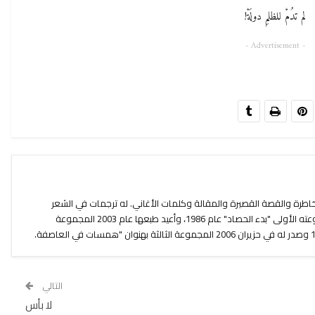
لم تدُمْ للظلمِ دولَةْ!
- Advertisement -
1 ،كتب الشعر والخاطرة والقصة القصيرة والمقالة وكلمات الأغاني. له ترجمات في الشعر
والمقالات وأدب الأطفال. أصدر مجموعته الأولى "بدء الحصاد" عام 1986، وأعيد طبعها عام 2003 المجموعة
التالي
لا بأس