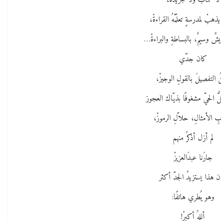
لا كتابَ ولا جريدةْ،
يذهبْ لمدرسةٍ تعلّمْهُ القراءةْ،
ٌ وسيمٌ، بالبساطةِ والبراءةْ…
كان جدّي
ُ التفصيلَ بالقولِ الوجيزْ،
 الحيّ مشغوفًا بذيّاك العجوز
 الأمثالِ، حلاّلِ الرموزْ،
لم أزل أذكرُ منهم
جارَنا عبدَالعزيزْ
 هذا يستزيدُ الجدّ أكثر
وهو يُطري هاتفًا:
أللهُ أكبرْ!