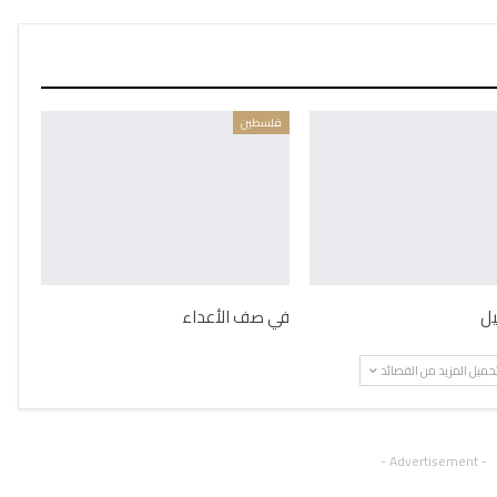
فلسطين
يل
في صف الأعداء
حميل المزيد من القصائد
- Advertisement -