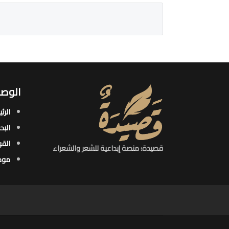
الوصو
الرئ
البح
القو
قصيدة: منصة إبداعية للشعر والشعراء
موض