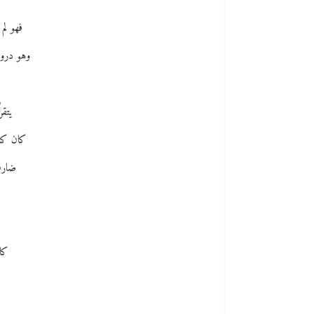
فهو لم 
وهو درويش
يتقن
كان كلُّ
ضاربِ
كان