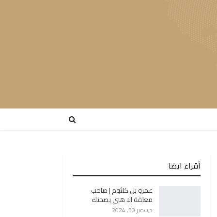
أقراء ايضا
عمرو بن كلثوم | صاحب
معلقة الا هبي بصحنك
ديسمبر 30, 2024