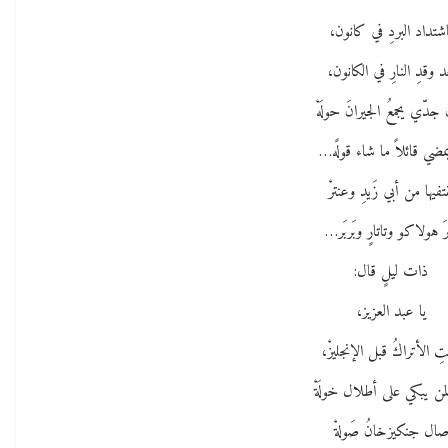
شتداد البردِ في كانون،
د وقدِ النارِ في الكانون،
جدّي يجمعُ الجيرانَ حولَهْ
مضي قائلاً ما شاء قولًه…
تفيها من أبي زَيدِ وعنترْ
َ هولاكو وتاتارٍ وبَربَر…
ذات ليلٍ قال:
يا عبد العزيز،
تِ الأتراكُ قبل الإنجليزْ،
لمن يبكي على أطلال خولَةْ
ال جنكيزخانُ صَولةْ