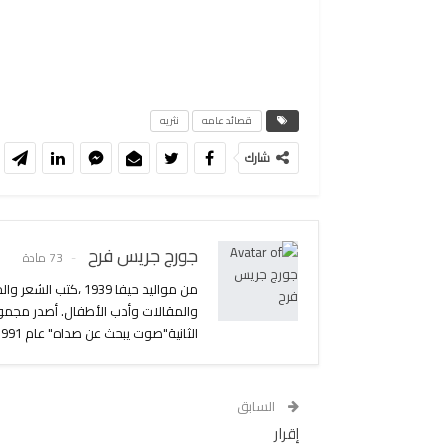
قصائد عامه
نثريه
شارك
جورج جريس فرح
73 مادة
من مواليد حيفا 939
الثانية"صوت يبحث عن صداه" عام 1991 وصدر له في حزيران 2006 المجموعة الثالثة بهنوان "همسات في العاصفة.
السابق
إقرار