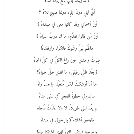
ذاكَ إيمانًا بأني بالغٌ يومًا مداهْ
أيُّ ليلٍ دونَ فجرٍ، دونما صبحٍ تلاهْ ؟
أينَ أصحابي وقد كانوا معي في مبتداهْ ؟
أينَ مَن قالوا: تقدَّم، ما لنا دربٌ سواهْ ؟
هالهُم ليلٌ وشَوكٌ فانثنَوا، وارفقتاهْ!
صِرتُ وحدي حينَ زاغَ الكلُّ في كلِّ اتجاهْ
لم يعُدْ ظلّي رفيقي، ما الذي ظلّي طواهْ؟
ها أنا أوشكتُ لكن مُتعَبًا، والجسمُ واهْ
ساعدوني خطوةً للفجرِ كي نلقى سناهْ
لم يعُد ليلي طويلاً، لا ولا عادَتْ دُجاه
فاجمعوا أشلاءَكم يا إخوتي في منتهاهْ
واخرجوا نستقبل النورَ الذي اشتقنا بهاه!