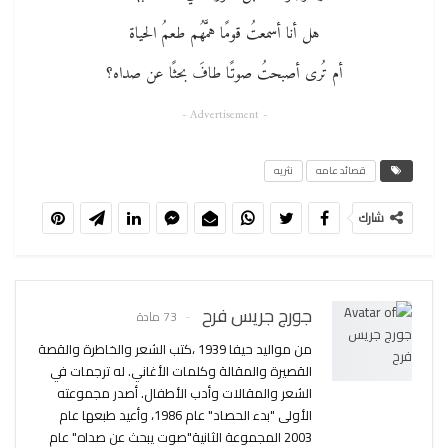
هل أنا أسمعتُ قومًا همَّهُم طعمُ الحياة
أم تُرى أصبحتُ صوتًا طافَ بحثًا عن صداه؟
- Advertisement -
قصائد عامه
نثريه
شارك
جورج جريس فرح
73 مادة
من مواليد حيفا 1939 ،كتب الشعر والخاطرة والقصة
القصيرة والمقالة وكلمات الأغاني. له ترجمات في
الشعر والمقالات وأدب الأطفال. أصدر مجموعته
الأولى "بدء الحصاد" عام 1986، وأعيد طبعها عام
2003 المجموعة الثانية"صوت يبحث عن صداه" عام