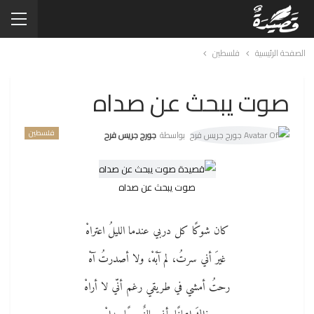
الصفحة الرئيسية
فلسطين
صوت يبحث عن صداه
فلسطين
بواسطة
جورج جريس فرح
صوت يبحث عن صداه
كان شوكًا كل دربي عندما الليلُ اعتراهْ
غيرَ أني سرتُ، لم آبَهْ، ولا أصدرتُ آهْ
رحتُ أمشي في طريقي رغم أنّي لا أراهْ