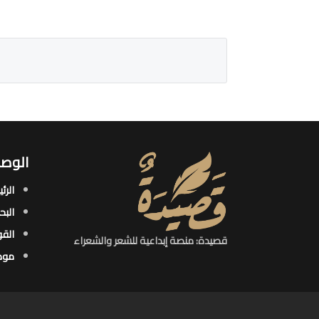
الوصو
الرئ
البح
القو
قصيدة: منصة إبداعية للشعر والشعراء
موض