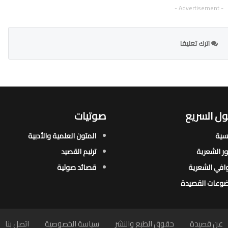
- Advertisement -
اترك تعليقا
ل السريع
صوتيات
يسية
المتون العلمية والأدبية
ور الشعرية​
ترنيم القصيد
افي الشعرية​
قصائد صوتية
وعات القصيدة​
عن قصيدة
حقوق الطبع والنشر
سياسة الخصوصية
اتصل بنا