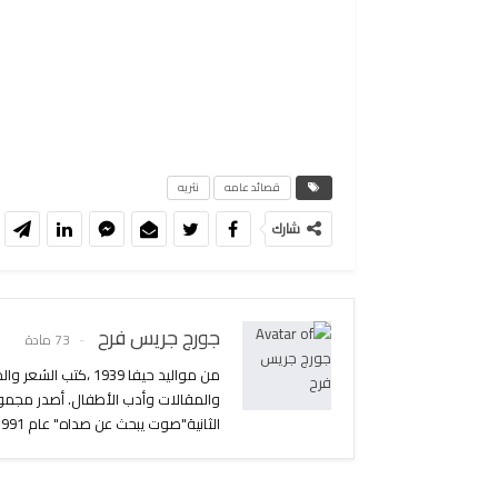
قصائد عامه
نثريه
شارك
جورج جريس فرح
73 مادة
من مواليد حيفا 939
الثانية"صوت يبحث عن صداه" عام 1991 وصدر له في حزيران 2006 المجموعة الثالثة بهنوان "همسات في العاصفة.