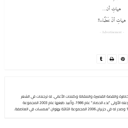
هيهاتِ أن…
هيهاتِ أنْ نتَعَلَّما..!!
- Advertisement -
1 ،كتب الشعر والخاطرة والقصة القصيرة والمقالة وكلمات الأغاني. له ترجمات في الشعر
والمقالات وأدب الأطفال. أصدر مجموعته الأولى "بدء الحصاد" عام 1986، وأعيد طبعها عام 2003 المجموعة