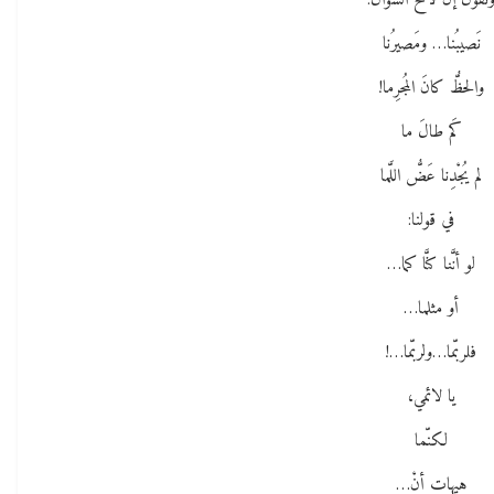
نقولُ إن لاحَ السُّؤالُ:
نَصيبُنا… ومَصيرُنا
والحظُّ كانَ المُجرِما!
كَم طالَ ما
لم يُجْدِنا عَضُّ اللَّما
في قولنا:
لو أنَّنا كنَّا كما…
أو مثلما…
فلربّما…ولربّما…!
يا لائمي،
لكنّما
هيهاتِ أنْ…