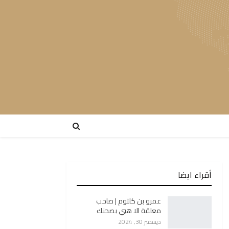
أقراء ايضا
عمرو بن كلثوم | صاحب
معلقة الا هبي بصحنك
ديسمبر 30, 2024