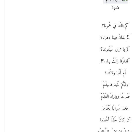
كم ؟
كم فاتَنا في عُمرنا؟
كم خانَ فينا دهرنا؟
كم يا ترى سَيَفوتنا؟
أقدارُنا زلّتْ بنا..؟!
أم أنّها زلاّتنا؟
ولكَم بَنَينا فانهدَمْ
صَرحًا وواراهُ العَدَمْ
فغدا سَرابًا بَعْدَما
أن كانَ حُلمًا أعْظما