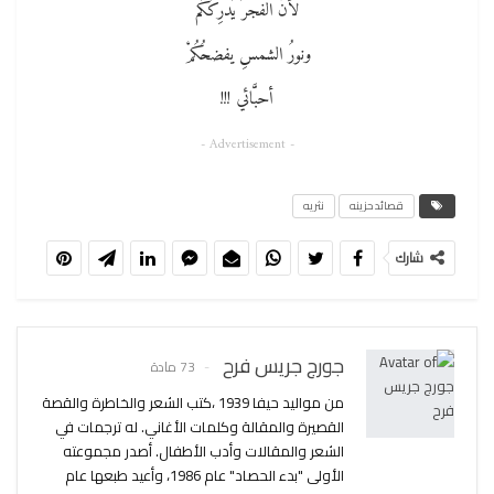
لأنَّ الفجرَ يُدرِكُكُم
ونورُ الشمسِ يفضحُكُمْ
أحبَّائي !!!
- Advertisement -
قصائد حزينه
نثريه
شارك
جورج جريس فرح
73 مادة
من مواليد حيفا 1939 ،كتب الشعر والخاطرة والقصة
القصيرة والمقالة وكلمات الأغاني. له ترجمات في
الشعر والمقالات وأدب الأطفال. أصدر مجموعته
الأولى "بدء الحصاد" عام 1986، وأعيد طبعها عام