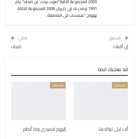
2003 المجموعة الثانية"صوت يبحث عن صداه" عام
1991 وصدر له في حزيران 2006 المجموعة الثالثة
بهنوان "همسات في العاصفة.
السابق
التالي
إن أقبلت
منيف
قد يعجبك ايضا
فلسطين
فلسطين
أتت ليلى لوالدها
إليهم قصيدي وما أنظم