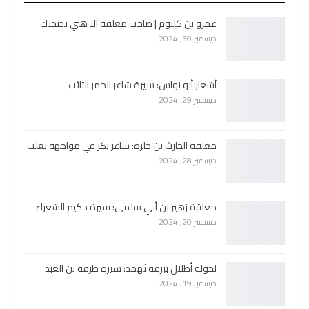
عمرو بن كلثوم | صاحب معلقة الا هبي بصحنك
ديسمبر 30, 2024
أشعار أبو نواس: سيرة شاعر الخمر التائب
ديسمبر 29, 2024
معلقة الحارث بن حلزة: شاعر بكر في مواجهة تغلب
ديسمبر 28, 2024
معلقة زهير بن أبي سلمى: سيرة حكيم الشعراء
ديسمبر 20, 2024
لخولة أطلال ببرقة ثهمد: سيرة طرفة بن العبد
ديسمبر 19, 2024