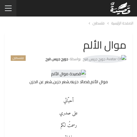
الصفحة الرئيسية
فلسطين
موال الألم
فلسطين
بواسطة
جورج جريس فرح
موال الألم,قصائد حزينه,شعر حزين,شعر عن الحزن
أحبّائي
على صدري
رسمتُ لكم