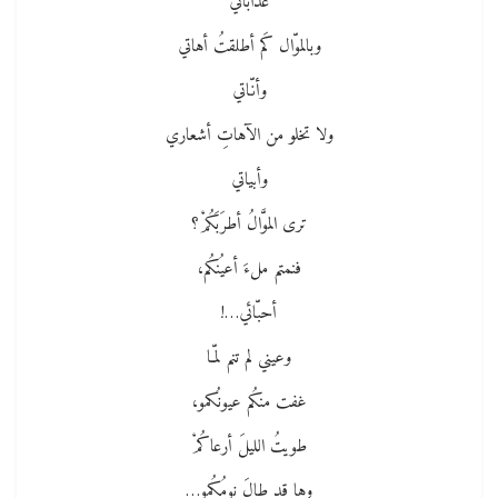
عذاباتي
وبالموّال كَم أطلقتُ أهاتي
وأنّاتي
ولا تخلو من الآهاتِ أشعاري
وأبياتي
ترى الموَّالُ أطرَبَكُمْ؟
فنمتم ملءَ أعيُنكُم،
أحبّائي…!
وعيني لم تنم لمّـا
غفت منكُم عيونُكمو،
طويتُ الليلَ أرعاكُمْ
وها قد طالَ نومُكُمو…