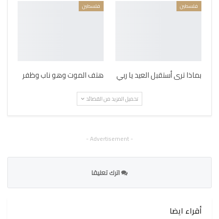
فلسطين
فلسطين
بماذا ترى أستقبل العيد يا ربي
هتف الموت وهو ناب وظفر
تحميل المزيد من القصائد
- Advertisement -
اترك تعليقا
أقراء ايضا