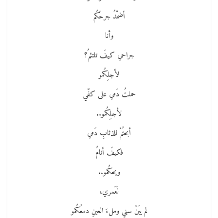
أضمّدُ جرحَكُم
وأنا
جراحي كيفَ تلتئمُ؟
لأجلِكُمو
حملتُ دَمي على كفّي
لأجلِكُمو..
أبحتُمْ للذئابِ دَمي
فكيفَ أنامُ
ويحكُمو..
لَعَمري،
لم يبَنْ سني وملءَ العينِ دمعُكُمو