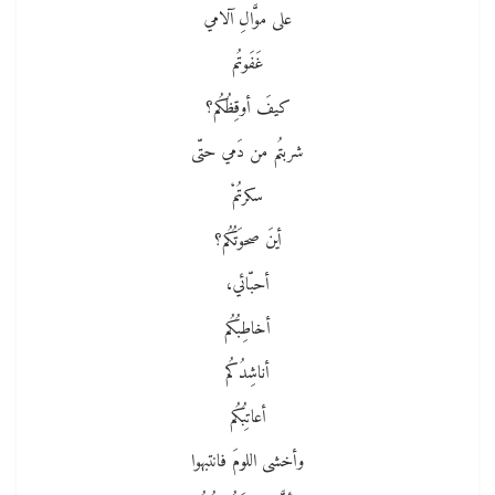
على موَّالِ آلامي
غَفَوتُم
كيفَ أوقِظُكُم؟
شربتُم من دَمي حتّى
سكرتُمْ
أينَ صحوَتُكُم؟
أحبّائي،
أخاطِبُكُم
أناشِدُكُم
أعاتِبُكُم
وأخشى اللومَ فانتبهوا