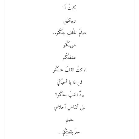
بكيتُ أنا
ويبكيني
دوامُ الخُلفِ بينَكُمو..
هويتُكُمو
عشقتُكُمو
تركتُ القلبَ عندَكُمو
فمن ذا يا أحبّائي
يردُّ القلبَ بعدَكُمو؟
على أنقاضِ أحلامي
حلمتم
حلمَ يقظتِكُم…