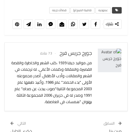
عموديه
قافية الميم (م)
قصائد حزينه
شارك
جورج جريس فرح
73 مادة
من مواليد حيفا 1939 ،كتب الشعر والخاطرة والقصة
القصيرة والمقالة وكلمات الأغاني. له ترجمات في
الشعر والمقالات وأدب الأطفال. أصدر مجموعته
الأولى "بدء الحصاد" عام 1986، وأعيد طبعها عام
2003 المجموعة الثانية"صوت يبحث عن صداه" عام
1991 وصدر له في حزيران 2006 المجموعة الثالثة
بهنوان "همسات في العاصفة.
السابق
التالي
مرت بنا
ذكرى الخليل