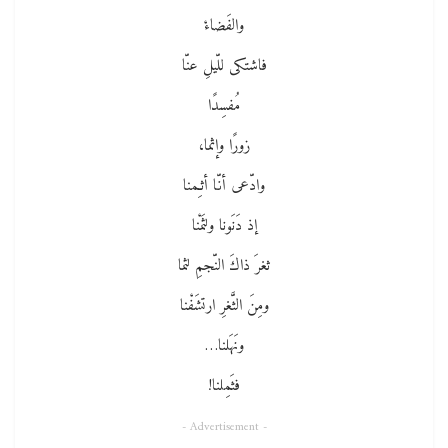
والفَضاءْ
فاشتكى للّيلِ عنّا
مُفسِدًا
زورًا وإثما،
وادّعى أنّا أثـِمنا
إذ دَنَونا ولثَمْنا
ثغرَ ذاكَ النّجمِ لثما
ومِنَ الثَّغرِ ارتشَفْنا
ونَهَلنا…
فثَمِلنا!
- Advertisement -