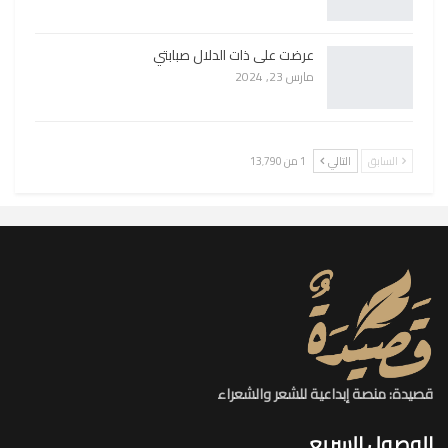
عرضت على ذات الدلال صبابتي
مارس 23, 2024
السابق
التالي
1 من 13٬790
قصيدة: منصة إبداعية للشعر والشعراء
الوصول السريع