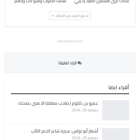
بماذا ترى أستقبل العيد يا ربي
هتف الموت وهو ناب وظفر
تحميل المزيد من القصائد
- Advertisement -
اترك تعليقا
أقراء ايضا
عمرو بن كلثوم | صاحب معلقة الا هبي بصحنك
ديسمبر 30, 2024
أشعار أبو نواس: سيرة شاعر الخمر التائب
ديسمبر 29, 2024