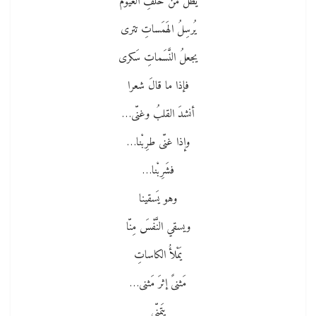
يُطلُّ من خلفِ الغيومْ
يُرسِلُ الهَمَساتِ تترى
يجعلُ النَّسَماتِ سَكرى
فإذا ما قالَ شعرا
أنشدَ القلبُ وغنّى…
وإذا غنّى طرِبْنا…
فشَرِبْنا…
وهو يَسقينا
ويسقي النَّفْسَ مِنّا
يَمْلأُ الكاساتِ
مَثنىً إثرَ مَثنى…
يتَمنّى