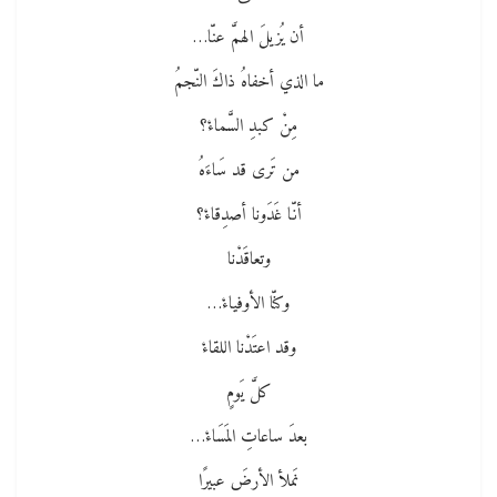
أن يُزيلَ الهمَّ عنّا…
ما الذي أخفاهُ ذاكَ النّجمُ
مِنْ كبدِ السَّماءْ؟
من تَرى قد سَاءَهُ
أنّا غَدَونا أصدِقاءْ؟
وتعاقَدْنا
وكنّا الأوفياءْ…
وقد اعتَدْنا اللقاءْ
كلَّ يَومٍ
بعدَ ساعاتِ المَسَاءْ…
نَملأ الأرضَ عبيرًا