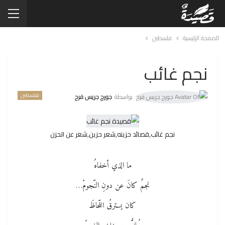
الصفحة الرئيسية
فلسطين
نجم غائب
فلسطين
بواسطة
جورج جريس فرح
نجم غائب,قصائد حزينه,شعر حزين,شعر عن الحزن
ما الذي أخفاهُ
نجمٌ كانَ عن دونِ النّجومْ…
كان يسترقُ اللّحاظَ