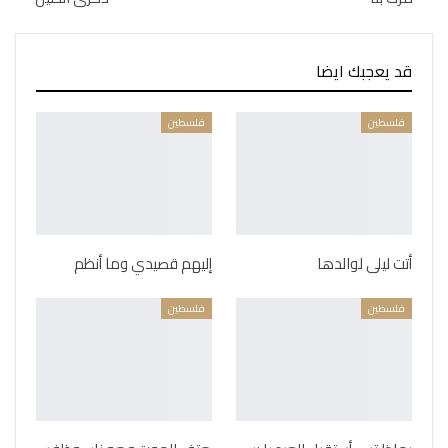
قد يعجبك ايضا
فلسطين
فلسطين
أتت ليلى لوالدها
إليهم قصيدي وما أنظم
فلسطين
فلسطين