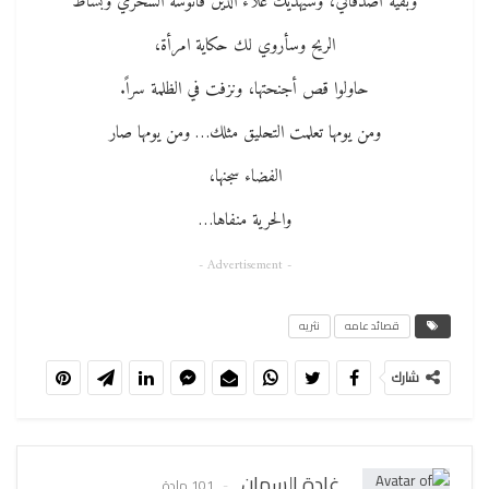
وبقية أصدقائي، وسيهديك علاء الدين فانوسه السحري وبساط
الريح وسأروي لك حكاية امرأة،
حاولوا قص أجنحتها، ونزفت في الظلمة سراً.
ومن يومها تعلمت التحليق مثلك… ومن يومها صار
الفضاء سجنها،
والحرية منفاها…
- Advertisement -
قصائد عامه
نثريه
شارك
غادة السمان
101 مادة