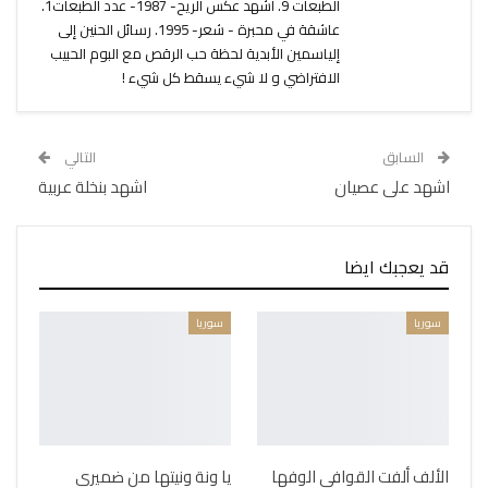
الطبعات 9. اشهد عكس الريح- 1987- عدد الطبعات1.
عاشقة في محبرة - شعر- 1995. رسائل الحنين إلى
إلياسمين الأبدية لحظة حب الرقص مع البوم الحبيب
الافتراضي و لا شيء يسقط كل شيء !
السابق
التالي
اشهد على عصيان
اشهد بنخلة عربية
قد يعجبك ايضا
سوريا
سوريا
الألف ألفت القوافي الوفها
يا ونة ونيتها من ضميري