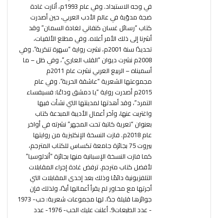
في وجه الاستبداد. وفي عام 1993م، أثارت غادة
ضجة مدوّية في عالم الأدب العربي، حين أصدرت
كتاب “رسائل غسان كنفاني لغادة السمان” وقد
أشرنا إلى ذلك الأمر أعلاه. وفي مطلع الألفيات،
تحديدًا سنة 2001م، نشرت رواية “سهرة تنكرية”. وفي
2008م نشرت ديوان “القلب العاري”، وفي ظل – ما
أسميناه – الربيع العربي نشرت عام 2011م
مجموعتها الشعرية “عاشقة الحرية”. وفي عام
2015م أصدرت رواية “يا دمشق وداعًا: فسيفساء
التمرد”، وقد أهدتها لمدينتها التي نشأت فيها
واغتربت عنها، وآخر أعمال الأديبة المبدعة كتاب
بعنوان “تعرية كاتبة تحت المجهر” نشرته في أواخر
عام 2018م. فازت النسخة الإنكليزية من روايتها
بيروت 75 بجائزة جامعة تكساس للكتاب المترجم،
كما فازت النسخة الإسبانية منها بجائزة “أندلوسيا”
لأفضل كتاب مترجم. ترفض غادة إجراء المقابلات
التلفزيونية دائمًا وذلك بعد إحدى المقابلات التي
أجرتها مع محاور لم يقرأ أعمالها أبدًا، ولذلك فإن
جوائزها قليلة جدًا. لها مجموعات شعرية: حب- 1973
- عدد الطبعات9. أعلنت عليك الحب- 1976- عدد