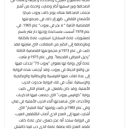
الصحافة وبرز اسمها أكثر وصارت واحدة من أهم
نجمات الصحافة هناك يوم كانت بيروت مركزا
للأشعاع الثقافي. ظهر إثر ذلك في مجموعتها
القصصية الثانية " لا بحر في بيروت" عام 1965. في
عام 1978 أسست بمساعدة زوجها دار نشر باسم
(منشورات غادة السمان). استمرت غادة بالكتابة
وبالإضافة إلى الكثير من المقالات التي نشرتها فقد
كتبت في عام 1973م مجموعتها القصصية الثالثة
“رحيل المرافئ القديمة”. وفي عام 1975م نشرت
غادة أول رواية لها بعنوان “بيروت 75” تحدثت فيها
عن واقع الحياة في بيروت، وقد تُرجمت هذه الرواية
إلى عدة لغات منها الفرنسية والإيطالية والإنكليزية
والإسبانية. تنبأت في تلك الرواية بحدوث الحرب
الأهلية، وقد كان بالفعل، في العام التالي كتبت
رواية “كوابيس بيروت” التي جمعت فيها الذكريات
والأحداث التي شاهدتها أثناء الحرب الأهلية في لبنان.
وفي عام 1983م كتبت روايتها “ليلة المليار” التي
أشارت فيها إلى العجز الذي أصاب المُثقفين العرب،
في الرواية ستجد أنه عجز جنسي، لكن غادة كانت
تقصد العجز كله بصفة عامة الذي دب فينا كالشلل