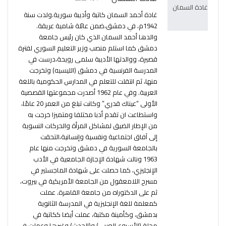
غادة أحمد السمان كاتبة وأديبة سورية.ولدت سنة
1942م، في دمشق،ضمن عائلة شامية عريقة.
والدها أحمد السمان الذي كان رئيس جامعة
دمشق كما استلم منصب وزير التعليم السوري لفترة
قصيرة، ووالدتها الأديبة سلمى رويحة،درست في
المدرسة الفرنسية في دمشق (الليسيه) وتخرجت
منها، ثم انتقلت للتعلم في المدارس الحكومية باللغة
العربية. وفي عام 1962 أصدرت مجموعتها القصصية
الأولى “عيناك قدري” وكانت تبلغ من العمر 20 عامًا،
واستطاعت ان تقدم أدبا مختلفا ومتميزا خرجت به
من الإطار الضيق لمشاكل المرأة والحركات النسوية
إلى آفاق اجتماعية ونفسية وإنسانية،التحقت
بالجامعة السورية في دمشق وتخرجت منها عام
1963 ونالت شهادة الإجازة الجامعية في الأدب
الإنجليزي، كما حصلت على شهادة الماجستير في
مسرح اللامعقول من الجامعة الأمريكية في بيروت،
ثم على الدكتوراه من جامعة القاهرة. عملت
كمعلمة للغة الإنجليزية في المدرسة الثانوية
بدمشق، وكأمينة مكتبة، عملت أيضا ككاتبة في
مجلة (الأسبوع العربي) و(الحدث) وغيرها وعملت في