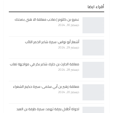
أقراء ايضا
عمرو بن كلثوم | صاحب معلقة الا هبي بصحنك
ديسمبر 30, 2024
أشعار أبو نواس: سيرة شاعر الخمر التائب
ديسمبر 29, 2024
معلقة الحارث بن حلزة: شاعر بكر في مواجهة تغلب
ديسمبر 28, 2024
معلقة زهير بن أبي سلمى: سيرة حكيم الشعراء
ديسمبر 20, 2024
لخولة أطلال ببرقة ثهمد: سيرة طرفة بن العبد