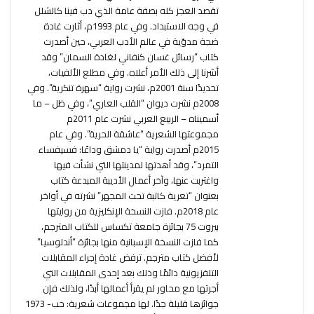
تقصد العجز كله بصفة عامة الذي دب فينا كالشلل
في وجه الاستبداد. وفي عام 1993م، أثارت غادة
ضجة مدوّية في عالم الأدب العربي، حين أصدرت
كتاب “رسائل غسان كنفاني لغادة السمان” وقد
أشرنا إلى ذلك الأمر أعلاه. وفي مطلع الألفيات،
تحديدًا سنة 2001م، نشرت رواية “سهرة تنكرية”. وفي
2008م نشرت ديوان “القلب العاري”، وفي ظل – ما
أسميناه – الربيع العربي نشرت عام 2011م
مجموعتها الشعرية “عاشقة الحرية”. وفي عام
2015م أصدرت رواية “يا دمشق وداعًا: فسيفساء
التمرد”، وقد أهدتها لمدينتها التي نشأت فيها
واغتربت عنها، وآخر أعمال الأديبة المبدعة كتاب
بعنوان “تعرية كاتبة تحت المجهر” نشرته في أواخر
عام 2018م. فازت النسخة الإنكليزية من روايتها
بيروت 75 بجائزة جامعة تكساس للكتاب المترجم،
كما فازت النسخة الإسبانية منها بجائزة “أندلوسيا”
لأفضل كتاب مترجم. ترفض غادة إجراء المقابلات
التلفزيونية دائمًا وذلك بعد إحدى المقابلات التي
أجرتها مع محاور لم يقرأ أعمالها أبدًا، ولذلك فإن
جوائزها قليلة جدًا. لها مجموعات شعرية: حب- 1973