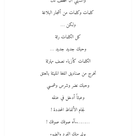
وأشتهي أن أقطف لك
كلمات وكلمات من أشجار البلاغة
ولكن …
كل الكلمات رثة
وحبك جديد جديد …
الكلمات كأزياء نصف مهترئة
تخرج من صناديق اللغة المليئة بالعتق
وحبك نضر وشرس وشمسي
وعبثاً أدخل في عنقه
لجام الألفاظ المحددة !
………..آه صوتك صوتك !
يولد منك الفرد والضوء