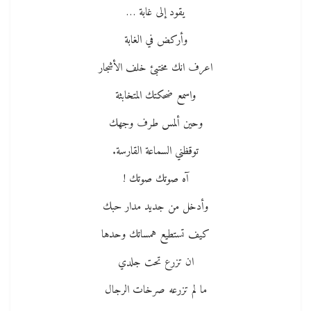
يقود إلى غابة …
وأركض في الغابة
اعرف انك مختبئ خلف الأشجار
واسمع ضحكتك المتخابثة
وحين ألمس طرف وجهك
توقظني السماعة القارسة.
آه صوتك صوتك !
وأدخل من جديد مدار حبك
كيف تستطيع همساتك وحدها
ان تزرع تحت جلدي
ما لم تزرعه صرخات الرجال