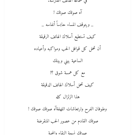
في سماعة الهاتف القارسة.
آه صوتك صوتك !
_ ويتوقف المساء حابساً أنفاسه _
كيف تستطيع أسلاك الهاتف الرقيقة
أن تحمل كل قوافل الحب ومواكبه وأعياده
الساعية بيني وبينك
مع كل همسة شوق ؟!
كيف تحمل أسلاك الهاتف الدقيقة
هذا الزلزال كله
وطوفان الفرح وارتعاشات اللهفةآه صوتك صوتك !
صوتك القادم من عصور الحب المنقرضة
صوتك نسمة النقاء والمحبة