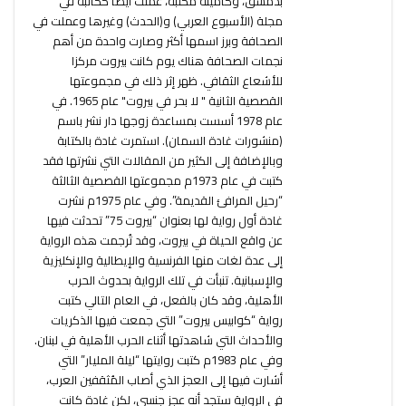
بدمشق، وكأمينة مكتبة، عملت أيضا ككاتبة في
مجلة (الأسبوع العربي) و(الحدث) وغيرها وعملت في
الصحافة وبرز اسمها أكثر وصارت واحدة من أهم
نجمات الصحافة هناك يوم كانت بيروت مركزا
للأشعاع الثقافي. ظهر إثر ذلك في مجموعتها
القصصية الثانية " لا بحر في بيروت" عام 1965. في
عام 1978 أسست بمساعدة زوجها دار نشر باسم
(منشورات غادة السمان). استمرت غادة بالكتابة
وبالإضافة إلى الكثير من المقالات التي نشرتها فقد
كتبت في عام 1973م مجموعتها القصصية الثالثة
“رحيل المرافئ القديمة”. وفي عام 1975م نشرت
غادة أول رواية لها بعنوان “بيروت 75” تحدثت فيها
عن واقع الحياة في بيروت، وقد تُرجمت هذه الرواية
إلى عدة لغات منها الفرنسية والإيطالية والإنكليزية
والإسبانية. تنبأت في تلك الرواية بحدوث الحرب
الأهلية، وقد كان بالفعل، في العام التالي كتبت
رواية “كوابيس بيروت” التي جمعت فيها الذكريات
والأحداث التي شاهدتها أثناء الحرب الأهلية في لبنان.
وفي عام 1983م كتبت روايتها “ليلة المليار” التي
أشارت فيها إلى العجز الذي أصاب المُثقفين العرب،
في الرواية ستجد أنه عجز جنسي، لكن غادة كانت