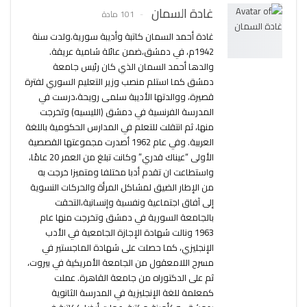
غادة السمان
101 مادة
غادة أحمد السمان كاتبة وأديبة سورية.ولدت سنة
1942م، في دمشق،ضمن عائلة شامية عريقة.
والدها أحمد السمان الذي كان رئيس جامعة
دمشق كما استلم منصب وزير التعليم السوري لفترة
قصيرة، ووالدتها الأديبة سلمى رويحة،درست في
المدرسة الفرنسية في دمشق (الليسيه) وتخرجت
منها، ثم انتقلت للتعلم في المدارس الحكومية باللغة
العربية. وفي عام 1962 أصدرت مجموعتها القصصية
الأولى “عيناك قدري” وكانت تبلغ من العمر 20 عامًا،
واستطاعت ان تقدم أدبا مختلفا ومتميزا خرجت به
من الإطار الضيق لمشاكل المرأة والحركات النسوية
إلى آفاق اجتماعية ونفسية وإنسانية،التحقت
بالجامعة السورية في دمشق وتخرجت منها عام
1963 ونالت شهادة الإجازة الجامعية في الأدب
الإنجليزي، كما حصلت على شهادة الماجستير في
مسرح اللامعقول من الجامعة الأمريكية في بيروت،
ثم على الدكتوراه من جامعة القاهرة. عملت
كمعلمة للغة الإنجليزية في المدرسة الثانوية