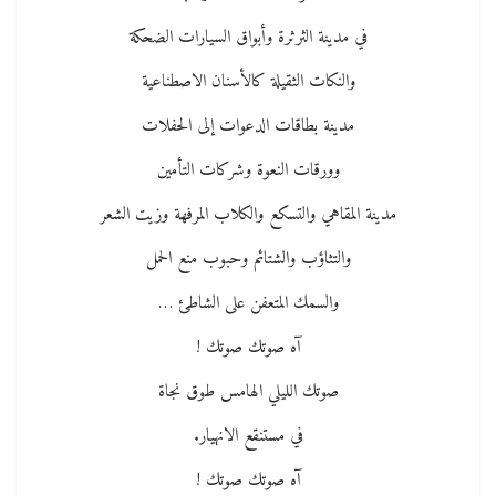
في مدينة الثرثرة وأبواق السيارات الضحكة
والنكات الثقيلة كالأسنان الاصطناعية
مدينة بطاقات الدعوات إلى الحفلات
وورقات النعوة وشركات التأمين
مدينة المقاهي والتسكع والكلاب المرفهة وزيت الشعر
والتثاؤب والشتائم وحبوب منع الحمل
والسمك المتعفن على الشاطئ …
آه صوتك صوتك !
صوتك الليلي الهامس طوق نجاة
في مستنقع الانهيار.
آه صوتك صوتك !