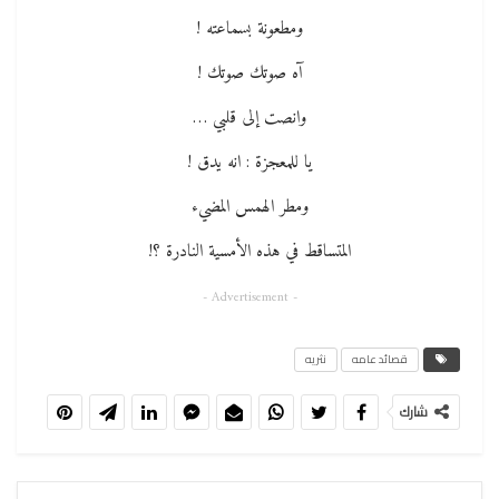
ومطعونة بسماعته !
آه صوتك صوتك !
وانصت إلى قلبي …
يا للمعجزة : انه يدق !
ومطر الهمس المضيء
المتساقط في هذه الأمسية النادرة ؟!
- Advertisement -
قصائد عامه
نثريه
شارك