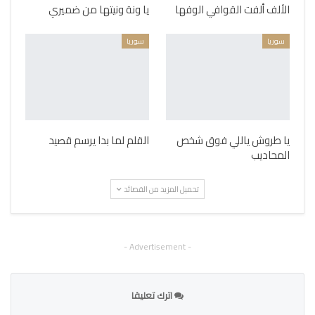
الألف ألفت القوافي الوفها
يا ونة ونيتها من ضميري
سوريا
سوريا
يا طروش ياللي فوق شخص
القلم لما بدا يرسم قصيد
المحاديب
تحميل المزيد من القصائد
- Advertisement -
اترك تعليقا