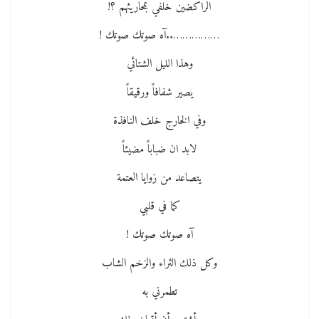
الراكضين خلفي بمحاريثهم ؟!
……………..آه صوتك صوتك !
وهذا الليل الشتائي
يصير شفافاً ورقيقاً
وفي الخارج خلف النافذة
لابد ان ضباباً مضيئاً
يتصاعد من زوايا العتمة
كما في قلبي
آه صوتك صوتك !
وكل ذلك الثراء والزخم الشاب
تطمرني به