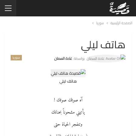
الصفحة الرئيسية
سوريا
هاتف ليلي
سوريا
بواسطة
غادة السمان
هاتف ليلي
آه صوتك صوتك !
يأتيني مشحوناً بحنانك
وتتفجر الحياة حتى