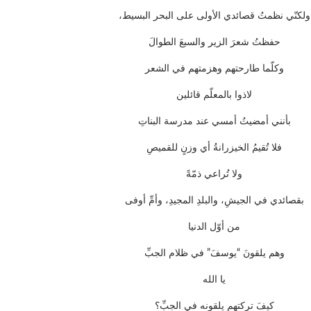
ولكنّي نظمتُ قصائدي الأولى على البحر البسيط،
حفظتُ شعرَ الزير والسبعَ الطوالَ
وكلّما طارحتهم وهزمتهم في الشعر
لاذوا بالمعلّم قائلين
بأنني أمضيتُ أمسي عند مدرسة البناتِ
فلا تُقيمُ الخيزرانةُ أي وزنٍ للقميصِ
ولا تُراعي ذمّةً
بقصائدي في الجيشِ، والبلدِ المجيدِ، وأمِّ أوفى
من أوّل الدنيا
وهم يلقونَ “يوسفَ” في ظلام الجبِّ
يا الله
كيفَ تركتهم يلقونه في الجبِّ؟