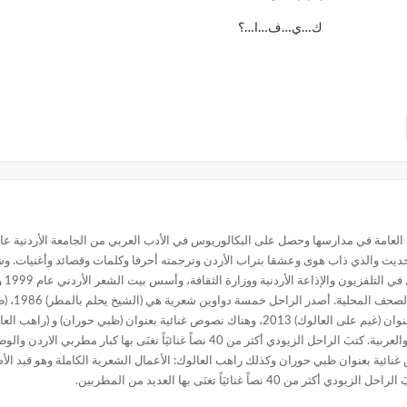
ك…ي…ف…ا…؟
 رواد الشعر الأردني الحديث والذي ذاب هوى وعشقا بتراب الأردن وترجمته أحرفا وكلمات وقصائد وأغ
أمير
ً غنائيَاً تغنَى بها العديد من المطربين.