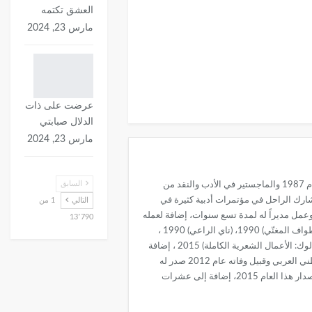
العشق تكتمه
مارس 23, 2024
عرضت على ذات
الدلال صبابتي
مارس 23, 2024
السابق
وُلد الزيودي في الهاشمية بالزرقاء عام 1963 وأكمل الثانوية العامة في مدارسها وحصل على البكالوريوس في الأدب العربي من الجامعة الأردنية عام 1987 والماجستير في الأدب والنقد من
نيات. وشارك الراحل في مؤتمرات أدبية كثيرة في
التالي
1 من
كا وفرنسا وإيطاليا وماليزيا ومعظم الدول العربية، وعمل في التلفزيون والإذاعة الأردنية ووزارة الثقافة، وأسس بيت الشعر الأردني عام 1999 وعمل مديراً له لمدة تسع سنوات، إضافة لعمله
13٬790
مساعداً لرئيس الجامعة الأردنية للشؤون الثقافية وكاتباً في الصحف المحلية. أصدر الراحل خمسة دواوين شعرية هي (الشيخ يحلم بالمطر) 1986، (طواف المغنّي) 1990، (ناي الراعي) 1990 ،
(منازل أهلي) 1997، وقبيل وفاته عام 2012 صدر له ديوان بعنوان (غيم على العالوك) 2013، وهناك نصوص غنائية بعنوان (ظبي حوران) و (راهب العالوك: الأعمال الشعرية الكاملة) 2015 ، إضافة
إلى عشرات القصائد المنشورة في المجلات الأدبية المحلية والعربية. كتبَ الراحل الزيودي أكثر من 40 نصاً غنائيَاً تغنَى بها كبار مطربي الاردن والوطني العربي وقبيل وفاته عام 2012 صدر له
كتاب «غيم على العالوك»، وصدر بعد وفاته عام 2013 نصوص غنائية بعنوان ظبي حوران وكذلك راهب العالوك: الأعمال الشعرية الكاملة وهو قيد الأصدار هذا العام 2015، إضافة إلى عشرات