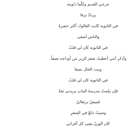
جرحي القديم وكلّما داويته
يزدادُ نزفا
في الثانوية كانت العالوك أكثر خضرةً
والناس أصفى
في الثانوية كان لي قلبٌ
وأذكر أنني أعطيتُ شعرَ الزير من أوداجه نصفاً،
وبنت الخال نصفا
في الثانوية كان لي قلبٌ
فإن يمّمتُ مدرسةَ البناتِ يزيدني ثقةً
قميصٌ برتقاليٌ
وصيتٌ ذائعٌ في الشعرِ
كان الوزنُ يعيي كل أقراني