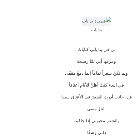
بدايات
لي في بداياتي كتاباتٌ
ومزّقها أبي لمّا رسبتُ
ولم تكنْ شعراً تماماً إنما دمعٌ مقفّى
في البدءِ كنتُ أظنُّ للأيّام أعناقاً
فإن خانت أدرتُ الشعرَ في الأعناقِ سيفا
النثرُ منفى
والشعر محبوبي إذا جافيته
دانى وشفّا