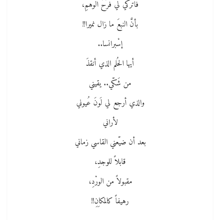
فاتركي لي فرَحَ الوهمِ،
بأنَّ النبعَ ما زال نميرا!!
إسْبرانسا..
أيها الحُلم الذي أنقذَ
من شَكّي.. يقيني
والذي أرجع لي لَونَ عُيوني
لأراني
بعد أن ضيّعني القاسي زماني
قابلاً للوجدِ،
مقبولاً من الورْدِ،
رهيفاً كالمكاِنِ!!