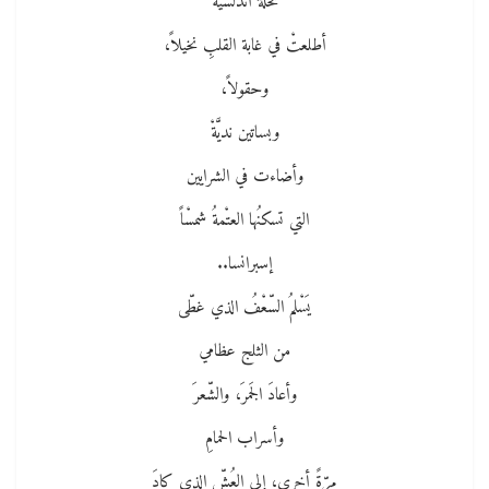
نخلةٌ أندلسيّةْ
أطلعتْ في غابة القلبِ نخيلاً،
وحقولاً،
وبساتين نديَّةْ
وأضاءت في الشرايين
التي تسكنُها العتْمةُ شمسْاً
إسبرانسا..
يَسْلمُ السّعْفُ الذي غطّى
من الثلج عظامي
وأعادَ الجَمرَ، والشّعرَ
وأسراب الحمامِ
مرّةً أخرى، إلى العُشّ الذي كادَ