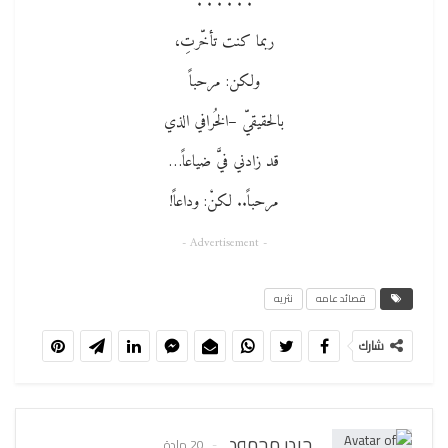
. . . . . .
ربما كنت تأخّرتِ،
ولكن: مرحباً
بالحقيقيّ –الخُرافي الذي
قد زادني فيَّ ضياعاً…
مرحباً.. لكنْ: وداعاً!
- Advertisement -
قصائد عامه
نثريه
شارك
حيدر محمود
20 مادة