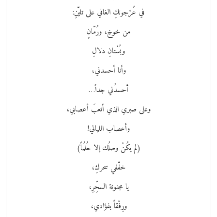
في عُرْجونكِ الغافي على تليّنِ:
من خوخِ، ورُمّانٍ
وبُسْتانِ دلالِ
وأنا أحسدني،
أحسدُني جداً…
وعلى صبري الذي أتعبَ أعصابي،
وأعصاب الليالي!
(لم يكُنْ وصلُك إلا حُلُماً)
خفّفي سحركِ،
يا مجنونة السحِّرِ،
ورِفْقاً بفؤادي،