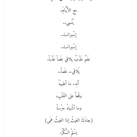
مع الأيَّامَ،
يُنْسى..
إسْبرانسا..
إسْبرانسا..
نغَمٌ عَذْبٌ يلاقي نغَماً عَذْباً،
يُلاقي.. نغَماً..
آهِ.. ما أطيبَهُ
وقْعاً على القَلْبِ،
وما أشْهاهُ جرْساً:
(جادَكَ الغيثُ إذا الغيثُ همَى)
يسْلمُ السُّكَّرُ،