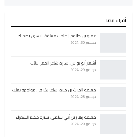
أقراء ايضا
عمرو بن كلثوم | صاحب معلقة الا هبي بصحنك
ديسمبر 30, 2024
أشعار أبو نواس: سيرة شاعر الخمر التائب
ديسمبر 29, 2024
معلقة الحارث بن حلزة: شاعر بكر في مواجهة تغلب
ديسمبر 28, 2024
معلقة زهير بن أبي سلمى: سيرة حكيم الشعراء
ديسمبر 20, 2024