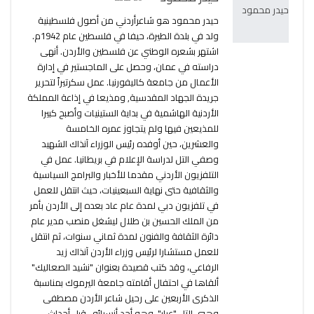
حيدر محمود هو شاعرأردني من أصول فلسطينية
ولد في بلدة الطيرة، حيفا في فلسطين عام 1942م.
اشتهر بشعره الوطني عن فلسطين والأردن. أنهى
دراسته في عمان، وحصل على الماجستير في إدارة
الأعمال من جامعة كاليفورنيا. عمل سكرتيراً لتحرير
جريدة الجهاد المقدسية, ومذيعا في إذاعة المملكة
الأردنية الهاشمية في بداية الستينيات وأصبح كبيرا
للمذيعين فيها ولم يتجاوز عمره الخامسة
والعشرين، حين أوفده رئيس الوزراء آنذاك الشهيد
وصفي التل لدراسة الإعلام في بريطانيا. عمل في
التلفزيون الأردني مقدما للأخبار والبرامج السياسية
والثقافية حتى نهاية السبعينيات، حيث انتقل للعمل
في تلفزيون دبي لمدة عام عاد بعده إلى الأردن بأمر
من الملك الحسين بن طلال ليشغل منصب مدير عام
دائرة الثقافة والفنون لمدة ثماني سنوات، ثم انتقل
للعمل مستشارا لرئيس وزراء الأردن آنذاك زيد
الرفاعي، وقد كتب قصيدة بعنوان "نشيد الصعاليك"
ألقاها في احتفال أقامته جامعة اليرموك بمناسبة
الذكرى الأربعين على رحيل شاعر الأردن مصطفى
وهبي التل "عرار"-وهو أحد أنسبائه- قبل أحداث