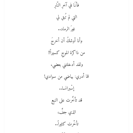
فأنَا في آخرِ النّارِ
التي لم تُبقِ لي
غيرَ الرماد..
وأنا أوشكُ أن أخرجَ
من ذاكرة الموجِ كسيراً!!
ولقد أدخلتني بعضي،
فما أدري: بياضي من سوادي!
إسْبرانسا..
قد تأخَّرت على النبعِ
الذي جفَّ،
تأخّرت كثيراً..