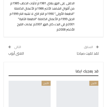
الدفلى على النهر يغني 1981م لائيات الحطب 1985م
من أقوال الشاهد الأخير 1986م الأعمال الكاملة
"الطبعة الأولى" 1990م النار التي لا تشبه النار 1999م
الجبل 1999م الأعمال الكاملة "الطبعة الثانية"
2001م في البدء كان النهر 2007م عباءات الفرح
الأخضر 2008م
السابق
التالي
لقد لقيت صباحا
الفتى أيوب
قد يعجبك ايضا
الأردن
الأردن