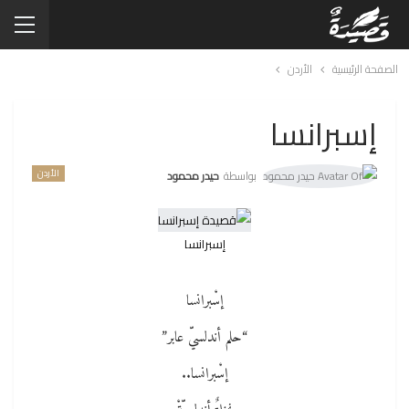
الصفحة الرئيسية
الأردن
إسبرانسا
الأردن
بواسطة
حيدر محمود
إسبرانسا
إسْبرانسا
“حلم أندلسيّ عابر”
إسْبرانسا..