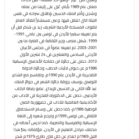
معان عام 1989 بأيام، عُزل على إثرها من عمله
وسُجن وأمر الملك الحسين بإطلاق سراحه في نفس
الليلة التي اعتقل فيها. وعين مستشاراً للقائد العام
للقوات المسلحة الأردنية الشريف زيد بن شاكر قبل أن
يتم تعيينه سفيرا للأردن في تونس بين عامي 1991-
1999. شغل منصب وزير الثقافة في الفترة ما بين
2001-2003. تم تعيينه عضواً في مجلس الأعيان
الأردني السادس والعشرين في 24 تشرين الأول
2013. حصل على جائزة ابن خفاجة الأندلسي الإسبانية
1986م عن ديوان لائيات الحطب، وجائزة الدولة
التقديرية في الأردن عام 1990م، وتقاسم مع الشاعر
التونسي يوسف رزوقة جائزة الشعر في جوائز الملك
عبد الله الثاني بن الحسين للإبداع. عضو رابطة الكتاب
الأردنيين. حصل على الدكتوراه الفخرية في الآداب من
الأكاديمية العالمية للآداب في جمهورية الصين
الوطنية 1986م، كما حصل على وسام الاستحقاق
الثقافي من تونس 1999م وترجم شعره إلى اللغة
الإسبانية والفرنسية والصربية، كما تدرس أعماله في
مختلف مراحل التعليم في الأردن. مؤلفاته: يمرُّ هذا
الليل 1969م اعتذار عن خلل فني طارئ 1979م شجر