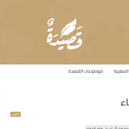
الشعرية​
موضوعات القصيدة​
ء
الأردن