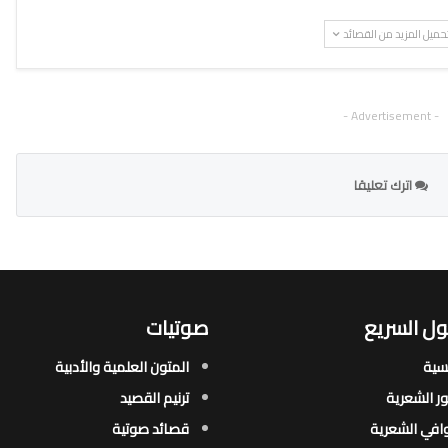
حميل المزيد من القصائد
- Advertisement -
اترك تعليقا
ل السريع
صوتيات
يسية
المتون العلمية والأدبية
ور الشعرية​
ترنيم القصيد
افي الشعرية​
قصائد صوتية