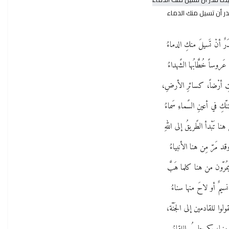
ر أن تسيل منك الدماء
دَرٌ أنْ تَسيلَ منكِ الدماءُ
 عَروساً خُطَّابُها الشًهداءُ
 أرْضاً، كسائرِ الأرضِ،
ّكِ في أعينِ السًماءِ سَماءُ
نا تَبْدأ الطًريقُ إلى اللهِ
قد مَرّ مِن هنا الأنبياءُ
مُرّون من هنا كلما هَبَّ
نسيمٌ أو لاحَ منها سناءُ
ولوا للقادمين إلى الجَنّة،