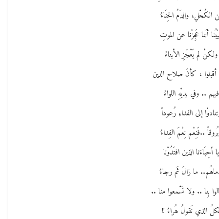
 الكُحْلِ، والدَمُ الحِنَاءُ
يْبُنا أنَنا عَجِزْنا عن الموتِ
ولكنْ لم يَعْجَزِ الأبناءُ
د أقبلوا ، كأنَ صلاح الدين
فيهم .. وفي يديْهِ اللواءُ
نادوْا إلى الفداءِ رُعوداً
ُروقاً ..فَنِعْم نِعْمَ الفِداءُ
ا أحِبَاءَنا الذين افتَدُوْنا
دماهُم.. ما زالَ ثَم رجاءُ
الوا بِنا .. ولا تَسْمعوا منا ..
كلُ الذي نَقولُ هُراءُ !!