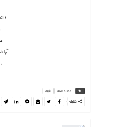
أ
فالقدس
و
عند
أيُها 
..
قصائد عامه
نثريه
شارك