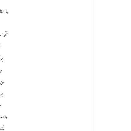
يا سخاء
ه
كُلًما
م
مِن
من
من ز
مِن
م
والنخل
لَكِ