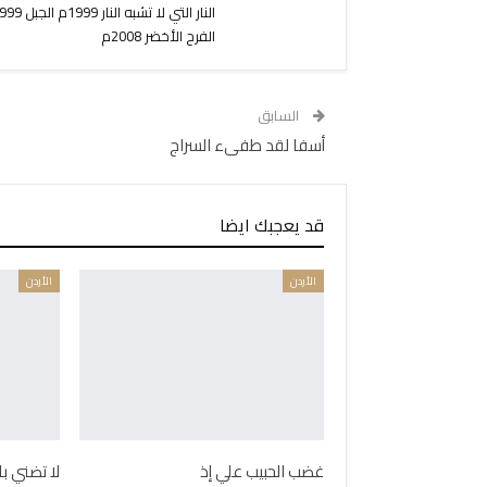
الفرح الأخضر 2008م
السابق
أسفا لقد طفىء السراج
قد يعجبك ايضا
الأردن
الأردن
غضب الحبيب علي إذ
لا تضني ب