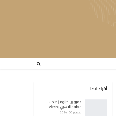
أقراء ايضا
عمرو بن كلثوم | صاحب
معلقة الا هبي بصحنك
ديسمبر 30, 2024