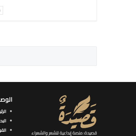
ت
الوصو
الرئ
البح
القو
قصيدة: منصة إبداعية للشعر والشعراء