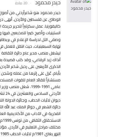
حيدر محمود
20 مادة
الوطني عن فلسطين والأردن. أنهى در
كاليفورنيا. عمل سكرتيراً لتحرير جريدة
الستينيات وأصبح كبيرا للمذيعين فيها 
وصفي التل لدراسة الإعلام في بريطانيا
نهاية السبعينيات، حيث انتقل للعمل ف
ليشغل منصب مدير عام دائرة الثقافة و
آنذاك زيد الرفاعي، وقد كتب قصيدة بع
بأيام، عُزل على إثرها من عمله وسُجن
مستشاراً للقائد العام للقوات المسلحة
جائزة الشعر في جوائز الملك عبد الله ال
الا