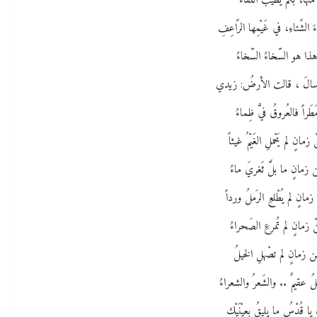
منها، بكم يطيبُ اللقاءُ
َ الشًتاءِ، في غَيْمِها الرًاعِفِ
ذا هو السّخاءُ السّخاءُ
 سالَ ، قالت الأرضُ: زيدي
َطَراً فالعُروقُ فيَّ ظِماءُ
ْ زمانٍ لم يَحْملِ الغَيْمُ غيثاً
 زمانٍ ما بلَّ ثَغريَ ماءُ
مانٍ لم يُطْلعِ الرَملُ ورداً
ْ زمانٍ لم تُمرعِ الصَحراءُ
ن زمانٍ لم تصْهلِ الخيلُ
ُ عقيمٌ .. والشَعرُ والشعراءُ
 يا قُدْسُ ما يليقُ بعيْنَيْكِ