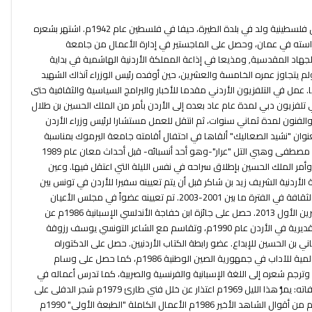
حيدر محمود هو شاعرأردني من أصول فلسطينية ولد في بلدة الطيرة، حيفا في فلسطين عام 1942م. اشتهر بشعره
استه في عمان، وحصل على الماجستير في إدارة الأعمال من جامعة
 الجهاد المقدسية, ومذيعا في إذاعة المملكة الأردنية الهاشمية في بداية
ولم يتجاوز عمره الخامسة والعشرين، حين أوفده رئيس الوزراء آنذاك الشهيد
. عمل في التلفزيون الأردني مقدما للأخبار والبرامج السياسية والثقافية حتى
ي تلفزيون دبي لمدة عام عاد بعده إلى الأردن بأمر من الملك الحسين بن طلال
الفنون لمدة ثماني سنوات، ثم انتقل للعمل مستشارا لرئيس وزراء الأردن
نوان "نشيد الصعاليك" ألقاها في احتفال أقامته جامعة اليرموك بمناسبة
الذكرى الأربعين على رحيل شاعر الأردن مصطفى وهبي التل "عرار"-وهو أحد أنسبائه- قبل أحداث معان عام 1989
 وأمر الملك الحسين بإطلاق سراحه في نفس الليلة التي اعتقل فيها. وعين
 الأردنية الشريف زيد بن شاكر قبل أن يتم تعيينه سفيرا للأردن في تونس بين
عامي 1991-1999. شغل منصب وزير الثقافة في الفترة ما بين 2001-2003. تم تعيينه عضواً في مجلس الأعيان
الأردني السادس والعشرين في 24 تشرين الأول 2013. حصل على جائزة ابن خفاجة الأندلسي الإسبانية 1986م عن
ديوان لائيات الحطب، وجائزة الدولة التقديرية في الأردن عام 1990م، وتقاسم مع الشاعر التونسي يوسف رزوقة
ثاني بن الحسين للإبداع. عضو رابطة الكتاب الأردنيين. حصل على الدكتوراه
الفخرية في الآداب من الأكاديمية العالمية للآداب في جمهورية الصين الوطنية 1986م، كما حصل على وسام
ستحقاق الثقافي من تونس 1999م وترجم شعره إلى اللغة الإسبانية والفرنسية والصربية، كما تدرس أعماله في
مختلف مراحل التعليم في الأردن. مؤلفاته: يمرُّ هذا الليل 1969م اعتذار عن خلل فني طارئ 1979م شجر الدفلى على
النهر يغني 1981م لائيات الحطب 1985م من أقوال الشاهد الأخير 1986م الأعمال الكاملة "الطبعة الأولى" 1990م