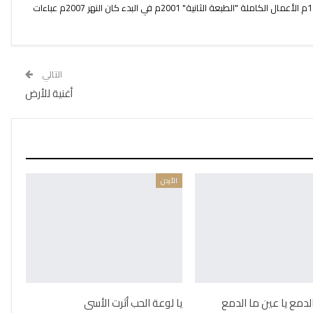
النار التي لا تشبه النار 1999م الجبل 1999م الأعمال الكاملة "الطبعة الثانية" 2001م في البدء كان النهر 2007م عباءات
التالي
أغنية للأرض
الأردن
الدمع يا عين ما الدمع
يا لوعة الحب أثرت الأسى