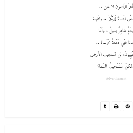
نتمُ الرَائعونَ لا نحن ..
ُ ابْتداءٌ لَدَيكُمُ .. وانْتهاءُ
دَمٌ طاهِرٌ يسيلُ ، وأمّا
نا فهْي دَمْعةٌ خَرْساءُ ..
الطًيٍبونَ، لن تستجيب الأرض
لكنْ سَتَسْجيبُ السَماءُ
- Advertisement -