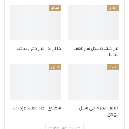
العراق
العراق
من خلف مسدل ستر الغيب
ما لي إذا الليل دجى صاحب
لاح لنا
العراق
العراق
أنفقت عمري في سبيل
شكرتني الجرد الصلادم إذ رأت
الهوى
تحميل المزيد من القصائد