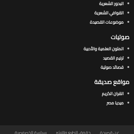
البحور الشعرية​
القوافي الشعرية​
موضوعات القصيدة​
صوتيات
المتون العلمية والأدبية
ترنيم القصيد
قصائد صوتية
مواقع صديقة
القران الكريم
ميديا مصر
عن قصيدة
حقوق الطبع والنشر
سياسة الخصوصية