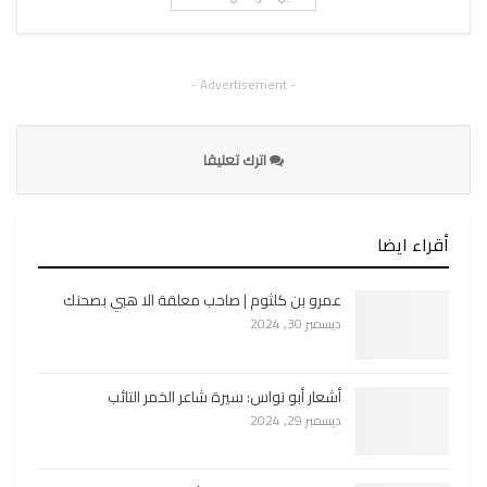
- Advertisement -
اترك تعليقا
أقراء ايضا
عمرو بن كلثوم | صاحب معلقة الا هبي بصحنك
ديسمبر 30, 2024
أشعار أبو نواس: سيرة شاعر الخمر التائب
ديسمبر 29, 2024