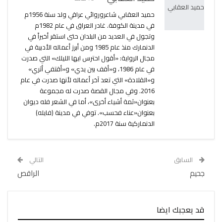
حميد العقابي شاعروروائي عراقي ولد سنة 1956م
في مدينة الكوفة. غادر العراق في عام 1982م
وتجول في العديد من البلدان حتى استقر أخيراً في
الدنمارك منذ عام 1985 ومن أبرز أعماله الأدبية في
مجال الرواية: «أقول احترس ايها الليلك» التي صدرت
في عام 1986، و«أقف بين يدي» و«أقتفي أثري»
و«القلادة» التي تعد آخر أعماله لأنها صدرت في عام
2016. وفي مجال القصة صدرت له مجموعة
بعنوان«ثمة أشياء أخرى»، أما في الشعر فله ديوان
بعنوان«عناء فحسب». توفي في مدينة (فايله)
الدنماركية سنة 2017م.
السابق
التالي
جحيم
الراقص
قد يعجبك ايضا