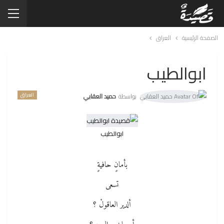
الصفحة الرئيسية
العراق
ابوالطيب
العراق
بواسطة
حميد العقابي
ابوالطيب
بأمانٍ حافيةٍ
تسعى
ألدير العاقولْ ؟