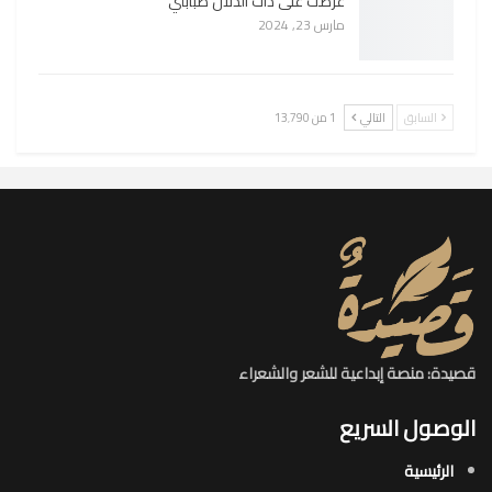
عرضت على ذات الدلال صبابتي
مارس 23, 2024
السابق
التالي
1 من 13٬790
قصيدة: منصة إبداعية للشعر والشعراء
الوصول السريع
الرئيسية