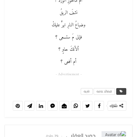
أم ماخورِ الورد ؟
نشفَ الريقُ
وضباعُ النارِ تهرُّ عليكْ
فإلى مَ ستسعى ؟
ألأنكَ حاوٍ ؟
أم أفعى ؟
- Advertisement -
قصائد عامه
نثريه
شارك
حميد العقابي
79 مادة