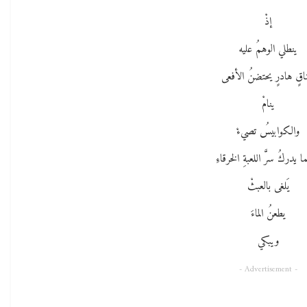
إذْ
ينطلي الوهمُ عليه
اقٍ هادرٍ يحتضنُ الأفعى
ينامْ
والكوابيسُ تصيءْ
 يدركُ سرَّ اللعبةِ الخرقاءِ
يَلغى بالعبثْ
يطعنُ الماءَ
ويبكي
- Advertisement -