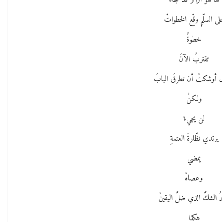
ها هوَ الزائرُ قد جاءَ
لى السلّمِ وقْع الخطواتْ
خطوةٌ
تقتربُ الآنَ
 أوشكتْ أن تطرقَ البابَ
ولكنْ
لن يجيءْ
يرتدي نظّارةَ العتمةِ
يمضي
وعصاهْ
ُ الشكَّ الذي ضلَّ اليقينْ
هكذا