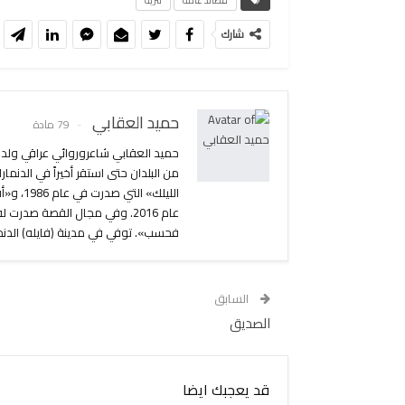
قصائد عامه
نثريه
شارك
حميد العقابي
79 مادة
الليلك»
عام 2016. وفي مجال القصة صد
فحسب». توفي في مدينة (فايله) الدنماركي
السابق
الصديق
قد يعجبك ايضا