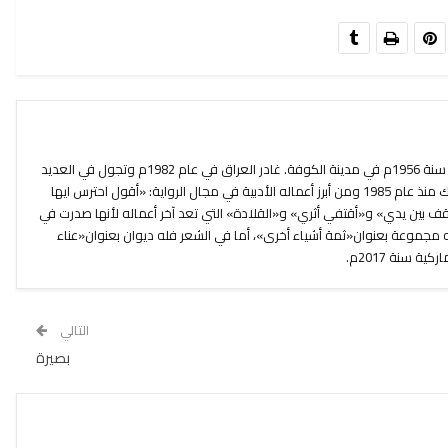
حميد العقابي شاعروروائي عراقي ولد سنة 1956م في مدينة الكوفة. غادر العراق في عام 1982م وتجول في العديد
من البلدان حتى استقر أخيراً في الدنمارك منذ عام 1985 ومن أبرز أعماله الأدبية في مجال الرواية: «أقول احترس ايها
 التي صدرت في عام 1986، و«أقف بين يدي» و«أقتفي أثري» و«القلادة» التي تعد آخر أعماله لأنها صدرت في
رت له مجموعة بعنوان«ثمة أشياء أخرى»، أما في الشعر فله ديوان بعنوان«عناء
ة سنة 2017م.
التالي
بصيرة