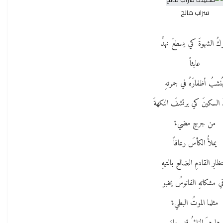
سراب مالح
كُ الشهوةَ كي يسطعَ نهدٌ
عابثاً
ُنشبُ أظفارَهُ في جمرتهِ
 السكينَ كي يرتشفَ النكهةَ
من جرحٍ مضيءْ
يملأُ الكأسَ رعافاً
تظارِ القادمِ الضالعِ بالتيهِ
ي مشكاتهِ الفانوسُ يخبو
مثلما الموتُ البطيءْ