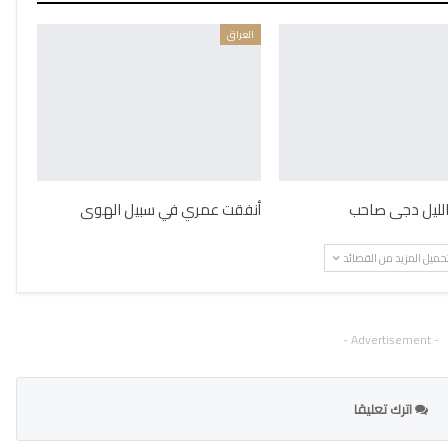
العراق
 الليل دجى صاحب
أنفقت عمري في سبيل الهوى
حميل المزيد من القصائد
- Advertisement -
اترك تعليقا