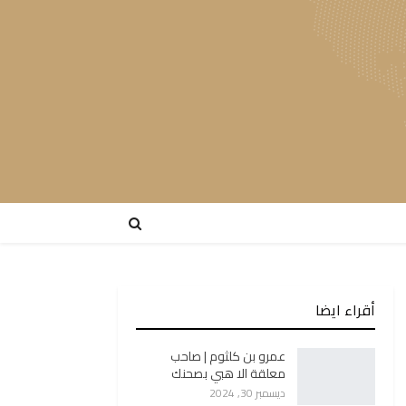
أقراء ايضا
عمرو بن كلثوم | صاحب
معلقة الا هبي بصحنك
ديسمبر 30, 2024