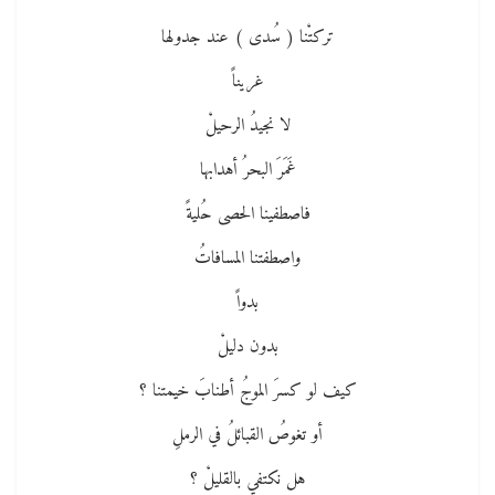
تركتْنا ( سُدى ) عند جدولها
غريناً
لا نجيدُ الرحيلْ
غَمَرَ البحرُ أهدابها
فاصطفينا الحصى حُليةً
واصطفتنا المسافاتُ
بدواً
بدون دليلْ
كيف لو كسرَ الموجُ أطنابَ خيمتنا ؟
أو تغوصُ القبائلُ في الرملِ
هل نكتفي بالقليلْ ؟