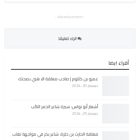
- Advertisement -
اترك تعليقا
أقراء ايضا
عمرو بن كلثوم | صاحب معلقة الا هبي بصحنك
ديسمبر 30, 2024
أشعار أبو نواس: سيرة شاعر الخمر التائب
ديسمبر 29, 2024
معلقة الحارث بن حلزة: شاعر بكر في مواجهة تغلب