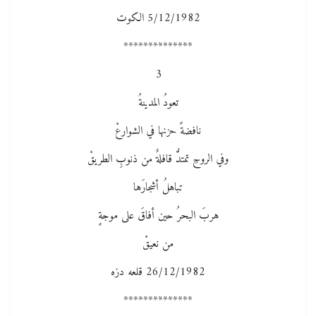
5/12/1982 الكوت
**************
3
تعودُ المدينةُ
نافضةً حزنها في الشوارعْ
وفي الروحِ تمتدُّ قافلةٌ من ذنوبِ الطريقْ
تباهلُ أشجارَها
هربَ البحرُ حين أفاقَ على موجةٍ
من نعيقْ
26/12/1982 قلعه دزه
**************