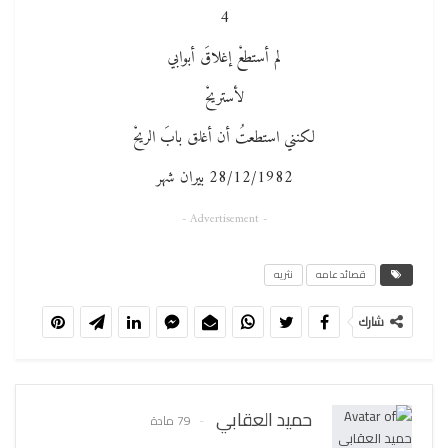
4
لم أستطعْ إغلاقَ أبوابي
لأستريحْ
لكنني استطعتُ أن أغلق بابَ الريحْ
28/12/1982 بيران شهر
- Advertisement -
قصائد عامه
نثريه
شارك
حميد العقابي
79 مادة