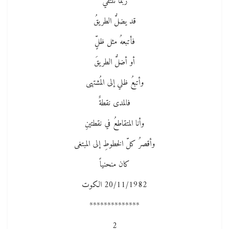
ربما نلتقي
قد يضلُّ الطريقُ
فأتبعهُ مثل ظلٍّ
أو أضلُّ الطريقَ
وأتبعُ ظلي إلى المُشتهى
فالمدى نقطةٌ
وأنا المتقاطعُ في نقطتينِ
وأقصرُ كلّ الخطوطِ إلى المبتغى
كان منحنياً
20/11/1982 الكوت
**************
2