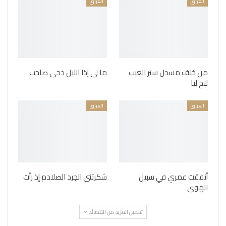
العراق
العراق
من خلف مسدل ستر الغيب
ما لي إذا الليل دجى صاحب
لاح لنا
العراق
العراق
أنفقت عمري في سبيل
شكرتني الجرد الصلادم إذ رأت
الهوى
تحميل المزيد من القصائد