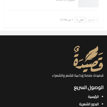
السابق
التالي
1 من 13٬790
قصيدة: منصة إبداعية للشعر والشعراء
الوصول السريع
الرئيسية
البحور الشعرية​