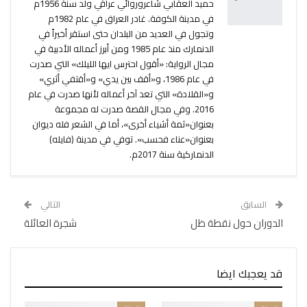
حميد العقابي شاعروروائي عراقي ولد سنة 1956م
في مدينة الكوفة. غادر العراق في عام 1982م
وتجول في العديد من البلدان حتى استقر أخيراً في
الدنمارك منذ عام 1985 ومن أبرز أعماله الأدبية في
مجال الرواية: «أقول احترس ايها الليلك» التي صدرت
في عام 1986، و«أقف بين يدي» و«أقتفي أثري»
و«القلادة» التي تعد آخر أعماله لأنها صدرت في عام
2016. وفي مجال القصة صدرت له مجموعة
بعنوان«ثمة أشياء أخرى»، أما في الشعر فله ديوان
بعنوان«عناء فحسب». توفي في مدينة (فايله)
الدنماركية سنة 2017م.
السابق
التالي
الدوران حول نقطة ظل
شجرة العائلة
قد يعجبك ايضا