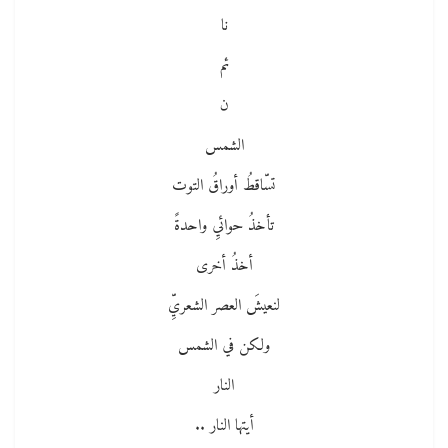
نا
ئم
ن
الشمس
تسّاقطُ أوراقُ التوت
تأخذُ حوائيِ واحدةً
أخذُ أخرى
لنعيشَ العصر الشعريِّ
ولكن في الشمس
النار
أيتها النار ..