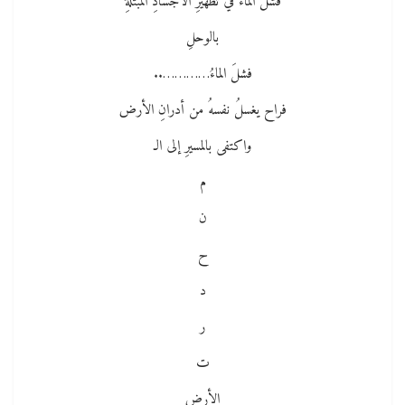
فشلَ الماءُ في تطهيرِ الأجسادِ المبتلَّةِ
بالوحلِ
فشلَ الماءُ…………..
فراح يغسلُ نفسهُ من أدرانِ الأرض
واكتفى بالمسيرِ إلى الـ
م
ن
ح
د
ر
ت
الأرض