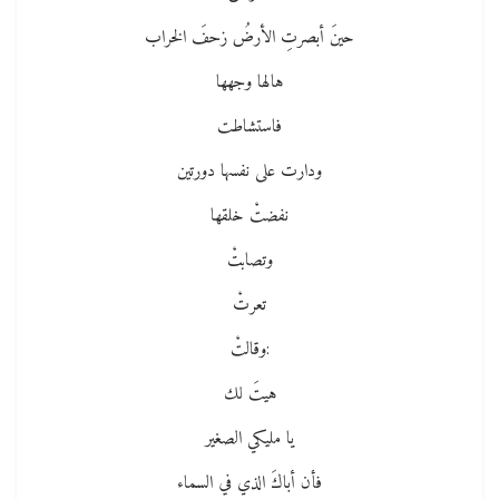
حينَ أبصرتِ الأرضُ زحفَ الخراب
هالها وجهها
فاستشاطت
ودارت على نفسها دورتين
نفضتْ خلقها
وتصابتْ
تعرتْ
:وقالتْ
هيتَ لك
يا مليكي الصغير
فأن أباكَ الذي في السماء