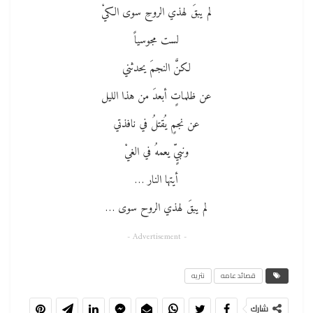
لم يبقَ لهذي الروحِ سوى الكيْ
لست مجوسياً
لكنَّ النجمَ يحدثني
عن ظلماتٍ أبعدَ من هذا الليل
عن نجمٍ يُقتلُ في نافذتي
ونبيٍّ يعمهُ في الغيْ
أيتها النار …
لم يبقَ لهذي الروح سوى …
- Advertisement -
قصائد عامه
نثريه
شارك