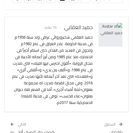
حميد العقابي
79 مادة
حميد العقابي شاعروروائي عراقي ولد سنة 1956م
في مدينة الكوفة. غادر العراق في عام 1982م
وتجول في العديد من البلدان حتى استقر أخيراً في
الدنمارك منذ عام 1985 ومن أبرز أعماله الأدبية في
مجال الرواية: «أقول احترس ايها الليلك» التي صدرت
في عام 1986، و«أقف بين يدي» و«أقتفي أثري»
و«القلادة» التي تعد آخر أعماله لأنها صدرت في عام
2016. وفي مجال القصة صدرت له مجموعة
بعنوان«ثمة أشياء أخرى»، أما في الشعر فله ديوان
بعنوان«عناء فحسب». توفي في مدينة (فايله)
الدنماركية سنة 2017م.
السابق
التالي
نافذتان
قضاء حق الضيف أولى به