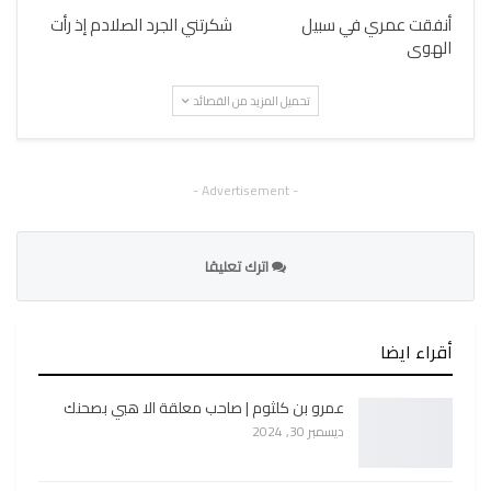
أنفقت عمري في سبيل
شكرتني الجرد الصلادم إذ رأت
الهوى
تحميل المزيد من القصائد
- Advertisement -
اترك تعليقا
أقراء ايضا
عمرو بن كلثوم | صاحب معلقة الا هبي بصحنك
ديسمبر 30, 2024