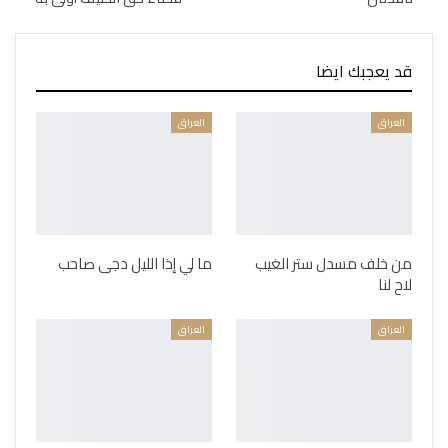
قد يعجبك ايضا
العراق
العراق
من خلف مسدل ستر الغيب
ما لي إذا الليل دجى صاحب
لاح لنا
العراق
العراق