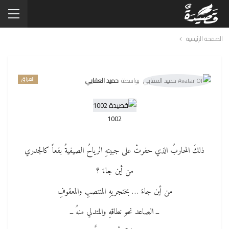
الصفحة الرئيسية
العراق
بواسطة
حميد العقابي
1002
ذلكَ المحاربُ الذي حفرتْ على جبينهِ الرياحُ الصيفيةُ بقعاً كالجدري
من أين جاءَ ؟
من أين جاءَ … بخنجريهِ المنتصبِ والمعقوفِ
ــ الصاعد نحو نطاقهِ والمتدلي منهُ ــ