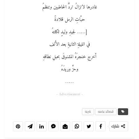
غادرها لاتزالُ تردُّ الخاطبين وتنظمُ
حبّاتِ الرمل قلادةً
[…… لجيدِ وليدٍ ثكلتهُ
في الليلةِ الثانيةِ بعد الألف
أخرج خنجرَهُ المشنوقَ بحبلِ نطاقهِ
وحزَّ وريدَهُ
……
- Advertisement -
قصائد عامه
نثريه
شارك