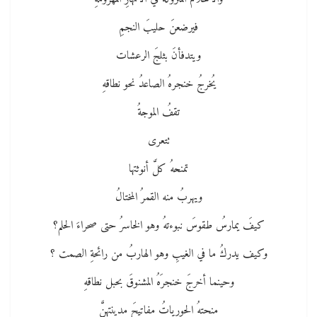
فيرضعنَ حليبَ النجمِ
ويتدفأنَ بثلجَ الرعشات
يُخرجُ خنجرهُ الصاعدُ نحو نطاقهِ
تقفُ الموجةُ
تتعرى
تمنحهُ كلَّ أنوثتها
ويهربُ منه القمرُ المختالُ
كيفَ يمارسُ طقوسَ نبوءتهُ وهو الخاسرُ حتى صحراءَ الحلم؟
وكيف يدركُ ما في الغيبِ وهو الهاربُ من رائحةِ الصمت ؟
وحينما أخرجَ خنجرَهُ المشنوقَ بحبل نطاقهِ
منحتهُ الحورياتُ مفاتيحَ مدينتهنَّ