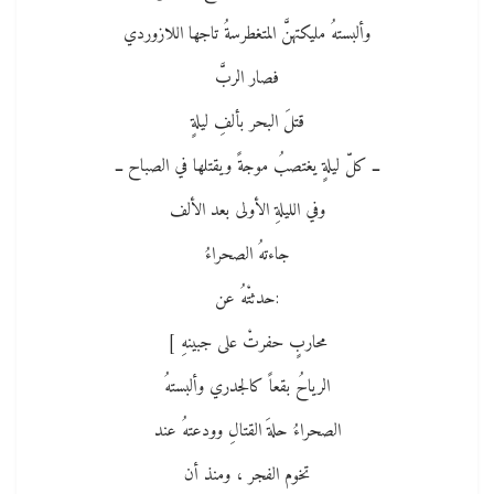
وألبستهُ مليكتهنَّ المتغطرسةُ تاجها اللازوردي
فصار الربَّ
قتلَ البحر بألفِ ليلةٍ
ــ كلّ ليلةٍ يغتصبُ موجةً ويقتلها في الصباح ــ
وفي الليلةِ الأولى بعد الألف
جاءتهُ الصحراءُ
:حدثتْهُ عن
محاربٍ حفرتْ على جبينهِ ]
الرياحُ بقعاً كالجدري وألبستهُ
الصحراءُ حلةَ القتالِ وودعتهُ عند
تخوم الفجر ، ومنذ أن