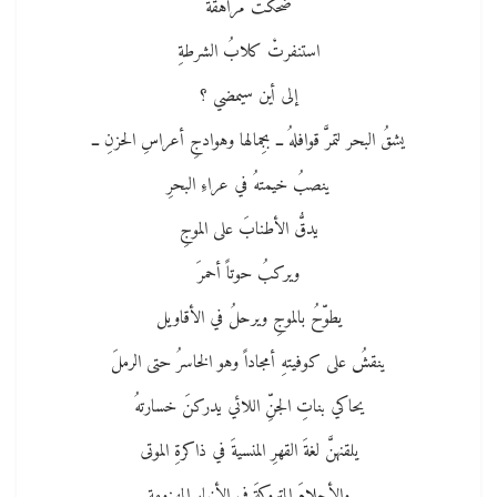
ضحكتْ مراهقةٌ
استنفرتْ كلابُ الشرطةِ
إلى أين سيمضي ؟
يشقُ البحر لتمرَّ قوافلهُ ــ بجِمالها وهوادجِ أعراسِ الحزنِ ــ
ينصبُ خيمتهُ في عراءِ البحرِ
يدقُّ الأطنابَ على الموجِ
ويركبُ حوتاً أحمرَ
يطوّحُ بالموجِ ويرحلُ في الأقاويل
ينقشُ على كوفيتهِ أمجاداً وهو الخاسرُ حتى الرملَ
يحاكي بناتِ الجنِّ اللائي يدركنَ خسارتهُ
يلقنهنَّ لغةَ القهرِ المنسيةَ في ذاكرةِ الموتى
والأحلامَ المتروكةَ في الأنهارِ المهزومةِ