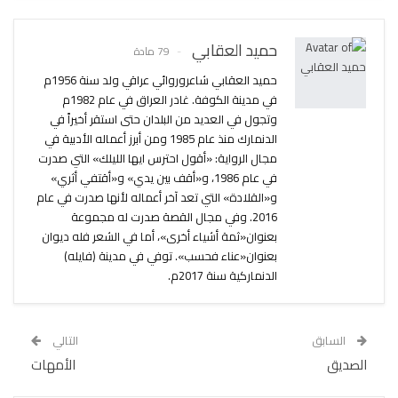
حميد العقابي
79 مادة
حميد العقابي شاعروروائي عراقي ولد سنة 1956م
في مدينة الكوفة. غادر العراق في عام 1982م
وتجول في العديد من البلدان حتى استقر أخيراً في
الدنمارك منذ عام 1985 ومن أبرز أعماله الأدبية في
مجال الرواية: «أقول احترس ايها الليلك» التي صدرت
في عام 1986، و«أقف بين يدي» و«أقتفي أثري»
و«القلادة» التي تعد آخر أعماله لأنها صدرت في عام
2016. وفي مجال القصة صدرت له مجموعة
بعنوان«ثمة أشياء أخرى»، أما في الشعر فله ديوان
بعنوان«عناء فحسب». توفي في مدينة (فايله)
الدنماركية سنة 2017م.
السابق
التالي
الصديق
الأمهات