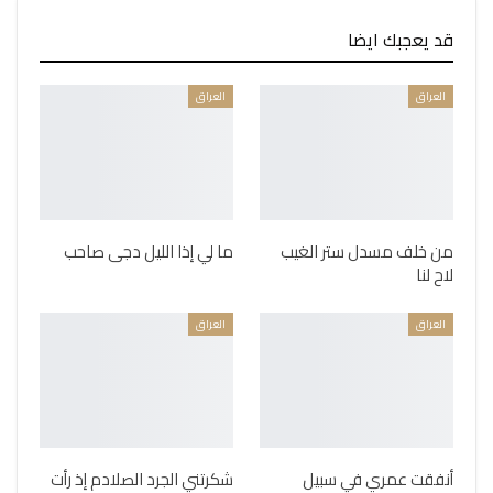
قد يعجبك ايضا
العراق
العراق
من خلف مسدل ستر الغيب
ما لي إذا الليل دجى صاحب
لاح لنا
العراق
العراق
أنفقت عمري في سبيل
شكرتني الجرد الصلادم إذ رأت