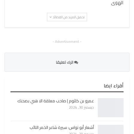
الهوى
تحميل المزيد من القصائد
- Advertisement -
اترك تعليقا
أقراء ايضا
عمرو بن كلثوم | صاحب معلقة الا هبي بصحنك
ديسمبر 30, 2024
أشعار أبو نواس: سيرة شاعر الخمر التائب
ديسمبر 29, 2024