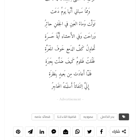
وَمِمّا سَباني أَنَّها يَومٌ دَعَت
تَوَلَّت وَماءُ العَينِ في الجَفنِ حائِرُ
وَراحَت وَفي الأَحشاءِ أَيَّةَ حَسرَةٍ
تُحاوِلُ كَفَّ الدَمعِ خَوفَ المَعَرَّةِ
فَقُلتُ ظَلومٌ كَيفَ ضَنَّت بِعَبرَةٍ
فَلَمّا أَعادَت مِن بَعيدٍ بِنَظرَةِ
إِلَيَّ اِلتَفاتاً أَسلَمَتهُ المَحاجِرُ
- Advertisement -
بحر الكامل
عموديه
قافية التاء (ت)
قصائد عامه
شارك