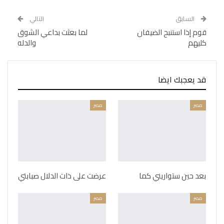
السابق
التالي
قوم إذا استنبح الضيفان
لما بعثت بداعي الشوق
كليهم
والدله
قد يعجبك ايضا
مصر
مصر
بعد حين ستواريني كما
عرضت على ذات الدلال صبابتي
مصر
مصر