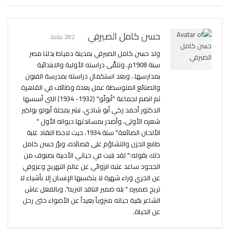
حسن كامل الصيرفي
282 مادة
ولد حسن كامل الصيرفي بمدينة دمياط بدلتا مصر
سنة 1908م، وتلقَّى دراسته الأولية والابتدائية
بمدارسها ، وبعد استكمال دراسته بمدرسة الفنون
والصنائع المتوسطة عمل بعدة وظائف في القاهرة
ثم انضم لجماعة "أبولّو" (1932- 1934) التي أسسها
الدكتور أحمد زكي أبو شادي. نشر بمجلة أبولو بواكير
شعره الأولى، وأصدر بمساندتها ديوانه الأول "
الألحان الضائعة" سنة 1934، حيث لاحظ النقاد غلبة
طابع الحزن والتشاؤم على قصائده، وبرَّر حسن كامل
ذلك بقوله:" لقد بليت في حياتي الأدبية بصنوف من
الجحود ساعد عليه انزوائي عن عالم التهريج وعزوفي
عن الجري وراء شهرة لا يتكسبها الإنسان إلا بأشياء لا
تريح ضميره " بله ضمير الناقد النزيه". وبالفعل عاش
الشاعر بقية حياته منزوياً بعيداً عن الأضواء حتى رحل
عن الحياة.