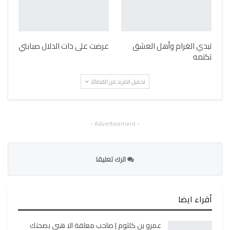
تبدي الغرام وأهل العشق
عرضت على ذات الدلال صبابتي
تكتمه
تحميل المزيد من القصائد
- Advertisement -
اترك تعليقا
أقراء ايضا
عمرو بن كلثوم | صاحب معلقة الا هبي بصحنك