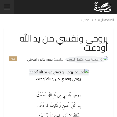
الصفحة الرئيسية
مصر
بروحي ونفسي من يد الله
أودعت
مصر
بواسطة
حسن كامل الصيرفي
بروحي ونفسي من يد الله أودعت
بِروحي وَنَفسي مِن يَدِ اللَهِ أَودَعَتُ
بِها كُلِّ حُسنٍ وَالقُلوبُ لَها دَعَت
فَوَاللَهِ لا أَنسى اِجتِماعاً لَهُ دَعَت