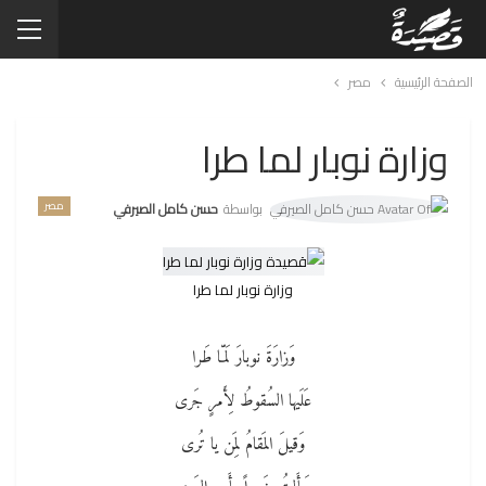
الصفحة الرئيسية
مصر
وزارة نوبار لما طرا
مصر
بواسطة
حسن كامل الصيرفي
وزارة نوبار لما طرا
وَزارَةَ نوبارَ لَمّا طَرا
عَلَيها السُقوطُ لِأَمرٍ جَرى
وَقيلَ المَقامُ لِمَن يا تُرى