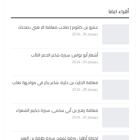
أقراء ايضا
عمرو بن كلثوم | صاحب معلقة الا هبي بصحنك
ديسمبر 30, 2024
أشعار أبو نواس: سيرة شاعر الخمر التائب
ديسمبر 29, 2024
معلقة الحارث بن حلزة: شاعر بكر في مواجهة تغلب
ديسمبر 28, 2024
معلقة زهير بن أبي سلمى: سيرة حكيم الشعراء
ديسمبر 20, 2024
لخولة أطلال ببرقة ثهمد: سيرة طرفة بن العبد