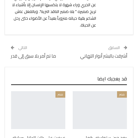
عن الجري وراء شهرة لا يتكسبها الإنسان إلا بأشياء لا
تريح ضميره " بله ضمير الناقد النزيه". وبالفعل عاش
الشاعر بقية حياته منزوياً بعيداً عن الأضواء حتى رحل
عن الحياة.
السابق
التالي
أشرقت بالبشر أنوار التهاني
ما تم أمر بلا سبق إلى قدر
قد يعجبك ايضا
مصر
مصر
بعد حين ستواريني كما
عرضت على ذات الدلال صبابتي