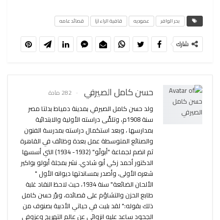
بحر الوافر
عموديه
قافية الراء (ر)
قصائد عامه
شارك
حسن كامل الصيرفي
282 مادة
ولد حسن كامل الصيرفي بمدينة دمياط بدلتا مصر
سنة 1908م، وتلقَّى دراسته الأولية والابتدائية
بمدارسها ، وبعد استكمال دراسته بمدرسة الفنون
والصنائع المتوسطة عمل بعدة وظائف في القاهرة
ثم انضم لجماعة "أبولّو" (1932- 1934) التي أسسها
الدكتور أحمد زكي أبو شادي. نشر بمجلة أبولو بواكير
شعره الأولى، وأصدر بمساندتها ديوانه الأول "
الألحان الضائعة" سنة 1934، حيث لاحظ النقاد غلبة
طابع الحزن والتشاؤم على قصائده، وبرَّر حسن كامل
ذلك بقوله:" لقد بليت في حياتي الأدبية بصنوف من
الجحود ساعد عليه انزوائي عن عالم التهريج وعزوفي