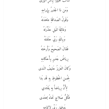
سَأَلتُ خَبيراً بِأَمرِ الوَرى
وَمَن ذا الجَديرُ بِإِبرامِهِ
وَقَولُ الصَداقَةِ عاهَدَتهُ
وَغائِلَةَ المَيلِ حَذَّرَتهُ
وَبِاللَهِ رَبّي حَلَفتَهُ
فَقالَ الصَحيحُ وَأَرخَتهُ
رِياضُ جَديرٍ بِأَحكامِهِ
وَكانَ العَزيزُ حَليفُ النَدى
لِحُسنِ الحُظوظِ بِهِ قَد بَدا
لِأَنَّ رِياضاً بِهِ يَقتَدي
فَكُلُّ صَلاحٍ نَحاهُ اِهتَدى
بِتَوفيقِ رَبّي لِإِتمامِهِ