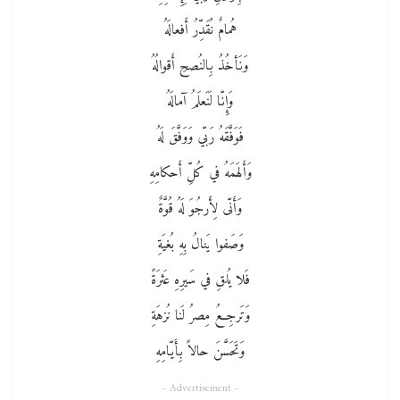
هُمامٌ نُقَدِّرُ أَفعالَهُ
وَنَأخُذُ بِالنُصحِ أَقوالُهُ
وَإِنّا لَنَعلَمُ آمالَهُ
فَوَفَّقَهُ رَبّي وَوَفَّقَ لَهُ
وَأَلهَمَهُ في كُلِّ أَحكامِهِ
وَأَنّى لِأَرجُوَ لَهُ قُوَّةٌ
وَصَفوا يَنالُ بِهِ بُغيَةِ
فَلا يُلقِ في سَيرِهِ عَثرَةً
وَتَرجِعُ مِصرُ لَنا نُزهَةِ
وَتَحَسَّنَ حالاً بِأَيّامِهِ
- Advertisement -