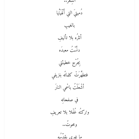
الشِّعْرُ..
دُميتيَ التي أَلْهَيْتُها
بالغيبِ
أنثرُه بلا تأليفِ
دنَّسْتُ معبدَه
بِجُرْحِ خطيئتي
فتطهَّرَتْ كلماتًه بنزيفي
أشْعَلْتُ باسْمي النارَ
في صفحاتِه
وتركتُه غُفْلا بلا تعريفِ
ومحوتُ..
ما غيري يقدِّسُه