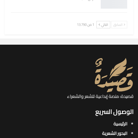
السابق
التالي
1 من 13٬790
قصيدة: منصة إبداعية للشعر والشعراء
الوصول السريع
الرئيسية
البحور الشعرية​