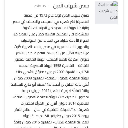
حسن شهاب الدين
35 مادة
حسن شهاب الدين (ولد عام 1972 في مدينة
القاهرة) نشر شعره في المجلات والصحف في مصر
والبلاد العربية له العديد من الدراسات الأدبية
المنشورة في المجلات العربية حصل على العديد من
الجوائز الأدبية شارك في العديد من المؤتمرات
والمهرجانات الشعرية في مصر والبلاد العربية كُتبتْ
عن تجربته الكثير من الدراسات النقدية، صدر للشاعر
ديوان : شـُرفة للغيم المُتعَب الهيئة العامة لقصور
الثقافة – القاهرة 1998 الهيئة المصرية العامة
للكتاب-القاهرة 2003 ديوان : مـُتوَّجٌ باسْمي ط1/
الهيئة العامة لقصور الثقافة-القاهرة 2008 ديوان :
أعلى بناية الخليل بن أحمد ط1 /هيئة أبو ظبي للسياحة
والثقافة(أكاديمية الشعر) 2012 ديوان: خيمة
لمجنون الصحراء ط1/ الهيئة العامة لقصور الثقافة-
القاهرة 2014 ديوان: أثري في المرآة (مختارات
شعرية) ط1/الحركة الثقافية في لبنان – عالم الفكر
بيروت 2015 ديوان جغرافيا الكلام ط 1/الهيئة
المصرية العامة للكتاب-القاهرة 2015 ديوان واحدٌ