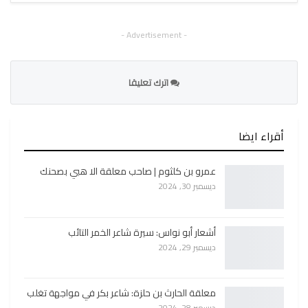
- Advertisement -
اترك تعليقا
أقراء ايضا
عمرو بن كلثوم | صاحب معلقة الا هبي بصحنك
ديسمبر 30, 2024
أشعار أبو نواس: سيرة شاعر الخمر التائب
ديسمبر 29, 2024
معلقة الحارث بن حلزة: شاعر بكر في مواجهة تغلب
ديسمبر 28, 2024