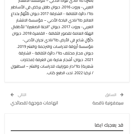
بأسْرِه ط1/نادي تبوك الأدبي – مؤسسة الانتشار
العربي- بيروت 2016. ديوان طفل يركض في الأساطير
ط1/ دائرة الثقافة - الشارقة 2017 ديوان مُتَّهَمٌ بخداعِ
العالم ط1/نادي الباحة الأدبي – مؤسسة الانتشار
العربي- بيروت 2017. ديوان "الجنة الصغيرة" للأطفال
الهيئة العامة لقصور الثقافة - القاهرة 2018. ديوان
كأوَّلِ شاعرٍ في الأرض ط1/نادي نجران الأدبي-
مؤسسة أروقة للدراسات والترجمة والنشر 2019.
ديوان مجاز مختلف ط1/ دائرة الثقافة - الشارقة
2021. ديوان: أشجار هاربة من الغرفة (مختارات
شعرية) ط1/دار موزاييك للدراسات والنشر – اسطنبول
/ تركيا 2022. تحت الطبع كتاب.
السابق
التالي
سيمفونية ناقصة
اتهامات موجهة لقصائدي
قد يعجبك ايضا