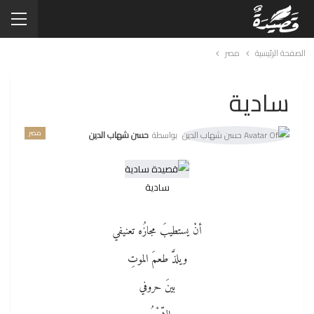
الصفحة الرئيسية
مصر
سادية
مصر
بواسطة
حسن شهاب الدين
سادية
أنْ يستطيبَ مجازُه تعنيفي
ويلذَّ طعمَ الموتِ
بينَ حروفي