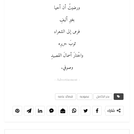
ورضيتُ أن أحيا
بغيرِ أليفِ
فرمى إلى الشعراءِ
ثوبَ حريرِه
واخْتارَ أسمالَ القصيدِ
وصوفي.
- Advertisement -
بحر الكامل
عموديه
قصائد عامه
شارك