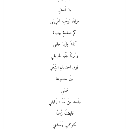
بلا أسفٍ
فراقَ لوحْيِه تحْرِيفي
كم صفحةٍ بيضاءَ
أغلقُ بابَها خلفي
وأتركُ نبْتَها لخريفي
فوق احتمالِ الشِّعْرِ
بينَ سطورِها
قلقي
وأبعدَ مِنْ مَدَاه رَفيفي
قايضتُه زُهدًا
بكوكبِ وَحْشتي