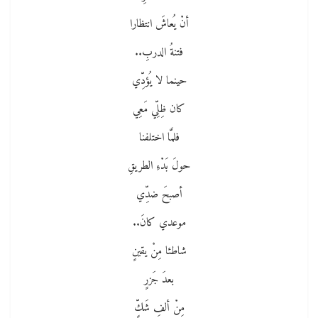
أنْ يُعاشَ انتظارا
فتنةُ الدربِ..
حينما لا يُؤدِّي
كان ظِلِّي مَعِي
فلمَّا اختلفنا
حولَ بَدْءِ الطريقِ
أصبحَ ضدِّي
موعدي كانَ..
شاطئا مِنْ يقينٍ
بعدَ جَزرٍ
مِنْ ألفِ شَكٍّ