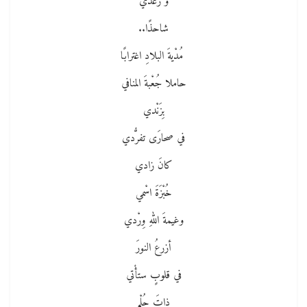
وَ رَعْدي
شاحذًا..
مُدْيةَ البلادِ اغترابًا
حاملا جُعْبةَ المنافي
بِزَنْدي
في صحارَى تفرُّدي
كانَ زادي
خُبْزَةَ اسْمي
وغيمةَ اللهِ وِرْدي
أزرعُ النورَ
في قلوبٍ ستأْتي
ذاتَ حُلْمٍ