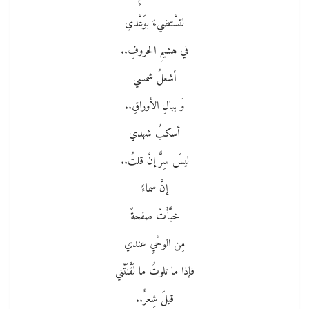
لتسْتضيءَ بوَعْدي
في هشيمِ الحروفِ..
أشعلُ شمسي
وَ ببالِ الأوراقِ..
أسكبُ شهدي
ليسَ سِرًّ إنْ قلتُ..
إنَّ سماءً
خبَّأَتْ صفحةً
مِن الوحْيِ عندي
فإذا ما تلوتُ ما لَقَّنَتْني
قيلَ شِعرٌ..