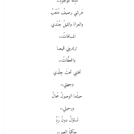
مَلِكًا للوجودِ..
عَرشي رصيفٌ مُتْعَبٌ
والعراءُ والليلُ جُنْدي
المسافاتُ..
ترتديني قميصا
والمحطَّاتُ..
تختبي تحتَ جِلْدي
وجهتي..
حيثُما الوصولُ مُحالٌ
ورحيلي..
تساؤلٌ دونً رَدِّ
حكمةُ العمرِ..