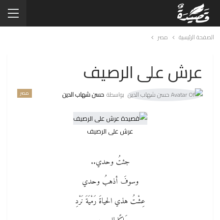
الصفحة الرئيسية
مصر
عرش على الرصيف
مصر
بواسطة
حسن شهاب الدين
عرش على الرصيف
جئتُ وحدي..
وسوفَ أذهبُ وحدي
عِشْتُ هذي الحياةَ رَمْيَةَ نَرْدِ