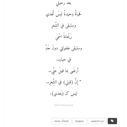
بعدَ رحيلي
فحياةٌ وحيدةٌ ليسَ تُجدي
وستبقى في الشِّعرِ
رَيْحانةُ اسْمي
وستبقى طفولتي دونَ حَدِّ
في حياءٍ..
أرضَى بما قيلَ عنِّي..
” إنَّ (قبلي) في الشِّعرِ..
ليس كـ (بَعدي).
- Advertisement -
بحر الخفيف
عموديه
قصائد عامه