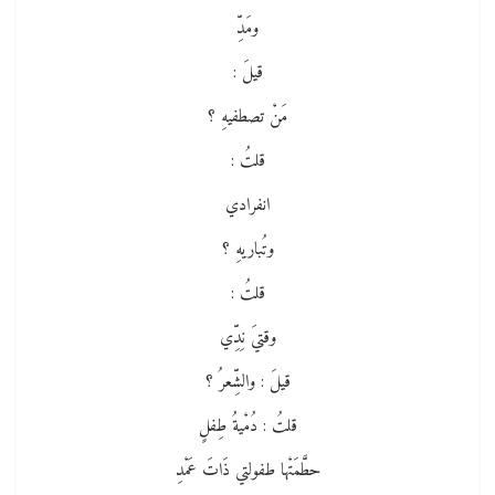
ومَدِّ
قيلَ :
مَنْ تصطفيهِ ؟
قلتُ :
انفرادي
وتُباريهِ ؟
قلتُ :
وقتيَ نِدِّي
قيلَ : والشِّعرُ ؟
قلتُ : دُمْيةُ طِفلٍ
حطَّمَتْها طفولتي ذَاتَ عَمْدِ