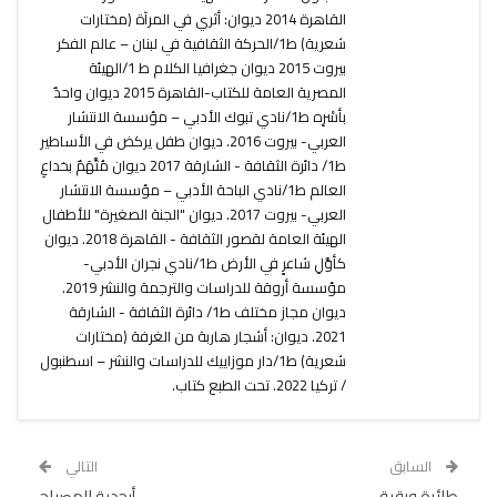
القاهرة 2014 ديوان: أثري في المرآة (مختارات
شعرية) ط1/الحركة الثقافية في لبنان – عالم الفكر
بيروت 2015 ديوان جغرافيا الكلام ط 1/الهيئة
المصرية العامة للكتاب-القاهرة 2015 ديوان واحدٌ
بأسْرِه ط1/نادي تبوك الأدبي – مؤسسة الانتشار
العربي- بيروت 2016. ديوان طفل يركض في الأساطير
ط1/ دائرة الثقافة - الشارقة 2017 ديوان مُتَّهَمٌ بخداعِ
العالم ط1/نادي الباحة الأدبي – مؤسسة الانتشار
العربي- بيروت 2017. ديوان "الجنة الصغيرة" للأطفال
الهيئة العامة لقصور الثقافة - القاهرة 2018. ديوان
كأوَّلِ شاعرٍ في الأرض ط1/نادي نجران الأدبي-
مؤسسة أروقة للدراسات والترجمة والنشر 2019.
ديوان مجاز مختلف ط1/ دائرة الثقافة - الشارقة
2021. ديوان: أشجار هاربة من الغرفة (مختارات
شعرية) ط1/دار موزاييك للدراسات والنشر – اسطنبول
/ تركيا 2022. تحت الطبع كتاب.
السابق
التالي
طائرة ورقية
أبجدية المصباح