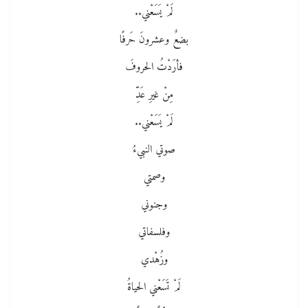
لَمْ يَسَعْني..
بضعٌ وعشرونَ حَرفًا
فأرَدْتُ الحروفَ
مِنْ غيرِ عَدِّ
لَمْ يَسَعْني..
صوتي النبيءُ
وصمتي
وجنوني
وفلسفاتي
وزُهْدي
لَمْ تَسَعْني الحياةُ