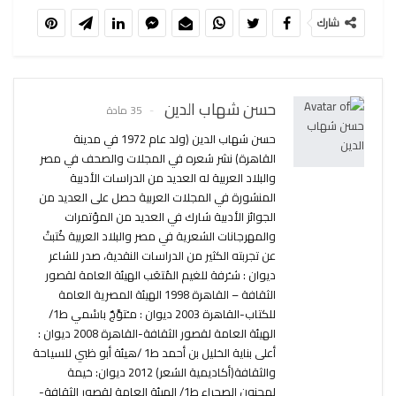
شارك
حسن شهاب الدين
35 مادة
حسن شهاب الدين (ولد عام 1972 في مدينة
القاهرة) نشر شعره في المجلات والصحف في مصر
والبلاد العربية له العديد من الدراسات الأدبية
المنشورة في المجلات العربية حصل على العديد من
الجوائز الأدبية شارك في العديد من المؤتمرات
والمهرجانات الشعرية في مصر والبلاد العربية كُتبتْ
عن تجربته الكثير من الدراسات النقدية، صدر للشاعر
ديوان : شـُرفة للغيم المُتعَب الهيئة العامة لقصور
الثقافة – القاهرة 1998 الهيئة المصرية العامة
للكتاب-القاهرة 2003 ديوان : مـُتوَّجٌ باسْمي ط1/
الهيئة العامة لقصور الثقافة-القاهرة 2008 ديوان :
أعلى بناية الخليل بن أحمد ط1 /هيئة أبو ظبي للسياحة
والثقافة(أكاديمية الشعر) 2012 ديوان: خيمة
لمجنون الصحراء ط1/ الهيئة العامة لقصور الثقافة-