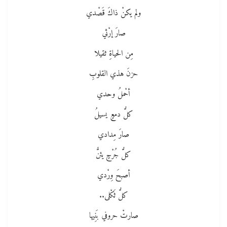
ولم يكنْ ذاكَ قَصْدي
صارَ إرْثي
مِن الحياةِ ثقيلا
حزنَ هذي القلوبِ
أحْملُ وحدي
كلُّ دمعٍ يسيلُ
صارَ مِدادي
كلُّ جُرْحٍ يئنُّ
أصبحَ وِرْدي
كلُّ ثَكْلى..
صارتْ حروفي بَنِيها