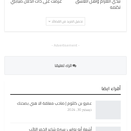
تبدي الغرام وأهل العشق
عرضت على ذات الدلال صبابتي
تكتمه
تحميل المزيد من القصائد
- Advertisement -
اترك تعليقا
أقراء ايضا
عمرو بن كلثوم | صاحب معلقة الا هبي بصحنك
ديسمبر 30, 2024
أشعار أبو نواس: سيرة شاعر الخمر التائب