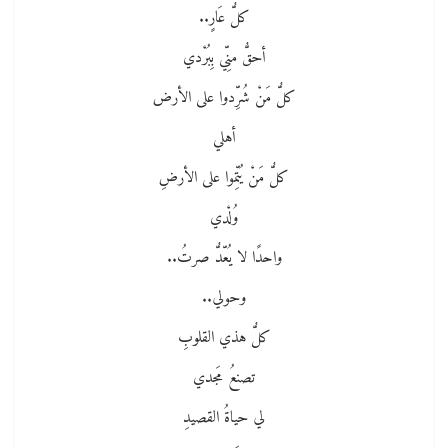
كلُّ عَارٍ..
أحقُّ منِّي بِبُرْدي
كلُّ مَنْ شُرِّدوا على الأرض
أهلي
كلُّ مَنْ يُتِّموا على الأرضِ
وُلْدي
واحدًا لا يُعّدُّ صرتُ..
وحولي..
كلُّ هذي القلوبِ
تصنعُ مَجدي
لي حياةُ القصيدِ