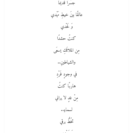
جسْرًا قديمًا
عالقًا بينَ خيطِ مَهْدي
وَ لَحْدي
كنتُ حشدًا
مِن الملائَكِ يسعَى
والشياطينِ..
في وجودٍ فَرْدِ
هاربًا كنتُ
مِنْ غدٍ لا يراني
لسماءٍ..
تخُطُّ برقي