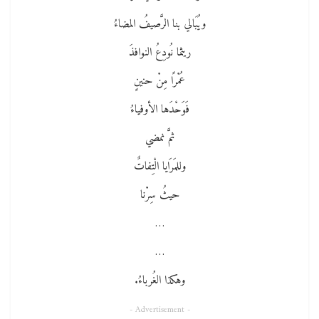
ويُبَالي بنا الرَّصيفُ المضاءُ
ريثما نُودِعُ النوافذَ
عُمْرًا مِنْ حنينٍ
فَوَحْدَها الأوفياءُ
ثمَّ نمضي
وللمَرَايا الْتِفاتٌ
حيثُ سِرْنا
…
…
وهكذا الغُرباءُ.
- Advertisement -