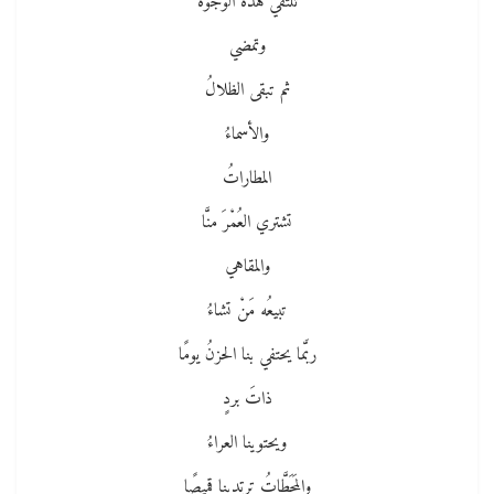
تلتقي هذه الوجوهُ
وتمضي
ثم تبقى الظلالُ
والأسماءُ
المطاراتُ
تشتري العُمْرَ منَّا
والمقاهي
تبيعُه مَنْ تشاءُ
ربَّما يحتفي بنا الحزنُ يومًا
ذاتَ بردٍ
ويحتوينا العراءُ
والمَحَطَّاتُ ترتدينا قميصًا