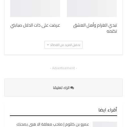
تبدي الغرام وأهل العشق
عرضت على ذات الدلال صبابتي
تكتمه
تحميل المزيد من القصائد
- Advertisement -
اترك تعليقا
أقراء ايضا
عمرو بن كلثوم | صاحب معلقة الا هبي بصحنك