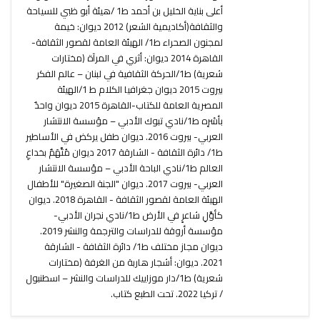
أعلى بناية الخليل بن أحمد ط1 /هيئة أبو ظبي للسياحة
والثقافة(أكاديمية الشعر) 2012 ديوان: خيمة
لمجنون الصحراء ط1/ الهيئة العامة لقصور الثقافة-
القاهرة 2014 ديوان: أثري في المرآة (مختارات
شعرية) ط1/الحركة الثقافية في لبنان – عالم الفكر
بيروت 2015 ديوان جغرافيا الكلام ط 1/الهيئة
المصرية العامة للكتاب-القاهرة 2015 ديوان واحدٌ
بأسْرِه ط1/نادي تبوك الأدبي – مؤسسة الانتشار
العربي- بيروت 2016. ديوان طفل يركض في الأساطير
ط1/ دائرة الثقافة - الشارقة 2017 ديوان مُتَّهَمٌ بخداعِ
العالم ط1/نادي الباحة الأدبي – مؤسسة الانتشار
العربي- بيروت 2017. ديوان "الجنة الصغيرة" للأطفال
الهيئة العامة لقصور الثقافة - القاهرة 2018. ديوان
كأوَّلِ شاعرٍ في الأرض ط1/نادي نجران الأدبي-
مؤسسة أروقة للدراسات والترجمة والنشر 2019.
ديوان مجاز مختلف ط1/ دائرة الثقافة - الشارقة
2021. ديوان: أشجار هاربة من الغرفة (مختارات
شعرية) ط1/دار موزاييك للدراسات والنشر – اسطنبول
/ تركيا 2022. تحت الطبع كتاب.