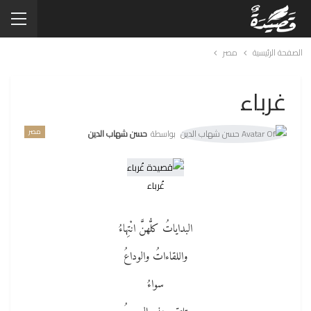
الصفحة الرئيسية
مصر
غرباء
مصر
بواسطة
حسن شهاب الدين
غُرباء
البداياتُ كلُّهنَّ انْتِهاءُ
واللقاءاتُ والوداعُ
سواءُ