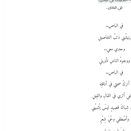
في الباص..
في الباصِ..
ينهشُني ذئبُ التفاصيلِ
وحدي معي..
ووجوهُ الناسِ تأويلي
في الباصِ..
أتركُ صمتي في أناقتِه
في أثري في القالِ والقِيلِ
شِباكَ قصيدٍ ليسَ يُشبهُني
وأصْطفي وحْيَ شِعْرٍ