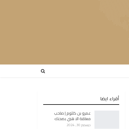
أقراء ايضا
عمرو بن كلثوم | صاحب
معلقة الا هبي بصحنك
ديسمبر 30, 2024