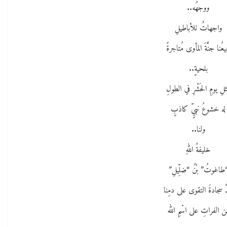
ووجهُه..
واجهاتٌ للأباطيلِ
يعُنا جنَّةَ المأوى مُتاجرةً
بلحيةٍ..
لِ يومِ الحَشْرِ في الطولِ
له خشوعُ نبيٍّ كاذبٍ
ولنا..
خليفةُ اللهِ
طاغوتُ” بْنُ “ضلِّيلِ”
ُّ سجادةَ التقوى على دمِنا
ن الفراتِ على اسْمِ الله