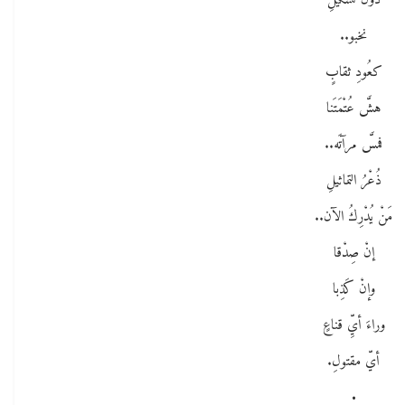
دونَ تشكيلِ
نخبو..
كعُودِ ثقابٍ
هشَّ عُتْمَتَنا
فمسَّ مرآتَه..
ذُعْرُ التماثيلِ
مَنْ يُدْرِكُ الآن..
إنْ صِدْقا
وإنْ كَذِبا
وراءَ أيِّ قناعٍ
أيّ مقتولِ.
•