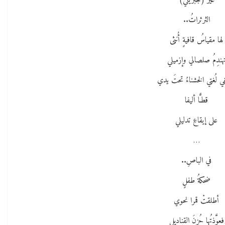
غيرَ (جبريلي)
الثرثراتُ..
لها مقياسُ قافيةٍ أُنثى
هندِمُ صلصالي وإزميلي
ي لُغتي الخشناءُ تحتَ يدي
قطـًّا أليفا
على إيقاعِ تدليلي
…
في الباصِ..
ضحكةُ طفلٍ
أطلقتْ قمرا نحوي
فعوَّذتُها حُزنَ القناديلِ