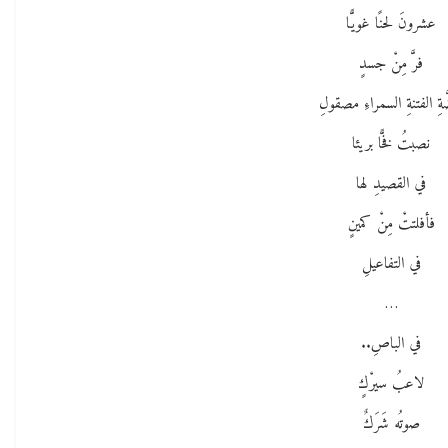
عشرونَ لحنًا غويًّا
فرَّ مِنْ جسدٍ
َةِ الفتنةِ السمراءِ مصقولِ
نصبتُ فخًّا بريئا
في القصيدِ لها
فأفلتتْ مِنْ كمينٍ
في التفاعيلِ
…
في الباصِ..
لاعبُ سيرْكٍ
صوتُه شَرَكٌ