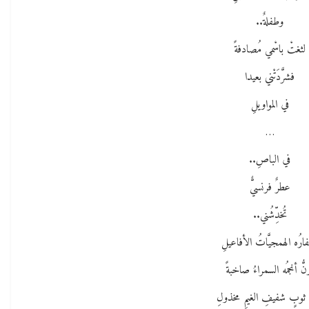
وطفلةٌ..
لثغتْ باسْمي مُصادفةً
فشرَّدَتْني بعيدا
في المواويلِ
…
في الباصِ..
عطرٌ فرنسيٌّ
تُخدِّشُني..
ارُه الهمجيَّاتُ الأفاعيلِ
نُّ أنجمُه السمراءُ صاخبةً
 ثوبٍ شفيفِ الغيمِ مخذولِ