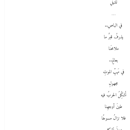
للنيلِ
…
في الباصِ..
يذرفُ قبرٌ ما
ملامحَنا
بعالمٍ..
في مَهبِّ الموتِ
مجهولِ
تُشكِّلُ الحربُ فيه
طينَ أوجهِنا
فلا نزالُ مسوخًا