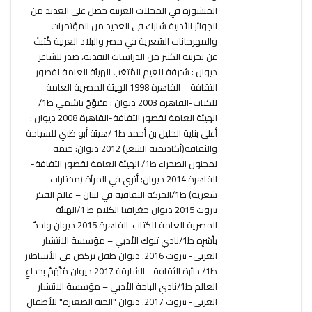
المنشورة في المجلات العربية حصل على العديد من
الجوائز الأدبية شارك في العديد من المؤتمرات
والمهرجانات الشعرية في مصر والبلاد العربية كُتبتْ
عن تجربته الكثير من الدراسات النقدية، صدر للشاعر
ديوان : شـُرفة للغيم المُتعَب الهيئة العامة لقصور
الثقافة – القاهرة 1998 الهيئة المصرية العامة
للكتاب-القاهرة 2003 ديوان : مـُتوَّجٌ باسْمي ط1/
الهيئة العامة لقصور الثقافة-القاهرة 2008 ديوان :
أعلى بناية الخليل بن أحمد ط1 /هيئة أبو ظبي للسياحة
والثقافة(أكاديمية الشعر) 2012 ديوان: خيمة
لمجنون الصحراء ط1/ الهيئة العامة لقصور الثقافة-
القاهرة 2014 ديوان: أثري في المرآة (مختارات
شعرية) ط1/الحركة الثقافية في لبنان – عالم الفكر
بيروت 2015 ديوان جغرافيا الكلام ط 1/الهيئة
المصرية العامة للكتاب-القاهرة 2015 ديوان واحدٌ
بأسْرِه ط1/نادي تبوك الأدبي – مؤسسة الانتشار
العربي- بيروت 2016. ديوان طفل يركض في الأساطير
ط1/ دائرة الثقافة - الشارقة 2017 ديوان مُتَّهَمٌ بخداعِ
العالم ط1/نادي الباحة الأدبي – مؤسسة الانتشار
العربي- بيروت 2017. ديوان "الجنة الصغيرة" للأطفال