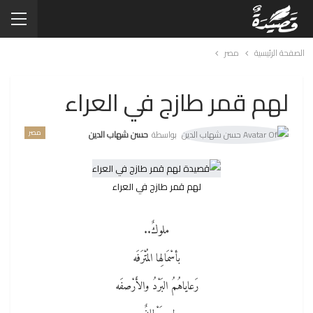
الصفحة الرئيسية
مصر
لهم قمر طازج في العراء
مصر
بواسطة
حسن شهاب الدين
لهم قمر طازج في العراء
ملوكٌ..
بأسْمَالِها المُتْرَفَه
رَعاياهُمُ البَرْدُ والأَرْصفَه