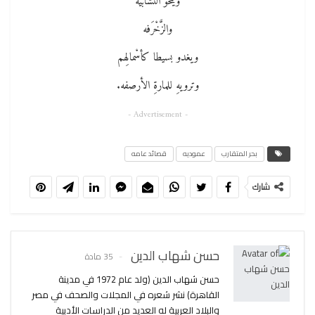
ويمحو التشابيهَ
والزَّخْرَفه
ويغدو بسيطا كأسْمالِهم
وترويهِ للمارةِ الأرصفه.
- Advertisement -
بحر المتقارب
عموديه
قصائد عامه
شارك
حسن شهاب الدين
35 مادة
حسن شهاب الدين (ولد عام 1972 في مدينة
القاهرة) نشر شعره في المجلات والصحف في مصر
والبلاد العربية له العديد من الدراسات الأدبية