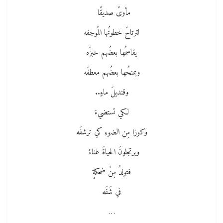
مأوىً صديقًا
لترتاحَ خطوتُها المُوجفه
يقاسمُها بعضُهم خبزَه
ويمنحُها بعضُهم معطفَه
وقنديلَ ماءٍ..
لكي تستضيءَ
وكوزا مِن الضوءِ كي ترشفَه
ويرتجلونَ الحياةَ غناءً
فتولدُ مِنْ ضحكةٍ
في شَفَه
…