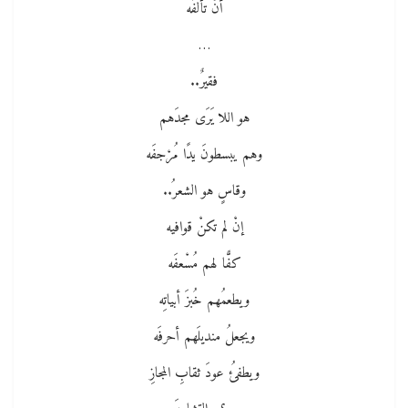
أنْ تألفَه
…
فقيرٌ..
هو اللا يَرَى مجدَهم
وهم يبسطونَ يدًا مُرْجفَه
وقاسٍ هو الشعرُ..
إنْ لم تكنْ قوافيه
كفًّا لهم مُسْعفَه
ويطعمُهم خُبزَ أبياتِه
ويجعلُ منديلَهم أحرفَه
ويطفئُ عودَ ثقابِ المجازِ