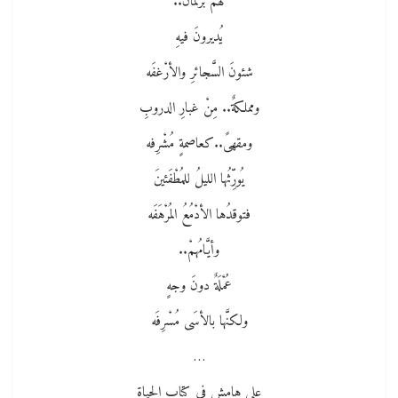
لهم بَرْلمانٌ..
يُديرونَ فيهِ
شئونَ السَّجائرِ والأرْغفَه
ومملكةٌ.. مِنْ غبارِ الدروبِ
ومقهىً..كعاصمةٍ مُشْرِفه
يُورِّثُها الليلُ للمُطْفَئينَ
فتوقدُها الأدْمُعُ المُرْهَفَه
وأيَّامُهمْ..
عُمْلَةٌ دونَ وجهٍ
ولكنَّها بالأسَى مُسْرِفَه
…
على هامشٍ في كتابِ الحياةِ