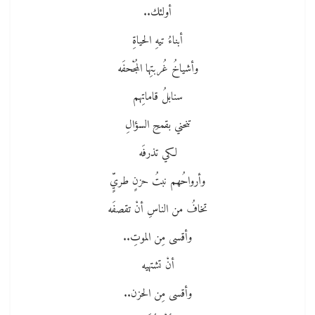
أولئك..
أبناءُ تيهِ الحياةِ
وأشياخُ غُربتِها المُجْحفَه
سنابلُ قاماتِهم
تنحني بقمحِ السؤالِ
لكي تذرفَه
وأرواحُهم نبتُ حزنٍ طريٍّ
تخافُ من الناسِ أنْ تقصفَه
وأقسى مِن الموتِ..
أنْ تشتهيه
وأقسى مِن الحزن..