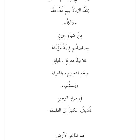
يخطُّ الزمانُ بهم مُصْحفَه
ملائكةٌ..
مِنْ ضياءٍ حزينٍ
وصلصالُهم فِضَّةٌ مُؤْسْفه
تلاميذُ معرفةٍ بالحياةِ
برغمِ التجاربِ والمعرفه
وبسمتُهم..
في مرايا الوجوهِ
تُضيفُ الكثيرَ إلى الفلسفه
…
هم المانحو الأرض