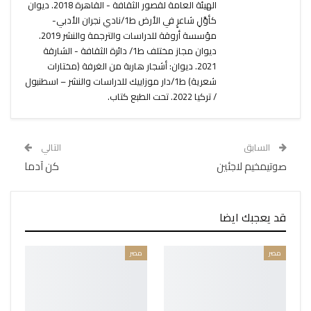
الهيئة العامة لقصور الثقافة - القاهرة 2018. ديوان
كأوَّلِ شاعرٍ في الأرض ط1/نادي نجران الأدبي-
مؤسسة أروقة للدراسات والترجمة والنشر 2019.
ديوان مجاز مختلف ط1/ دائرة الثقافة - الشارقة
2021. ديوان: أشجار هاربة من الغرفة (مختارات
شعرية) ط1/دار موزاييك للدراسات والنشر – اسطنبول
/ تركيا 2022. تحت الطبع كتاب.
السابق
التالي
صوتيمخيم لاجئين
كن آدما
قد يعجبك ايضا
مصر
مصر