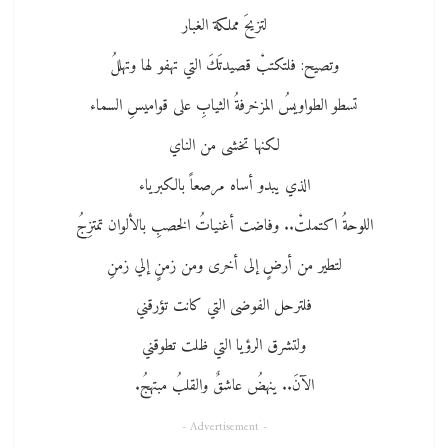
لتزيحَ مملكة الغبار
وتصيح: فلتكتبْ قصيدتَكَ التي تهفو لها وتهللُ
تسطو الطواويسُ المزخرفةُ الثيابِ على قواميسِ السماء
لكنها تخشى من الناي
الذي يبدو أساه مرصعاً بالكبرياء
اللوحةُ اكتملتْ.. وفاضت أغنياتُ الخصبِ بالألوان تمتزِجُ
لتطير من أرضٍ إلى أخرى ومن زمنٍ إلي زمنِ
فلترحل الفوضى التي كانت تؤرقني
ولتشرق الرؤيا التي ظلت تطوقني
الآنَ.. ينهضُ عاشقٌ والقلبُ مبتهجُ.
- Advertisement -