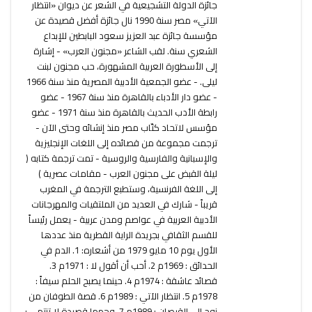
جائزة الدولة التشجيعية في الشعر عن ديوان «انتظار
الآتي» مصر سنة 1990 نال جائزة أفضل قصيدة عن
مؤسسة جائزة عبد العزيز سعود البابطين للإبداع
الشعري سنة. لقب الشاعر «مجنون العرب» - إشارة
إلى الأسطورة العربية المشهورة، حب مجنون لبنت
ليلى. - عضو الجمعية الأدبية المصرية منذ سنة 1966
- عضو دار الأدباء بالقاهرة منذ سنة 1967 - عضو
رابطة الأدب الحديث بالقاهرة منذ سنة 1971 - عضو
مؤسس لاتحاد كتّاب مصر منذ إنشائه وحتى الآن -
ترجمت مجموعة من قصائده إلى اللغات الإنجليزية
والإسبانية والفارسية والروسية - تمت ترجمة كتابه (
ليلة القبض على مجنون العرب - مقامات عصرية )
إلى اللغة الفرنسية، وستطبع الترجمة في المغرب
قريباً - شارك في العديد من الملتقيات والمهرجانات
الأدبية العربية في عواصم ومدن عربية - يعمل رئيساً
للقسم الثقافي بجريدة الراية القطرية منذ عددها
الأول يوم 10 مايو 1979 من أشعاره: 1. الدم في
الحدائق : 1969م 2. أحب أن أقول لا : 1971م 3.
قصائد عاشقة : 1974م 4. حينما يصبح الحلم سيفاً :
1978م 5. انتظار الآتي : 1989م 6. قصة الطوفان من
نوح إلى القرصان : 1989م 7. وجهها قصيدة لا تنتهي :