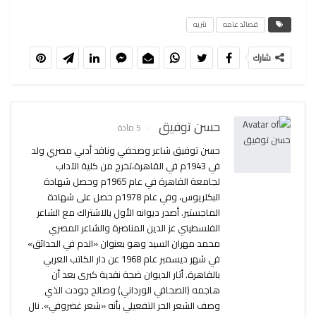
قصائد عامه
نثريه
شارك
حسن توفيق
5 مادة
حسن توفيق شاعر وصحفي وناقد أدبي مصري ولد
في 1943م في القاهرة،تخرج من كلية الآداب
لجامعة القاهرة في عام 1965م وحصل شهادة
البكلريوس، وفي عام 1978م حصل على شهادة
الماجستير. أصدر ديوانه الأول بالاشتراك مع الشاعر
الفلسطيني عز الدين المناصرة والشاعر المصري
محمد مهران السيد وهو بعنوان «الدم في الحدائق»
في شهر ديسمبر عام 1968 عن دار الكاتب العربي
بالقاهرة. أثار الديوان ضجة نقدية كبرى بعد أن
هاجمه (الصحافي الورداني) وصالح جودت الذي
وصف الشعر الحر التفعيلي بأنه «شعر غضروفي». نال