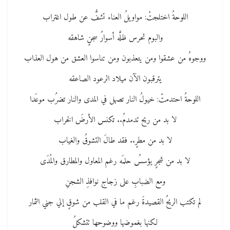
اللوحةُ اختلجتْ: مواويلُ العناء تشفُّ عن طول اغتراب
والبوم تحرس ظلَّه أسوارُ سجنٍ شاهقه
ووجوهُ من عشقوا ومن يتعذبون ومن تناسوا العشق من هول العذاب
يترقبون الآن ميلاد الرعود الصاعقه
اللوحةُ احتدمتْ: خيولُ النار تصهل في المدى والنار تضرُب موعَدا
لا بد من ريح تدمدمُ.. تكنس الأرضَ الخراب
لا بد من مطرٍ.. فقد طالَ التشوقُ والغياب
لا بد من شجرٍ يؤسسُ حلمَه رغم المعاول والمطارق والمُدَى
ومع الضبابِ على زجاج نوافذِ الشجنِ
لم تكتب الريحُ القصيدةَ رغم ما في القلب من شوقٍ إلي جني الثمار
لكنها بغموضها ووضوحها تتشكلُ