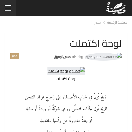
الصفحة الرئيسية
مصر
لوحة اكتملت
مصر
بواسطة
حسن توفيق
لوحة اكتملت
الريحُ تُولدُ في غيابِ الأصدقاءِ على زجاجِ نوافذ الشجن
الريح تُولد فجأة.. فتمسُّ روحي شوكةٌ أو وردةٌ أو سنبله
أو جثةٌ مفصولةٌ عن رأسها بالمقصله