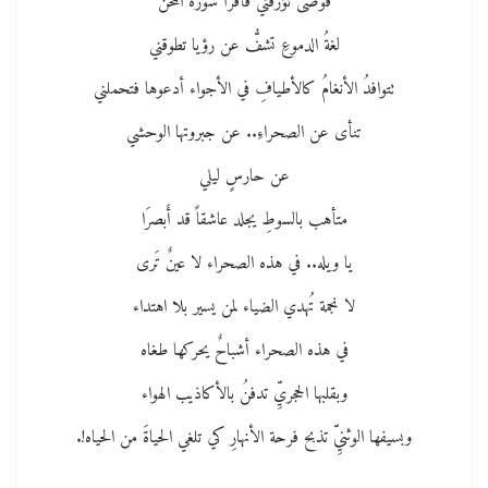
فوضى تؤرقني فأقرأ سورة المحن
لغةُ الدموعِ تشفُّ عن رؤيا تطوقني
تتوافدُ الأنغامُ كالأطيافِ في الأجواء أدعوها فتحملني
تنأى عن الصحراءِ.. عن جبروتها الوحشي
عن حارسٍ ليلي
متأهب بالسوطِ يجلد عاشقاً قد أَبصرَا
يا ويله.. في هذه الصحراء لا عينٌ تَرى
لا نجمة تُهدي الضياء لمن يسير بلا اهتداء
في هذه الصحراء أشباحٌ يحركها طغاه
وبقلبها الحجريِّ تدفنُ بالأكاذيب الهواء
وبسيفها الوثنيِّ تذبح فرحة الأنهارِ كي تلغي الحياةَ من الحياه!.