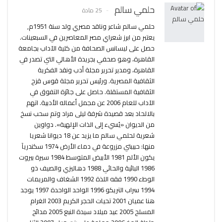
حلمي سالم
25 مادة
حلمي سالم شاعر وناقد مصري ولد سنة 1951م,
يعتبر من ابرز شعراي مصر المعاصرين في السبعينات.
حصل على ليسانس الصحافة من كلية الآداب بجامعة
القاهرة، وهو صحفي بجريدة الأهالي التي تصدر في
القاهرة، ومدير تحرير مجلة أدب ونقد الفكرية
الثقافية المصرية. ورئيس تحرير مجلة قوس قزح
الثقافية المستقلة. حاصل على جائزة التفوق في
الآداب للعام 2006 عن مجمل أعماله الأدبية. اتهم
بالالحاد بعد قصيدة شرفة ليلى مراد وتم سحب نسخ
من الديوان «يُسيء إلى الذات الإلهية». دواوين
شعرية لحلمي سالم ما يزيد عن 18 ديوانا شعريا
منها: حبيبتي مزروعة في دماء الأرض 1974 سكندريآ
يكون الألم 1981 الأبيض المتوسط 1984 سيرة بيروت
1986 البائية والحائي 1988 دهاليزي والصيف ذو
الوطء 1990 فقه اللذة 1992 الشغاف والمريمات
1994 سراب التريكو 1996 الواحد الواحدة 1997 يوجد
هنا عميان 2001 تحيات الحجر الكريم 2003 الغرام
المسلح 2005 عيد ميلاد سيدة النبع 2005 مدائح