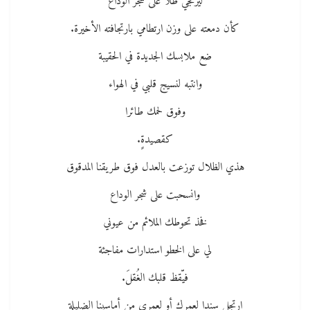
ليرتجي ظلا على شجر الوداع
كأن دمعته على وزن ارتطامي بارتجافته الأخيرة.
ضع ملابسك الجديدة في الحقيبة
وانتبه لنسيج قلبي في الهواء
وفوق لحمك طائرا
كقصيدةٍ.
هذي الظلال توزعت بالعدل فوق طريقنا المدقوق
وانسحبت على شجر الوداع
فخذ تحوطك الملائم من عيوني
لي على الخطو استدارات مفاجئة
فيّقظ قلبك الغُقلَ.
ارتجل سندا لعمرك أو لعمري من أماسينا الضليلة