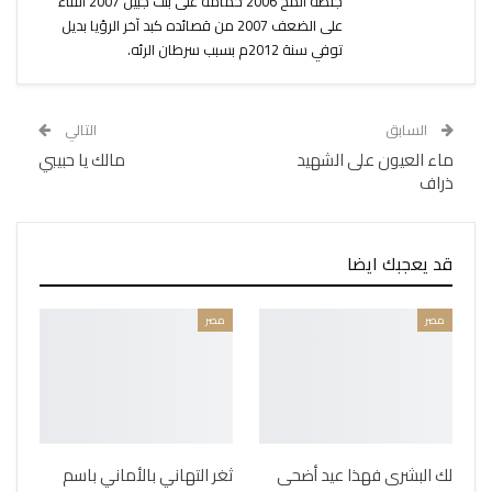
جلطة المخ 2006 حمامة على بنت جبيل 2007 الثناء
على الضعف 2007 من قصائده كبد آخر الرؤيا بديل
توفي سنة 2012م بسبب سرطان الرئه.
السابق
التالي
ماء العيون على الشهيد
مالك يا حبيبي
ذراف
قد يعجبك ايضا
مصر
مصر
لك البشرى فهذا عيد أضحى
ثغر التهاني بالأماني باسم