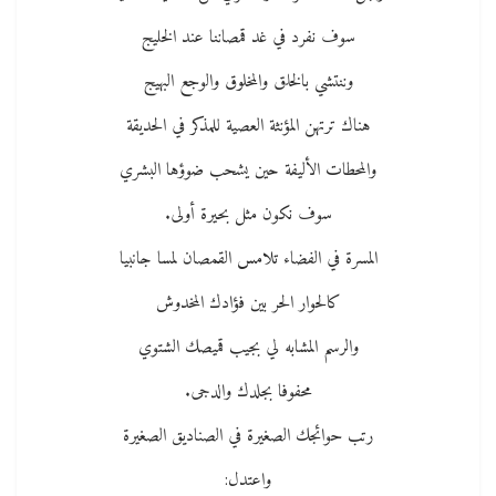
سوف نفرد في غد قمصاننا عند الخليج
وننتشي بالخلق والمخلوق والوجع البهيج
هناك ترتهن المؤنثة العصية للمذكر في الحديقة
والمحطات الأليفة حين يشحب ضوؤها البشري
سوف نكون مثل بحيرة أولى.
المسرة في الفضاء تلامس القمصان لمسا جانبيا
كالحوار الحر بين فؤادك المخدوش
والرسم المشابه لي بجيب قميصك الشتوي
محفوفا بجلدك والدجى.
رتب حوائجك الصغيرة في الصناديق الصغيرة
واعتدل: