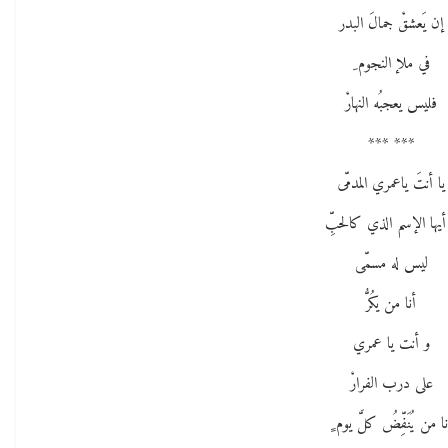
إن يَعشقْ جمالَ البدر
في ملإ النجوم ِ
فليس يعجبُه النهارْ
*** ***
يا أنتَ ياعمري المدمّى
 أيها الإسم الذي كالحبِّ
ليس له مسمّى
أنا من يكُرُّ
و أنت يا عمري
على درب الفرارْ
نا من يُنَفِّضُ كلَّ يوم ٍ