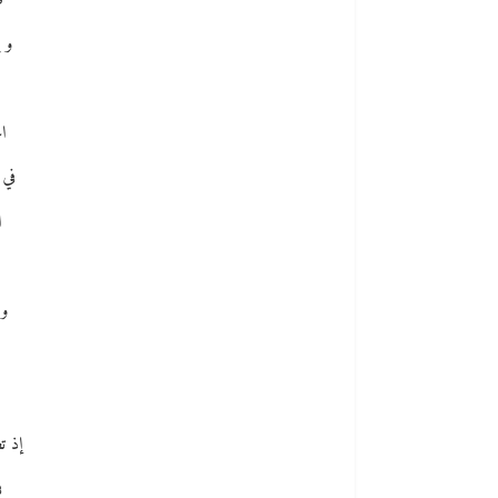
ف
و 
ا
في 
ا
و 
إذ ت
ف