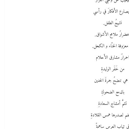
يغيب عن وعيي القرارْ
يصارع الأفكارَ في رأسي
نشيجُ الطفل ِ
خضرارُ ملامح الأشواق ِ
معزوفة الحنّاء و الكحل ِ
حمرارُ مشارق الأحلام
من خَفَر الوليدةِ
هي تنضحُ جمرةَ الخدين
بالدمع الضحوكِ
تشمُّ أمشاج السعادةِ
ضم لصدرها همس القلادةِ
ي ثياب العرس ساهمةً