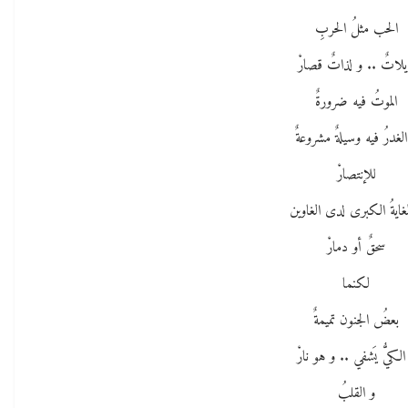
الحب مثلُ الحربِ
لاتٌ .. و لذاتٌ قصارْ
الموتُ فيه ضرورةٌ
لغدرُ فيه وسيلةٌ مشروعةٌ
للإنتصارْ
غايةُ الكبرى لدى الغاوين
سحقٌ أو دمارْ
لكنما
بعضُ الجنون تميمةٌ
الكيُّ يَشفي .. و هو نارْ
و القلبُ