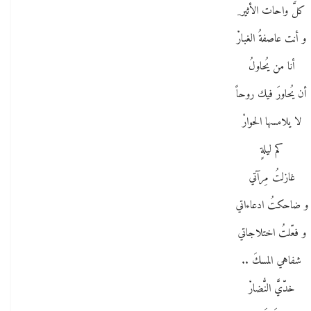
كلَّ واحات الأثير ِ
و أنت عاصفةُ الغبارْ
أنا من يُحاولُ
أن يُحاورَ فيك روحاً
لا يلامسها الحوارْ
كم ليلةٍ
غازلتُ مِرآتي
و ضاحكتُ ادعاءاتي
و فعّلتُ اختلاجاتي
شفاهي المسكَ ..
خدّيَّ النُّضارْ