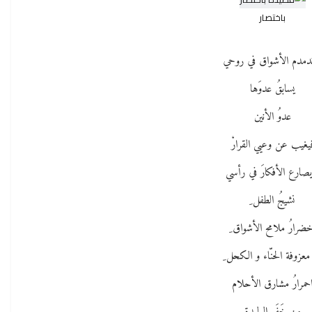
باختصار
دمدم الأشواق في روحي
يسابقُ عدوَها
عدوُ الأنين
يغيب عن وعيي القرارْ
يصارع الأفكارَ في رأسي
نشيجُ الطفل ِ
خضرارُ ملامح الأشواق ِ
معزوفة الحنّاء و الكحل ِ
حمرارُ مشارق الأحلام