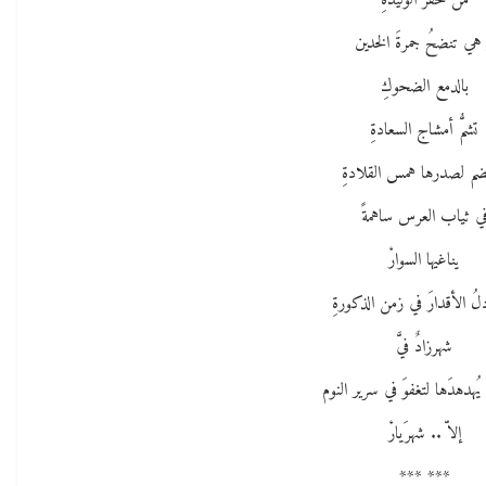
من خَفَر الوليدةِ
هي تنضحُ جمرةَ الخدين
بالدمع الضحوكِ
تشمُّ أمشاج السعادةِ
ضم لصدرها همس القلادةِ
ي ثياب العرس ساهمةً
يناغيها السوارْ
لُ الأقدارَ في زمن الذكورةِ
شهرزادٌ فيَّ
يُهدهدَها لتغفوَ في سرير النوم
إلاّ .. شهرَيارْ
*** ***