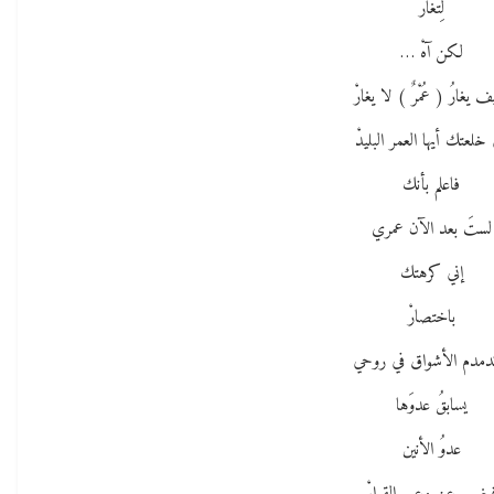
لِتَغارَ
لكن آهْ …
 يغارُ ( عُمْرٌ ) لا يغارْ
 خلعتك أيها العمر البليدْ
فاعلم بأنك
لستَ بعد الآن عمري
إني كرهتك
باختصارْ
دمدم الأشواق في روحي
يسابقُ عدوَها
عدوُ الأنين