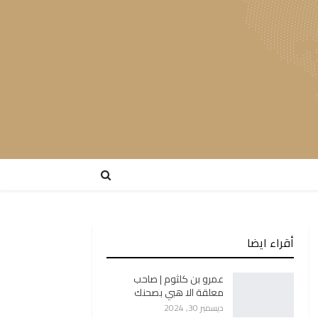
أقراء ايضا
عمرو بن كلثوم | صاحب
معلقة الا هبي بصحنك
ديسمبر 30, 2024