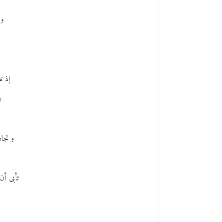
و 
إذ ت
ف
و تجاد
تأبى أن 