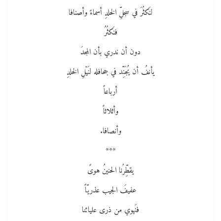
لنَكثُرَ في سجلِّ الخلدِ أسماءً وأصنافا
فنَكثُرُ
دون أن ندري بأن المجدَ
يأنفُ أن يُجَنِّد في جحافله لنَيْلِ الخلدِ
أرباعاً
وأثلاثاً
وأنصافا.
***
يقطِّرُنا الحنينُ هوىً
عفيفَ الجيب عذريّاً
فنَهوي من ذرى عليائنا