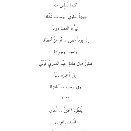
كيما نُدنِّسَ منه
وجهاً ضاويَ اللمحاتِ شَفّافا
نهزُّ له العصا دوماً
إذا يوماً عصى .. أو هزَّ أعطافا
وتُعجبنا رجولتُنا
فنغرزُ فوق هامةِ حبِّنا العذريِّ قَرْنَيْنِ
وفي أعجازهِ ذنَباً
وفي رجليه .. أظلافا
** *
يُقطِّرنا الحنينُ .. سُدى
فنُسدي للورى