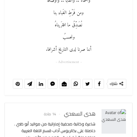
وأسماءً .. وألقاباً .. وأوصافا
ومن فَرْطِ الغَباءِ بنا
نُصَدِّقُ ما افترَيناهُ
ونحسبُ
أننا صرنا لدى التاريخ أشرافا.
- Advertisement -
شارك
هدى السعدي
14 مادة
شاعرة وكاتبة صحفية إماراتية من مواليد أبو ظبي .
حاصلة على بكالريوس أداب قسم اللغة العربية