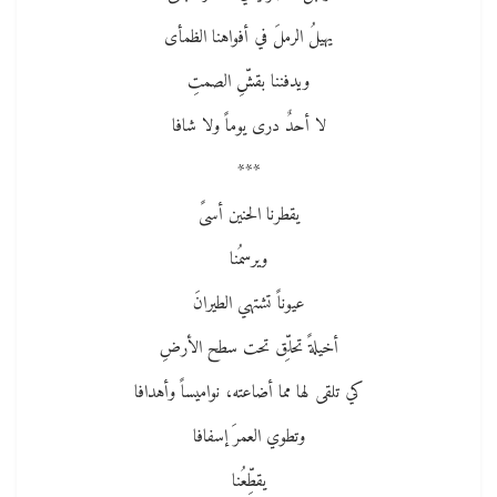
يهيلُ الرملَ في أفواهنا الظمأى
ويدفننا بقشِّ الصمتِ
لا أحدٌ درى يوماً ولا شافا
***
يقطرنا الحنين أسىً
ويرسمُنا
عيوناً تشتهي الطيرانَ
أخيلةً تحلِّق تحت سطح الأرضِ
كي تلقى لها مما أضاعته، نواميساً وأهدافا
وتطوي العمرَ إسفافا
يقطِّعُنا