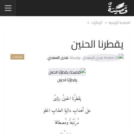
الصفحة الرئيسية
الإمارات
يقطرنا الحنين
الإمارات
بواسطة
هدى السعدي
يقطرُنا الحنين
يقطرُنا الحنينُ رؤىً
على أهدابِ داليةِ العذابِ الحلو
مُرتَبَعاً ومُصطافا