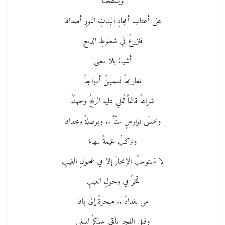
ويسفحُنا
على أعتاب أمجادِ البناتِ النورِ أصدافا
فنزرعُ في شطوطِ الدمعِ
أشياءً بلا معنى
تعاريجاً نسميهنّ أمواجاً
شراعاً قائماً تُملي عليه الريحُ وجهتَهُ
وخمسَ نوارسٍ ستّاً .. وبوصلةً ومجدافا
ونركبُ غيمةً بلهاءَ
لا تستوعبُ الإبحارَ إلا في ضحولِ الغيبِ
تمخرُ في وحولِ العيبِ
من بغدادَ .. مبحرةً إلى يافا
وقبل الفجر يأتي عسكرُ المبغى