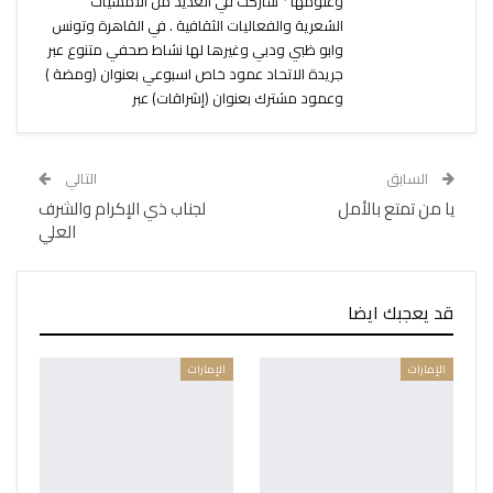
وعلومها * شاركت في العديد من الأمسيات
الشعرية والفعاليات الثقافية . في القاهرة وتونس
وابو ظبي ودبي وغيرها لها نشاط صحفي متنوع عبر
جريدة الاتحاد عمود خاص اسبوعي بعنوان (ومضة )
وعمود مشترك بعنوان (إشراقات) عبر
السابق
التالي
يا من تمتع بالأمل
لجناب ذي الإكرام والشرف
العلي
قد يعجبك ايضا
الإمارات
الإمارات