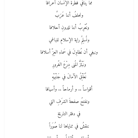
مما يُنافي فطرةَ الإنسان أعرافا
ونحلفُ أننا عَرَبٌ
ونُعْرِبُ أننا للدونِ أحلافا
ونُسلِمُ راية الإسلامِ للباغي
ونبغي أن نُطاوِلَ في سَماءِ العِزِّ أسلافا
ونَبْتَزُّ المُنى دِرْعَ الغُرورِ
نُعَلِّقُ الآمالَ في جَنْبَيْهِ
أقواساً .. و أرماحاً .. وأسيافا
ونفتحُ صفحةَ الشرَفِ التي
في دفتر التاريخ
ننقشُ في ثناياها لنا صُوَراً