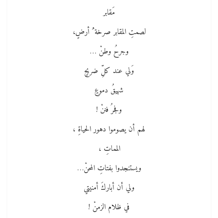
مَقابر
لصمتِ المقابر صرخة ُ أرضٍ،
وجرحُ وطنْ …
وَلي عند كلِّ ضريحٍ
شهيقُ دموعٍ
وفجرُ فننْ !
لهم أن يصوموا دهور الحياةِ ،
المماتِ ،
ويستنجدوا بفتاتِ المحنْ…
ولي أن أباركَ أمنيتي
في ظلام الزمنْ !