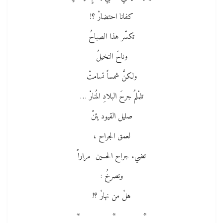
كفانا احتضارْ ؟!
تكسّر هذا الصباحُ
وناحَ النخيلُ
ولكنَّ شمساً تسامتْ
تلمْلمُ جرحَ البلادِ المُنارْ …
صليل القيود يئنّ
لعمق الجراح ،
تضيء جراح الحسين مراراًً
وتصرخُ :
هلْ من نهارْ ؟!
* * *