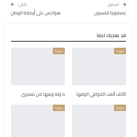
السابق
التالي
عصفورة قاسيون
هواجس على أرصفة الوطن
قد يعجبك ايضا
سوريا
سوريا
الألف ألفت القوافي الوفها
يا ونة ونيتها من ضميري
سوريا
سوريا