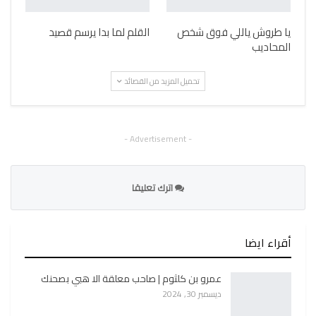
يا طروش ياللي فوق شخص
القلم لما بدا يرسم قصيد
المحاديب
تحميل المزيد من القصائد
- Advertisement -
اترك تعليقا
أقراء ايضا
عمرو بن كلثوم | صاحب معلقة الا هبي بصحنك
ديسمبر 30, 2024