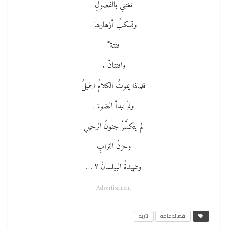
تغتني بالفصولِ
وتسكبُ أزهارها ,
فتنة ً
وافتتانْ .
فلماذا يموتُ الكلامُ الجميلُ
ولمْ نبدأ الضوءَ ,
لم يتكسَّرْ جنونُ الرحيلِ
وحزنُ الترابِ
وتنهيدةُ البيلسانْ ؟ …
- Advertisement -
قصائد عامه
نثريه