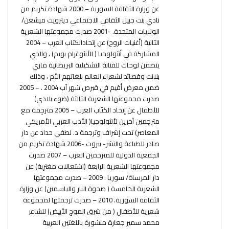
عن وزارة الثقافة السورية – 2000 شهادة تكريم من
نادي بنت جبيل الثقافي الاجتماعي ديترويت ميشغن/
الولايات المتحدة. -2001 صدرت مجموعتها الشعرية
الثانية (أغنيات الروح) عن إتحادالكتاب العرب – 2004
المشاركة في أنثولوجيا ( الأنثوغرام بويم) ، والذي
يتضمن لوحات للفنانة التشكيلية البريطانية ماري
بلانت وقصائد لشعراء العالم بلغاتهم الأم ، وذلك
ضمن معرض أقيم في قبرص شهر آب 2004 . – 2005
صدرت مجموعتها الشعرية الثالثة (ضوء بلادي)
للأطفال عن إتحاد الكتّاب العرب – 2005 مترجِمة مع
مترجمين آخرين لأنثولوجيا( الأدب العربي الأمريكي
المعاصر) تحت إشراف وترجمة د. لطفي حداد عن دار
صادر للطباعة والنشر- بيروت -2006 شهادة تكريم من
الجمعية الدولية للمترجمين العرب – 2007 صدرت
مجموعتها الشعرية الرابعة (اشتعالات مغترِبة) عن
دار المرساة/ سوريا . 2009 – صدرت مجموعتها
الشعرية الخامسة ( صحوة النار والياسمين) عن وزارة
الثقافة السورية. 2010 – صدرت ترجمتها لمجموعة
شعرية للأطفال ( من شرق الموج الأبيض) للشاعر
محمد سمير جعارة منشورة باللغتين العربية