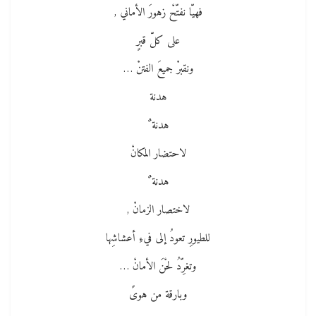
فهيّا نفتّحْ زهورَ الأماني ,
على كلّ قبرٍ
ونقبرْ جميعَ الفتنْ …
هدنة
هدنة ٌ
لاحتضار المكانْ
هدنة ٌ
لاختصار الزمانْ ,
للطيورِ تعودُ إلى فيءِ أعشاشِها
وتغرِّدُ لحْنَ الأمانْ …
وبارقة من هوىً