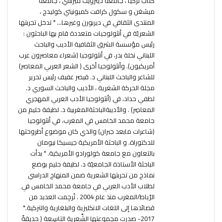
كتّاب تركيا ، جامعة ديترويت ميرسي ، جامعة
ميشغن و سكول كرافت كميونيتي كوليدج ،
المنتدى الثقافي في ديربورن وغيرها… * تدخل تجربتها
الشعريّة في أنثولوجيات متعددة قام بها الباحثون :
رئيس مؤسسة الشرق الثقافية الأديب والباحث
اللبناني نخلة بدر، في أنثولوجيا (شعراء معاصرون عرب
أمريكيون). وأنثولوجيا أخرى ( الشعر العربي المعاصر)
للشاعر والباحث اللبناني د. قيصر عفيف رئيس تحرير
مجلة الحركة الشعرية ، الأديب والباحث السوري د.
لطفي حداد، في (أنثولوجيا الأدب العربي المهجري
المعاصِر) . والأديبةالباحثةالمغربية د. لطيفة حليم من
جامعة محمد الخامس في المغرب، في أنثولوجيا
(شاعرات مابعد جبران) والذي كان موضوع أطروحتها
للدكتوراة. و الباحثة الأمريكية جيسيكا نيومان
بالتعاون مع جامعة كولورادو الأمريكية. * بدأت
الباحثة الأستاذة الجامعيّة د. لطيفة حليم بوضع
نماذج من تجربتها الشعرية ضمن المنهاج الدراسي
لطلاب الأدب العربي في جامعة محمد الخامس في
الرّياط/المغرب منذ عام 2004 . تُرجِمت العديد من
قصائدها إلى اللغات الانكليزية والبلغارية والتركية.*
2017- صدرت مجموعتها الشِّعرية التاسِعة ( حديقةٌ