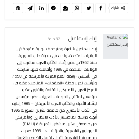
شارك
إباء إسماعيل
32 مادة
إباء اسماعيل شاعرة ومترجمة سورية مقيمة في
الولايات المتحدة، ولدت في مدينة حلب السورية،
سنة 1962م, عضو إتِّحاد الكتّاب العرب سافرت إلى
الولايات المتحدة في 1986 وأقامت فيها، شاركت
في تأسيس «رابطة القلم العربية الأمريكية في 1998،
وترأست تحرير مجلة «الصفحات». المناصب: عضو في
المركز العربي الأمريكي للثقافة والفنون عضو
مؤسس لملتقى المبدعات العربيات عضو مؤسس
لإتّحاد الأدباء والكتّاب العرب الأمريكان – 1985 إجازة
في الأدب الأنكليزي من جامعة تشرين السورية 1995
أنهت دراسة الماجستير بالأدب الانكليزي والأمريكي
من جامعة إيسترن ميشغن الأمريكية (E.M.U)
الدوواوين الشعرية والمؤلفات: – 1999 صدرت
مجموعتها الشعرية الأولى (خيول الضوء والغربة)