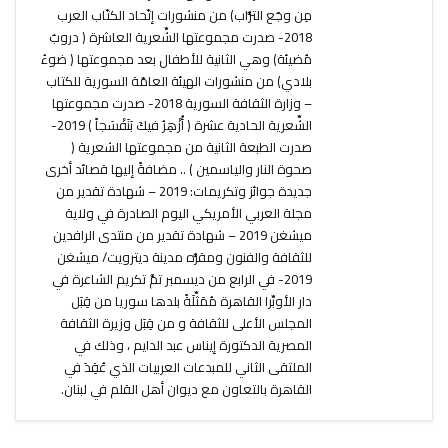
مِن وجَع التُّراب) من منشورات إتّحاد الكتّاب العرب
2018- صدرت مجموعتها الشِّعرية العاشرة ( دروبٌ
مُضيئة) وهي الثانية للأطفال بعد مجموعتها ( ضوءُ
بلادي) من منشورات الهيئة العامّة السورية للكتاب
– وزارة الثقافة السورية 2018- صدرت مجموعتها
الشِّعرية الحادية عشرة ( أُزْهِرُ فيكَ بَنَفْسَجاً ) 2019-
صدرت الطبعة الثانية من مجموعتها الشعرية (
صحوة النار والياسمين ) .. مضافةً إليها قصائد أخرى
جديدة جوائز وتكريمات: 2019 – شهادة تقدير من
مجلة العربي الأمريكي اليوم الصادرة في ولاية
ميشغن 2019 – شهادة تقدير من منتدى الرافدين
للثقافة والفنون ومقرُّه مدينة ديترويت/ ميشغن
2019- في الرابع من ديسمبر تمَّ تكريم الشاعرة في
دار الأوبِّرا القاهرة مُمَثِّلَةً بلدها سوريا من قِبَل
المجلس الأعلى للثقافة و من قِبَل وزيرة الثقافة
المصرية الدكتورة إيناس عبد الدايم ، وذلك في
الملتقى الثاني للمبدعات العربيات الذي عُقِدَ في
القاهرة بالتعاون مع ديوان أهل القلم في لبنان.