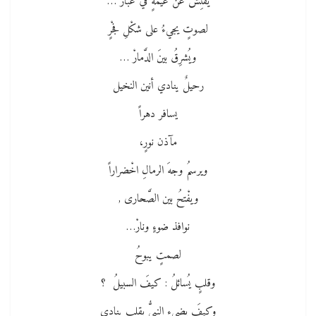
يفتِّشُ عن غيمةٍ في غبارْ …
لصوتٍ يجيءُ على شكْلِ فجْرٍ
ويُشرِقُ بينَ الدَّمارْ …
رحيلٌ ينادي أنين النخيل
يسافر دهراً
مآذن نورٍ،
ويرسمُ وجهَ الرمالِ اخْضراراً
ويفْتحُ بين الصَّحارى ,
نوافذ ضوءٍ ونارْ…
لصمتٍ يبوحُ
وقلبٍ يُسائلُ : كيفَ السبيلُ ؟
وكيفَ يضيء النبيُّ بقلبٍ ينادي