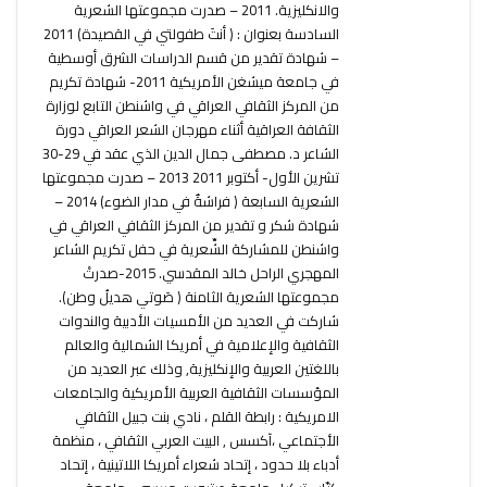
والانكليزية. 2011 – صدرت مجموعتها الشعرية
السادسة بعنوان : ( أنتَ طفولتي في القصيدة) 2011
– شهادة تقدير من قسم الدراسات الشرق أوسطية
في جامعة ميشغن الأمريكية 2011- شهادة تكريم
من المركز الثقافي العراقي في واشنطن التابع لوزارة
الثقافة العراقية أثناء مهرجان الشعر العراقي دورة
الشاعر د. مصطفى جمال الدين الذي عقد في 29-30
تشرين الأول- أكتوبر 2011 2013 – صدرت مجموعتها
الشعرية السابعة ( فراشةٌ في مدار الضوء) 2014 –
شهادة شكر و تقدير من المركز الثقافي العراقي في
واشنطن للمشاركة الشِّعرية في حفل تكريم الشاعر
المهجري الراحل خالد المقدسي. 2015-صدرتْ
مجموعتها الشعرية الثامنة ( صَوتي هديلُ وطن).
شاركت في العديد من الأمسيات الأدبية والندوات
الثقافية والإعلامية في أمريكا الشمالية والعالم
باللغتين العربية والإنكليزية, وذلك عبر العديد من
المؤسسات الثقافية العربية الأمريكية والجامعات
الامريكية : رابطة القلم ، نادي بنت جبيل الثقافي
الأجتماعي ،آكسس , البيت العربي الثقافي ، منظمة
أدباء بلا حدود ، إتحاد شعراء أمريكا اللاتينية ، إتحاد