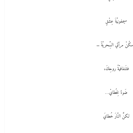
سيمفونيّةَ عِشْقٍ
كُنْ مرآتي السِّحريّةْ ..
فشَفافيّةُ روحِكَ،
ضَوءٌ لِخُطايْ…
لكنَّ النّارَ خُطايَ