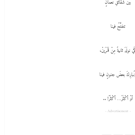
بين شَقائقِ نُعْمانٍ
تتفتَّحُ فينا
ي نولَدَ ثانيةً مِنْ قَمَرَينْ،
نُبارِكَ بعضَ جنونٍ فينا
أوْ أكْثَرَ… أكْثَرْ! ..
- Advertisement -