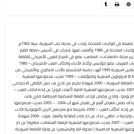
إباء اسماعيل شاعرة ومترجمة سورية مقيمة في الولايات المتحدة، ولدت في مدينة حلب السورية، سنة 1962م,
عضو إتِّحاد الكتّاب العرب سافرت إلى الولايات المتحدة في 1986 وأقامت فيها، شاركت في تأسيس «رابطة القلم
كية في 1998، وترأست تحرير مجلة «الصفحات». المناصب: عضو في المركز العربي الأمريكي للثقافة
والفنون عضو مؤسس لملتقى المبدعات العربيات عضو مؤسس لإتّحاد الأدباء والكتّاب العرب الأمريكان – 1985
إجازة في الأدب الأنكليزي من جامعة تشرين السورية 1995 أنهت دراسة الماجستير بالأدب الانكليزي والأمريكي من
جامعة إيسترن ميشغن الأمريكية (E.M.U) الدوواوين الشعرية والمؤلفات: – 1999 صدرت مجموعتها الشعرية
الأولى (خيول الضوء والغربة) عن وزارة الثقافة السورية – 2000 شهادة تكريم من نادي بنت جبيل الثقافي الاجتماعي
ديترويت ميشغن/ الولايات المتحدة. -2001 صدرت مجموعتها الشعرية الثانية (أغنيات الروح) عن إتحادالكتاب العرب –
وغرام بويم) ، والذي يتضمن لوحات للفنانة التشكيلية البريطانية ماري بلانت
وقصائد لشعراء العالم بلغاتهم الأم ، وذلك ضمن معرض أقيم في قبرص شهر آب 2004 . – 2005 صدرت مجموعتها
الشعرية الثالثة (ضوء بلادي) للأطفال عن إتحاد الكتّاب العرب – 2005 مترجِمة مع مترجمين آخرين لأنثولوجيا( الأدب
العربي الأمريكي المعاصر) تحت إشراف وترجمة د. لطفي حداد عن دار صادر للطباعة والنشر- بيروت -2006 شهادة
تكريم من الجمعية الدولية للمترجمين العرب – 2007 صدرت مجموعتها الشعرية الرابعة (اشتعالات مغترِبة) عن دار
2009 – صدرت مجموعتها الشعرية الخامسة ( صحوة النار والياسمين) عن وزارة الثقافة السورية.