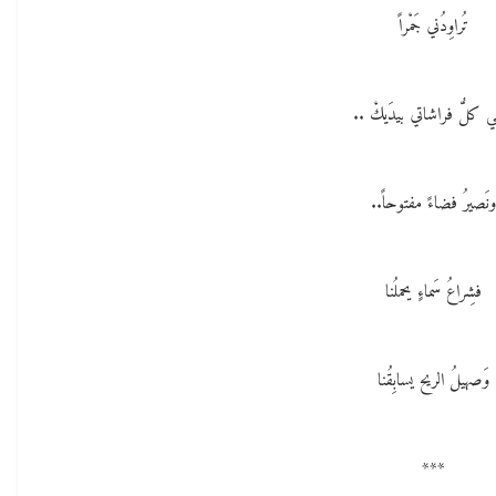
تُراوِدُني جَمْراً
مي كلُّ فراشاتي بيدَيكْ ..
ونَصيرُ فضاءً مفتوحاً..
فشِراعُ سَماءٍ يحملُنا
وَصهيلُ الريح يسابِقُنا
***