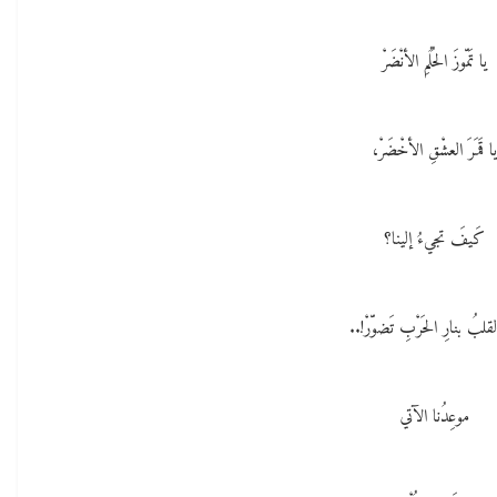
يا تَمّوزَ الحُلُمِ الأنْضَرْ
يا قَمَرَ العشْقِ الأخْضَرْ،
كَيفَ تجيءُ إلينا؟
لبُ بنارِ الحَرْبِ تَضوّرْ!..
موعِدُنا الآتي