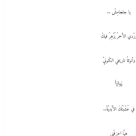
يا جلجامِشْ ..
رْدي الأحمرُ يُزْهِرُ فيكْ
وأنوثةُ تاريخي الكَونيِّ
تَلألَأُ
في عُشْبَتُكَ الأبَديّةْ..
هيّا اعزفْني