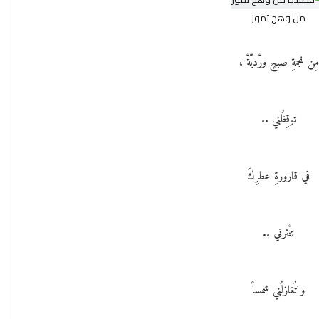
من وهج تموز
مِن نجمةِ صبحٍ ورْديّةْ ،
توقِظُني ..
في قارورةِ عطرِكَ
تنْثرني ..
و َتُغازلُني شمساً