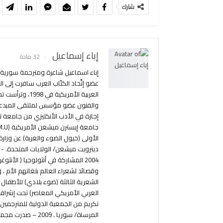
شارك
إباء إسماعيل
32 مادة
العربية الأمري
2004 المشاركة في أنثولوجيا ( الأنث
المرساة/ سوريا . 