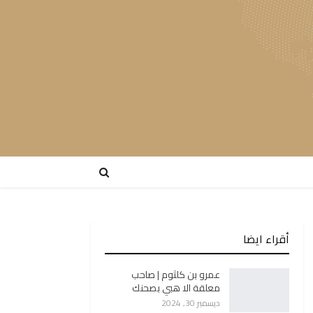
أقراء ايضا
عمرو بن كلثوم | صاحب
معلقة الا هبي بصحنك
ديسمبر 30, 2024