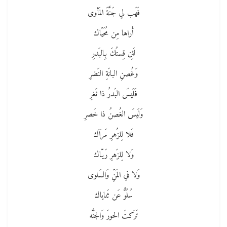
فَهَب لي جَنَّةَ المَأوى
أَراها مِن مُحَيّاك
لَئِن قِستُكَ بِالبَدرِ
وَغُصنِ البانَةِ النَضرِ
فَلَيسَ البَدرُ ذا ثَغرِ
وَلَيسَ الغُصنُ ذا خَصرِ
فَلا لِلزُهرِ مَرآك
وَلا لِلزَهرِ رَيّاك
وَلا في المَنِّ وَالسَلوى
سُلُوٌّ عَن ثَناياك
تَرَكتَ الحورَ وَالجَنَّه