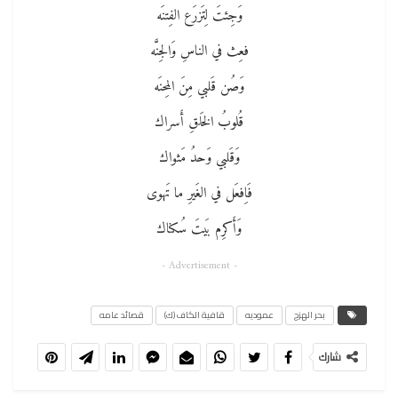
وَجِئتَ لِتَزرَع الفِتنَه
فعِث في الناسِ وَالجِنَّه
وَصُن قَلبي مِنَ المِحنَه
قُلوبُ الخَلقِ أَسراك
وَقَلبي وَحدُ مَثواك
فَاِفعَل في الغَيرِ ما تَهوى
وَأَكرِم بَيتَ سُكناك
- Advertisement -
بحر الهزج
عموديه
قافية الكاف (ك)
قصائد عامه
شارك