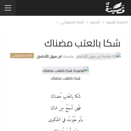
الصفحة الرئيسية
العصور
العصر المملوكي
شكا بالعتب مضناك
العصر المملوكي
بواسطة
ابن سهل الأندلسي
شكا بالعتب مضناك
شَكا بِالعَتبِ مُضناك
فَهَل تَسمَعُ مِن شاك
وَلَو خُيِّرتُ في الشَكوى