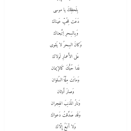
بِلَحظِكَ يا موسى
دَعَت لِلحُبِّ عَيناك
وَبِالسِحرِ اِتَّبعناك
وَكانَ السِحرُ لا يَقوى
عَلى الأَعمارِ لَولاك
غَدا حُبُّكَ كَالإيمان
وَماتَت مِلَّةُ السُلوان
وَصارَ أَوثان
وَنارُ المُذنِبَ الهِجران
وَقَد صَدَّقتُ دَعواك
وَلا أتبَعُ إِلّاك