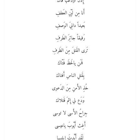
إِذَن أَودَعتُها فاك
أَنا مِن لَيِّنِ العَطفِ
بَعيداً دانِيَ الوَصفِ
رَفيقاً جائِرَ الطَرفِ
تَرى القَتلَ مِنَ الظَرفِ
فَمَن يالَحظَ فَتّاك
بِقَتلِ الناسِ أَفتاك
خُذِ الأَمنِ مِنَ الدَعوى
وَدَع لي إِثمَ قَتلاك
جِراحُ الأَسى لا توسى
أَغِث أَيّوبَ ياعيسى
لَقَد أَيَّدتَ إِبليسا