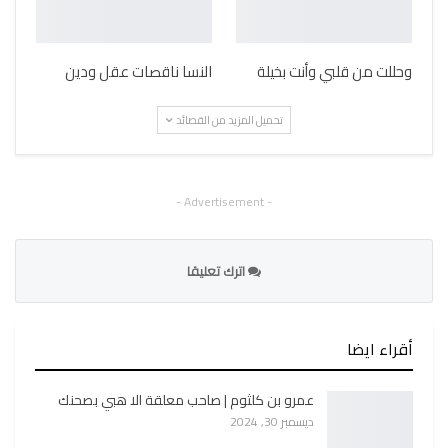
وحللت من قلبي وأنت بخيلة
النسا ناقصات عقل ودين
تحميل المزيد من القصائد
- Advertisement -
اترك تعليقا
أقراء ايضا
عمرو بن كلثوم | صاحب معلقة الا هبي بصحنك
ديسمبر 30, 2024