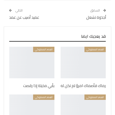
السابق
التالي
أجذوة تشعل
عميد أصيب عن عمد
قد يعجبك ايضا
العصر المملوكي
العصر المملوكي
رماك فأصماك امرؤ لم تكن له
بأبي مخيلة إذا رقصت
العصر المملوكي
العصر المملوكي