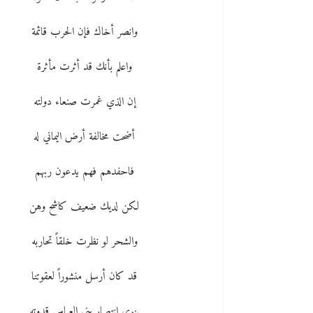
وانصر أخاك فإن الحرب قائمة
واعلم بأنك قد أثرت مأثرة
إن الذي غمرت صنعاء دولته
أضحت مخالفة أرض اليماني له
فاحفدهم فهم يدعون ربهم
لكن لديك ضعيف كاشح وهن
والشحر لو نظرت خلقاً تحاربه
قد كان أرسل منشوراً لعقوتنا
ينوي انتصار بني العباس قدوته