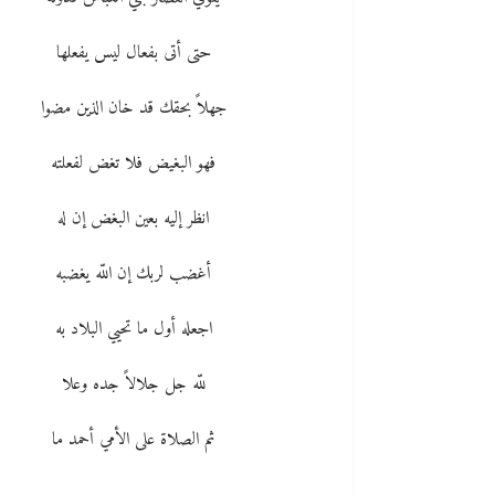
حتى أتى بفعال ليس يفعلها
جهلاً بحقك قد خان الذين مضوا
فهو البغيض فلا تغض لفعلته
انظر إليه بعين البغض إن له
أغضب لربك إن اللّه يغضبه
اجعله أول ما تحيي البلاد به
للّه جل جلالاً جده وعلا
ثم الصلاة على الأمي أحمد ما