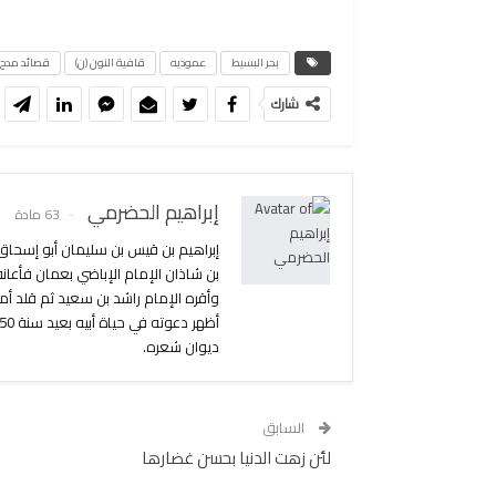
بحر البسيط
عموديه
قافية النون (ن)
قصائد مدح
شارك
إبراهيم الحضرمي
63 مادة
إبراهيم بن قيس بن سليمان أبو إسحاق
بن شاذان الإمام الإباضي بعمان فأعان
وأقره الإمام راشد بن سعيد ثم قلد أمر
ديوان شعره.
السابق
لئن زهت الدنيا بحسن غضارها