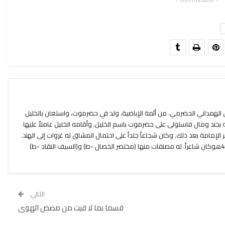
- Advertisement -
 الهمداني الحضرمي. من أئمة الإباضية، ولد في حضرموت، واستعان بالخليل
ه بجند ومال فاستولى على حضرموت باسم الخليل. وأقامه الخليل عاملاً عليها
 الإمامة بعد ذلك. وكان شجاعاً جلداً على احتمال المشاق له غزوات إلى الهند.
أظهر دعوته في حياة أبيه بعيد سنة 450ه‍وكان شاعراً. له مصنفات منها (مختصر الخصال -ط) و(السيف النقاد -ط)
التالي
قسما بما لا قيت من مضض الهوى