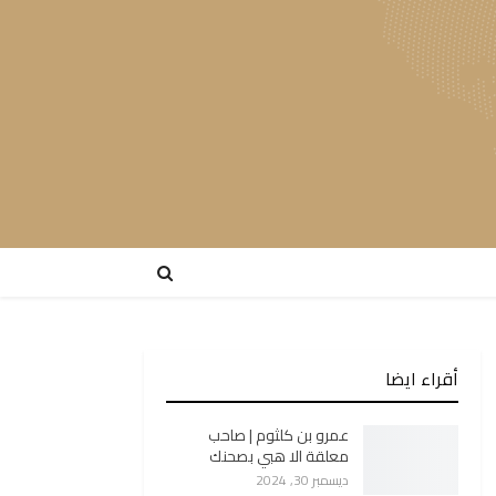
أقراء ايضا
عمرو بن كلثوم | صاحب
معلقة الا هبي بصحنك
ديسمبر 30, 2024