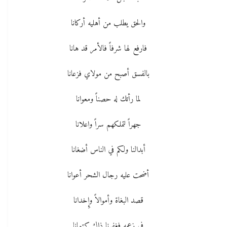
والحق يطلب من أهليه أركانا
فارفع لها شرفاً فالأمر قد هانا
بالفسق أصبح من مولاي فزعانا
لما رأتك له حصناً ومعوانا
جهراً لتملكهم سراً واعلانا
أبدالنا ولكم في الناس أضغانا
أضحت عليه رجال الشحر أعوانا
قصد البغاة وأموالاً وإِخدانا
في زعمه فغفرنا ذاك كتمانا