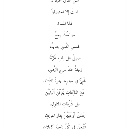
تُسَنُّ المُدى حولهُ ..
لستَ إلا احتضاراً
لهذا المساءْ.
صباحُكَ رجعٌ
لهمسِ القُبورِ جديدٌ،
صهيلٌ على بابِ غَزّةَ،
زنبقةٌ عندَ مرجِ الزُّهورِ،
تُخَبِّئُ في صدرِها جمرةً للشِّتاءْ.
دَعِ النائِحاتِ يُمَزِّقْنَ أَثْوابَهُن
على شُرُفاتِ المنازِلِ،
يُطلينَ أَوْجُهَهُنَّ بِقارِ الهزيمةِ،
يُشْعِلْنَ في كُلِّ ناحِيَةٍ كربلاءْ.