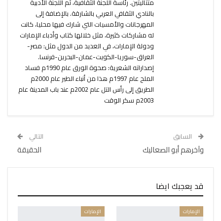
متتاليتين. رئاسة اللجنة الثقافية، ثم اللجنة الأدبية
بالنادي الثقافي العربي بالشارقة. بالإضافة إلى
المهرجانات والأمسيات التي شارك فيها محليا، كانت
له مشاركات كثيرة، مثل خلالها كتاب وأدباء الإمارات
ودولة الإمارات، في العديد من الدول مثل: مصر-
العراق-سوريا-الكويت-عمان-البحرين-فرنسا.
إصداراته الشعرية: صحوة الورق عام 1990م فساد
الملح عام 1997م هذا من أنباء الطير عام 2000م
الطريق إلى رأس التل عام 2002م عند باب المدينة عام
2003م سكر الوقت
السابق
التالي
وآخرهم أبو الصعاليك
الحقيقة
قد يعجبك ايضا
الإمارات
الإمارات