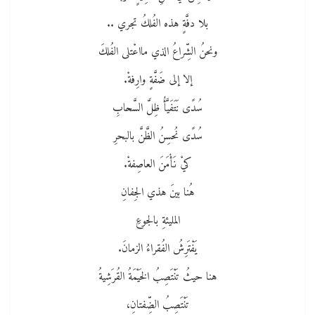
بلا دفَّةٍ هذه الفُلكُ تجري ..
ونحنُ الشِّراعُ الذي مااعْتلى الفُلكَ
إلا إلى ضَفَّةٍ وارِفةْ.
سُدًى نَتَفَيَّأُ ظِلَّ السَّحابِ
سُدًى نُحسِنُ الظَّنَّ بالبحرِ
كيْ نَأْمَنَ العاصِفةْ.
هُنا بينَ هذي الجِفانِ
المليئةِ بالجوعِ
يَفْتَرِشُ الفُقراءُ الزمانَ.
هنا حيثُ تَنْتَصِبُ الخَيْمَةُ القُرَشِيةُ
تَنْتَصِبُ الضِّفتانِ،