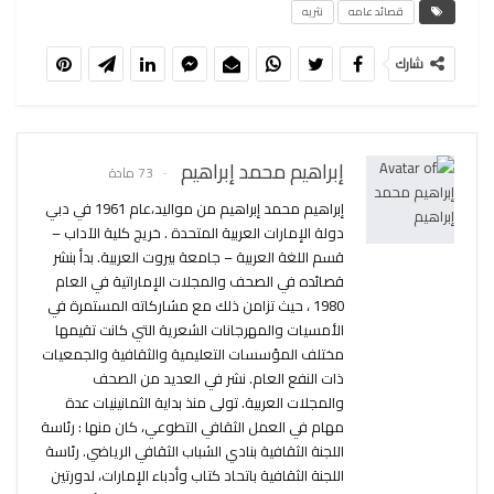
قصائد عامه
نثريه
شارك
إبراهيم محمد إبراهيم
73 مادة
إبراهيم محمد إبراهيم من مواليد،عام 1961 في دبي
دولة الإمارات العربية المتحدة . خريج كلية الآداب –
قسم اللغة العربية – جامعة بيروت العربية. بدأ بنشر
قصائده في الصحف والمجلات الإماراتية في العام
1980 ، حيث تزامن ذلك مع مشاركاته المستمرة في
الأمسيات والمهرجانات الشعرية التي كانت تقيمها
مختلف المؤسسات التعليمية والثقافية والجمعيات
ذات النفع العام. نشر في العديد من الصحف
والمجلات العربية. تولى منذ بداية الثمانينيات عدة
مهام في العمل الثقافي التطوعي، كان منها : رئاسة
اللجنة الثقافية بنادي الشباب الثقافي الرياضي. رئاسة
اللجنة الثقافية باتحاد كتاب وأدباء الإمارات، لدورتين