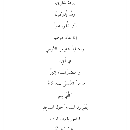
جُرعَةً للطَّريقْ.
وهُم يُدركونَ
بأن الطُّيورَ تعودُ
إذا حانَ موسِمُها
والعناقيدُ تَدنو من الأرضِ
في ألقٍ،
واحتضارُ المساءِ بشيرٌ
بما تعدُ الشَّمسُ حين تَفيقْ.
كأَنِّي بِهمْ
يَضْرِبونَ المساميرَ حولَ المساجِدِ
فالفجرُ يقتربُ الآنَ،