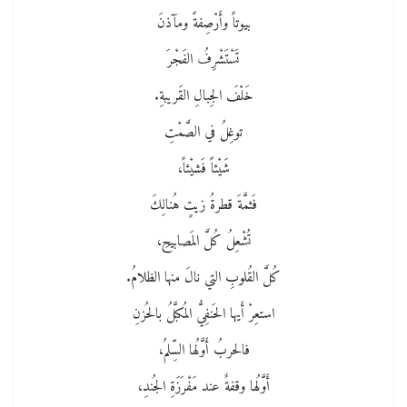
بيوتاً وأَرْصِفةً ومآذنَ
تَسْتَشْرِفُ الفَجْرَ
خَلْفَ الجِبالِ القَريبةِ.
توغِلُ في الصَّمْتِ
شَيْئاً فَشيْئاً،
فَثمَّةَ قطرةُ زيتٍ هُنالِكَ
تُشْعِلُ كُلَّ المَصابيحِ،
كُلَّ القُلوبِ التي نالَ منها الظلامُ.
استعِرْ أَيها الحَنفِيُّ المُكبَّلُ بالحُزنِ
فالحربُ أَوَّلُها السِّلمُ،
أَوَّلُها وقفةٌ عند مَفْرَزَةِ الجُندِ،