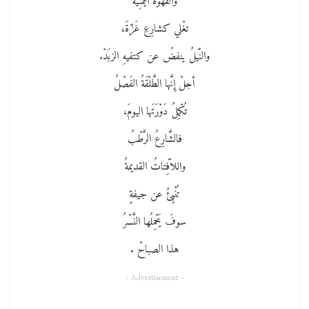
والقهْوةُ اليمنِيَّةُ
تغْلي كشارِعِ غَزّةَ،
والنّيلُ ينفضُ عن كتفيهِ الزبَدْ.
أجلْ إِنَّها الطَّلْقَةُ الفَصْلُ
تُكْمِلُ دَوْرَتَها اليومَ،
فالشَّارِعُ الرَّطْبُ
واللاّفِتاتُ القديمةُ
تُنْبِئُ عن جيفةٍ
سوفَ يَحْمِلُها النَّسْرُ
هذا الصباحْ .
- Advertisement -