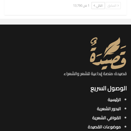
السابق
التالي
1 من 13٬790
قصيدة: منصة إبداعية للشعر والشعراء
الوصول السريع
الرئيسية
البحور الشعرية​
القوافي الشعرية​
موضوعات القصيدة​