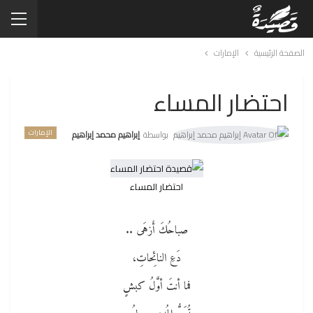
الصفحة الرئيسية
الإمارات
احتضار المساء
الإمارات
بواسطة
إبراهيم محمد إبراهيم
احتضار المساء
صباحُكَ أَزهَى ..
دَعِ النائِحاتِ،
فما أنتَ أوَّلُ كبشٍ