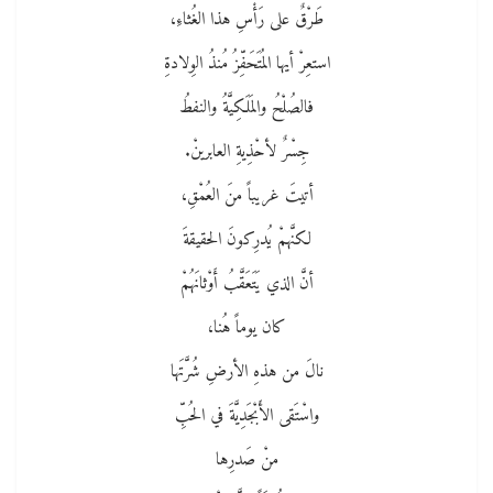
طَرْقٌ على رَأْسِ هذا الغُثاءِ،
استعِرْ أيها المُتَحَفِّزُ مُنذُ الوِلادةِ
فالصُلْحُ والمَلَكِيَّةُ والنفطُ
جِسْرٌ لأحْذِيةِ العابرينْ.
أتيتَ غريباً منَ العُمْقِ،
لكنَّهمْ يُدرِكونَ الحقيقةَ
أنَّ الذي يَتَعَقَّبُ أَوْثانَهُمْ
كان يوماً هُنا،
نالَ من هذهِ الأرضِ شُرَّتَها
واسْتَقى الأَبْجَدِيَّةَ في الحُبِّ
منْ صَدرِها