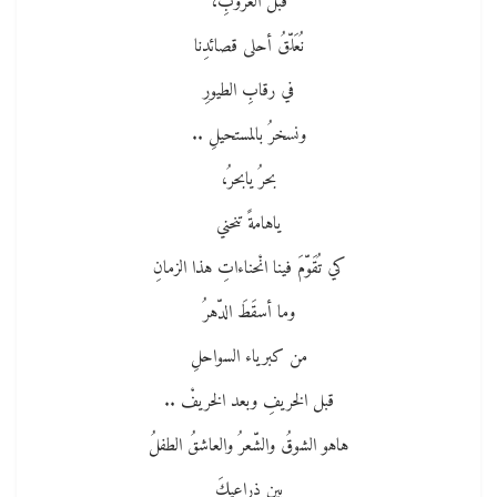
قبل الغروبِ،
نُعَلّقُ أحلى قصائدِنا
في رقابِ الطيورِ
ونسخرُ بالمستحيلِ ..
بحرُ يابحرُ،
ياهامةً تنحني
كي تُقَوّمَ فينا انْحناءاتِ هذا الزمانِ
وما أسقَطَ الدّهرُ
من كبرياء السواحلِ
قبل الخريفِ وبعد الخريفْ ..
هاهو الشوقُ والشّعرُ والعاشقُ الطفلُ
بين ذراعيكَ