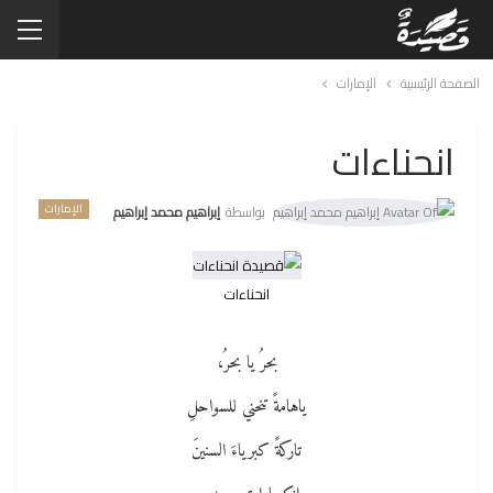
الصفحة الرئيسية
الإمارات
انحناءات
الإمارات
بواسطة
إبراهيم محمد إبراهيم
انحناءات
بحرُ يا بحرُ،
ياهامةً تنحني للسواحلِ
تاركةً كبرياءَ السنينَ