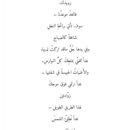
رويدكَ،
فالغدُ موعدُنا ..
سوف تأتي برائحةِ النخلِ
شامخةً كالصباحِ
وفي يدها جُلُّ ماقد تركتُ لديها.
غداً تتحنّي بملحِكَ كلُّ النوارسِ،
والأغنياتُ الحبيسةُ في شفتيها ..
غداً نرتمي فوق موجكَ
زوّادتينِ
لهذا الطريقِ الطويلِ ..
غداً نُطفِئُ الشمسَ