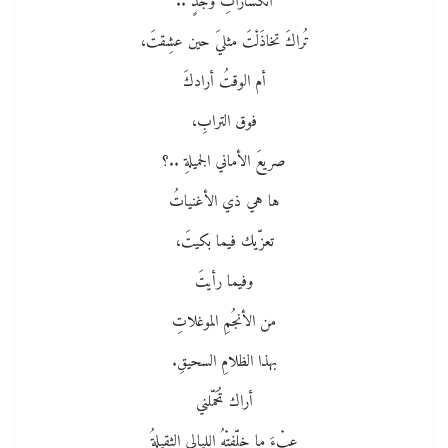
انكساراتِ وجدٍ ..
تُراكَ تخاذَلْتَ مثليَ حين عشِقتَ،
أم الوقتُ أرادكَ
فوق الترابِ،
صريعَ الأماني الجميلةِ ..؟
ها هي ذي الأغنياتُ
تعزّيك فيما بكيتَ،
وفيما رأيتَ
من الأنجُمِ الموغلاتِ
بهذا الظلامِ السحيقِ.
أراك تُحَمّلني
عِبْءَ ما خلّفتْهُ الليالي الثقيلةُ