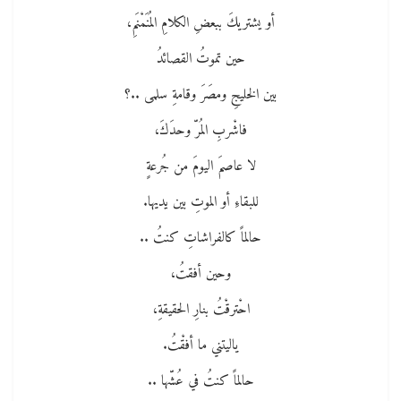
أو يشتريكَ ببعضِ الكلامِ المُنَمْنَمِ،
حين تموتُ القصائدُ
بين الخليجِ ومصَرَ وقامةِ سلمى ..؟
فاشْربِ المُرّ وحدَكَ،
لا عاصمَ اليومَ من جُرعةٍ
للبقاءِ أو الموتِ بين يديها.
حالماً كالفراشاتِ كنتُ ..
وحين أفقتُ،
احْترقْتُ بنارِ الحقيقةِ،
ياليتني ما أفقْتُ.
حالماً كنتُ في عُشّها ..