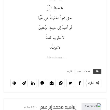
فلتحفظِ السِّرَّ
حتى تعودَ الحقيقةُ عن غَيّها
أو أعودَ إلى خيمةِ الزّاهدينَ
لأخلو بها قصةً
لاتموتْ.
- Advertisement -
قصائد عامه
نثريه
شارك
إبراهيم محمد إبراهيم
73 مادة