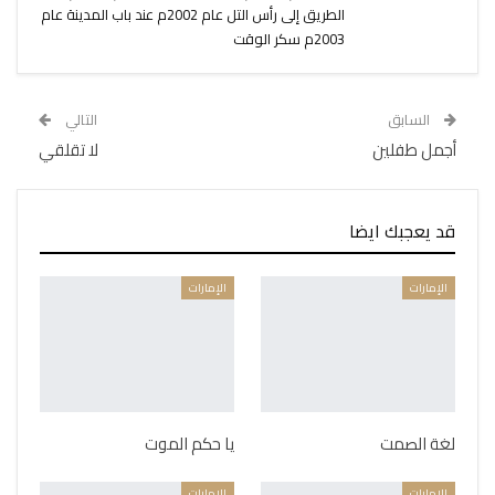
الطريق إلى رأس التل عام 2002م عند باب المدينة عام
2003م سكر الوقت
السابق
التالي
أجمل طفلين
لا تقلقي
قد يعجبك ايضا
الإمارات
الإمارات
لغة الصمت
يا حكم الموت
الإمارات
الإمارات