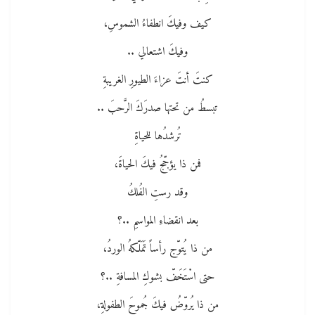
كيف وفيكَ انطفاءُ الشموسِ،
وفيكَ اشتعالي ..
كنتَ أنتَ عزاءَ الطيورِ الغريبةِ
تبسطُ من تحتها صدرَكَ الرَّحبَ ..
تُرشدُها للحياةِ
فمن ذا يؤجّجُ فيكَ الحياةَ،
وقد رستِ الفُلكُ
بعد انقضاءِ المواسمِ ..؟
من ذا يُتوّج رأساً تَمَلّكهُ الوردُ،
حتى اسْتَخَفّ بشوكِ المسافةِ ..؟
من ذا يُروّضُ فيكَ جُموحَ الطفولةِ،