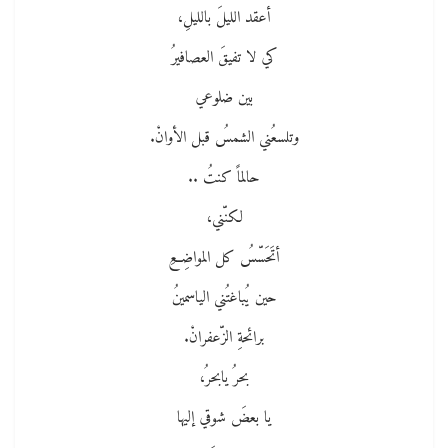
أعقد الليلَ بالليلِ،
كي لا تفيقَ العصافيرُ
بين ضلوعي
وتلسعُني الشمسُ قبل الأوانْ.
حالماً كنتُ ..
لكنّني،
أتَحَسّسُ كل المواضِعِ
حين يُباغتُني الياسمينُ
برائحةِ الزّعفرانْ.
بحرُ يابحرُ،
يا بعضَ شوقي إليها