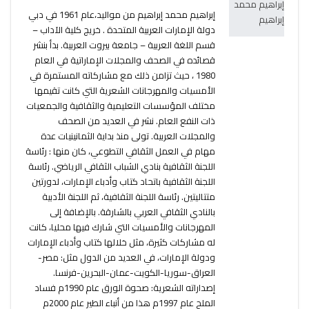
إبراهيم محمد إبراهيم من مواليد،عام 1961 في دبي
دولة الإمارات العربية المتحدة . خريج كلية الآداب –
قسم اللغة العربية – جامعة بيروت العربية. بدأ بنشر
قصائده في الصحف والمجلات الإماراتية في العام
1980 ، حيث تزامن ذلك مع مشاركاته المستمرة في
الأمسيات والمهرجانات الشعرية التي كانت تقيمها
مختلف المؤسسات التعليمية والثقافية والجمعيات
ذات النفع العام. نشر في العديد من الصحف
والمجلات العربية. تولى منذ بداية الثمانينيات عدة
مهام في العمل الثقافي التطوعي، كان منها : رئاسة
اللجنة الثقافية بنادي الشباب الثقافي الرياضي. رئاسة
اللجنة الثقافية باتحاد كتاب وأدباء الإمارات، لدورتين
متتاليتين. رئاسة اللجنة الثقافية، ثم اللجنة الأدبية
بالنادي الثقافي العربي بالشارقة. بالإضافة إلى
المهرجانات والأمسيات التي شارك فيها محليا، كانت
له مشاركات كثيرة، مثل خلالها كتاب وأدباء الإمارات
ودولة الإمارات، في العديد من الدول مثل: مصر-
العراق-سوريا-الكويت-عمان-البحرين-فرنسا.
إصداراته الشعرية: صحوة الورق عام 1990م فساد
الملح عام 1997م هذا من أنباء الطير عام 2000م