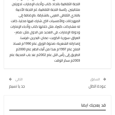
اللجنة الثقافية باتحاد كتاب وأدباء الإمارات، لدورتين
متتاليتين. رئاسة اللجنة الثقافية، ثم اللجنة الأدبية
بالنادي الثقافي العربي بالشارقة. بالإضافة إلى
المهرجانات والأمسيات التي شارك فيها محليا، كانت
له مشاركات كثيرة، مثل خلالها كتاب وأدباء الإمارات
ودولة الإمارات، في العديد من الدول مثل: مصر-
العراق-سوريا-الكويت-عمان-البحرين-فرنسا.
إصداراته الشعرية: صحوة الورق عام 1990م فساد
الملح عام 1997م هذا من أنباء الطير عام 2000م
الطريق إلى رأس التل عام 2002م عند باب المدينة عام
2003م سكر الوقت
السابق
التالي
عودة الظل
جد يا نسيم
قد يعجبك ايضا