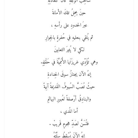
شَاحِبَ الوَجْهِ كانَ كعادتِهِ
حينَ يحمِلُ تلكَ الأمانةَ
عبرَ الحدودِ على رأسهِ ،
ثم يُلقي بنعليهِ في حُفرةٍ بالجِوارِ
لكي لا يُثيرَ الثعابينَ
وهي تُؤَدِّي غريزَتَها الأُمَمِيَّةَ في حَقْلِهِ.
إنهُ الآن يجتازُ سوقَ الحِدادةِ
حيثُ تُصَبُّ السُيوفُ القَديمةُ آنِيةً
والبنادِقُ أرْصفةً لعُبورِ البهائمِ
أما المُدي ،
فتُسَنُّ لصَدِّ هجومٍ قَريبْ .
إنهُ الآنَ يُسْقِطُ سلَّتَهُ