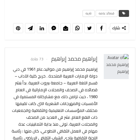
قصائد عامه
نثريه
شارك
إبراهيم محمد إبراهيم
73 مادة
إبراهيم محمد إبراهيم من مواليد،عام 1961 في دبي
دولة الإمارات العربية المتحدة . خريج كلية الآداب –
قسم اللغة العربية – جامعة بيروت العربية. بدأ بنشر
قصائده في الصحف والمجلات الإماراتية في العام
1980 ، حيث تزامن ذلك مع مشاركاته المستمرة في
الأمسيات والمهرجانات الشعرية التي كانت تقيمها
مختلف المؤسسات التعليمية والثقافية والجمعيات
ذات النفع العام. نشر في العديد من الصحف
والمجلات العربية. تولى منذ بداية الثمانينيات عدة
مهام في العمل الثقافي التطوعي، كان منها : رئاسة
اللجنة الثقافية بنادي الشباب الثقافي الرياضي. رئاسة