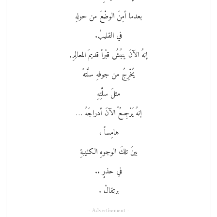
بعدما أمِنَ الوضْعَ من حولهِ
في القليبْ.
إنهُ الآنَ ينبُشُ قبْراً قديمَ المعالِمِ,
يُخْرِجُ من جوفهِ سلَّتهً
مثلَ سلَّتِهِ
إنهُ يَرْجِعًُ الآنَ أدراجَهُ …
هامِساً ،
بينَ تلكَ الوجوهِ الكئيبةِ
في حذرٍ ..
برتقالْ .
- Advertisement -