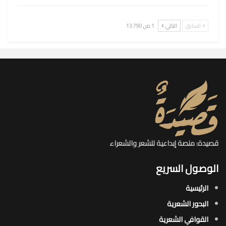
السابق
التالي
1 من 13٬790
قصيدة: منصة إبداعية للشعر والشعراء
الوصول السريع
الرئيسية
البحور الشعرية​
القوافي الشعرية​