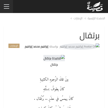
الصفحة الرئيسية
الإمارات
برتقال
الإمارات
بواسطة
إبراهيم محمد إبراهيم
برتقال
بينَ تلكَ الوُجوهِ الكئيبةِ
كانَ يطوفُ بسلَّتهِ
كانَ يهمسُ في حذَرٍ .. بُرْتُقال .