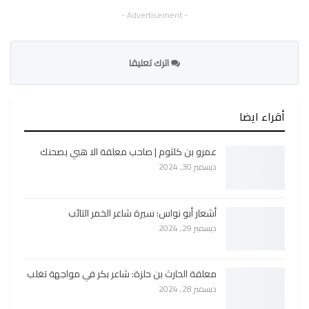
- Advertisement -
اترك تعليقا
أقراء ايضا
عمرو بن كلثوم | صاحب معلقة الا هبي بصحنك
ديسمبر 30, 2024
أشعار أبو نواس: سيرة شاعر الخمر التائب
ديسمبر 29, 2024
معلقة الحارث بن حلزة: شاعر بكر في مواجهة تغلب
ديسمبر 28, 2024