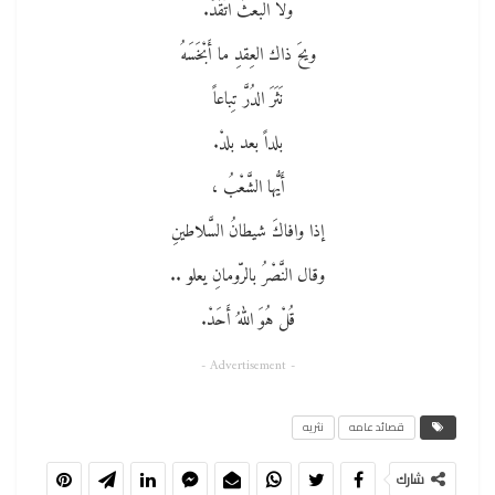
ولا البعثُ اتَّقَدْ.
ويحَ ذاك العِقدِ ما أَبْخَسَهُ
نَثَرَ الدُرَّ تِباعاً
بلداً بعد بلدْ.
أَيُّها الشَّعْبُ ،
إذا وافاكَ شيطانُ السَّلاطينِ
وقال النَّصْرُ بالرّومانِ يعلو ..
قُلْ هُوَ اللهُ أَحَدْ.
- Advertisement -
قصائد عامه
نثريه
شارك