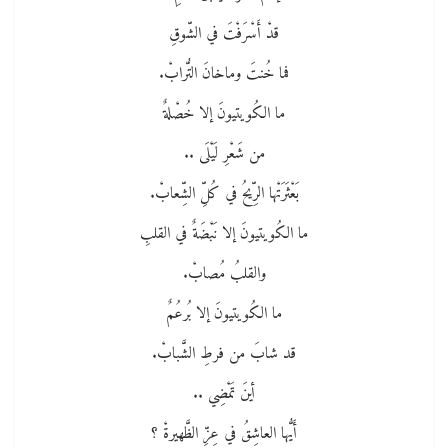
قدْ أَسْرَفْتَ في الشّوقِ
فما خُنتَ وماخانَ التُّرابْ.
ما الكُويتيونَ إلا خُصْلةٌ
من شَعْرِ لَيْلَى ..
بَعْثَرَتْها الرِّيحُ في كُلِّ الشِّعابْ.
ما الكُويتيونَ إلا نَبْضَةٌ في القلبِ
والقلبُ مُصابْ.
ما الكُويتيونَ إلا بُرعُمٌ
قد شابَ من فرطِ الشَّبابْ.
أينَ تَمْضِي ..
أَيُّها العاشِقُ في عِزِّ الظَّهيرةْ ؟