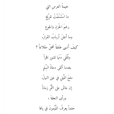
خيمةُ العرسِ التي
ما اسْتَسْلَمَتْ للرِّيحِ
رغمَ الحُزنِ والجوعِ
وما أعلنَ أربابُ القرارْ.
كيفَ أنسى طفلةً تحملُ مقلاعاً ؟
وتُلْقي دَمَها للنورِ فخراً
بعدما ألقى دعاةُ السِّلمِ
ملحَ اللَّيلِ في عينِ النهارْ.
إن عاشَ على التَّمْرِ زماناً
ورأى النخلةَ ،
حتماً يعرفُ اللَّيْمونَ في يافا