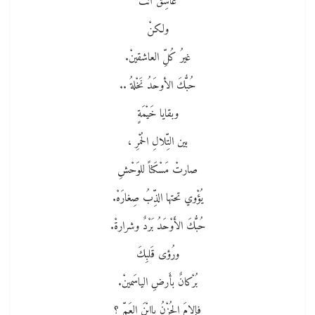
عاشِقٌ أنت
ولكنْ
غيرُ كُلِّ العاشقينْ.
حُبُّكَ الأوحَدُ نَخْلةُ ..
وبقايا خَيْمَةٍ
بين التِّلالِ الحُمْرِ ،
صارتْ مَسْكَناً للوَحْشِ
يُؤْوي تحتها الذِّبُ صِغارَهْ.
حُبُّكَ الأَوْحَدُ بَرْدٌ وشرارةْ.
ورُؤى قَلبِكَ
بُرْكانٌ بأَرضِ الياسَمينْ.
فإلامَ الحُزْنُ ياابْنَ العَمِّ ؟