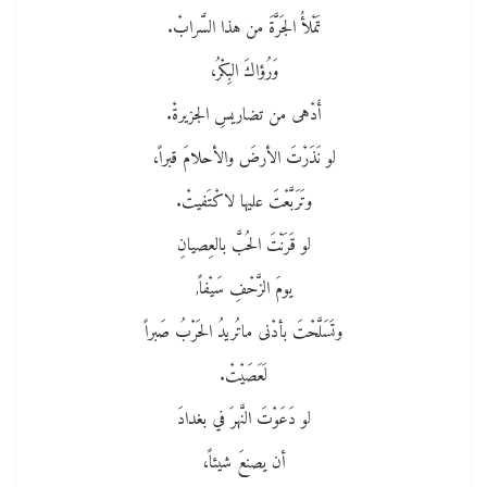
تَمْلأُ الجَرَّةَ من هذا السَّرابْ.
وَرُؤاكَ البِكْرُ،
أَدْهى من تضاريسِ الجزيرةْ.
لو نَذَرْتَ الأرضَ والأحلامَ قبراً،
وتَرَبَّعْتَ عليها لاكْتَفيتْ.
لو قَرَنْتَ الحُبَّ بالعِصيانِ
يومَ الزَّحْفِ سَيْفاً,
وتَسَلَّحْتَ بأدْنى ماتُريدُ الحَرْبُ صَبراً
لَعَصَيْتْ.
لو دَعَوْتَ النَّهرَ في بغدادَ
أن يصنعَ شيئاً،