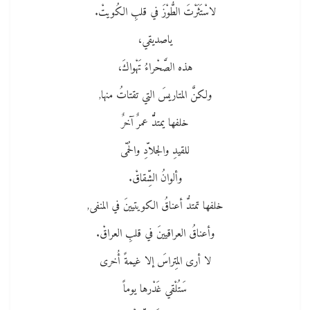
لاسْتَثَرْتَ الطُّوْزَ في قلبِ الكُويتْ.
ياصديقي،
هذه الصَّحْراءُ تَهْواكَ،
ولكنَّ المتاريسَ التي تقتاتُ منها,
خلفها يمتدُّّ عمرٌ آخرٌ
للقيدِ والجلاّدِ والحُمّى
وألوانُ الشِّقاقْ.
خلفها تمتدُّ أعناقُ الكويتيينَ في المنفى,
وأعناقُ العراقيينَ في قلبِ العراقْ.
لا أرى المِتراسَ إلا غيمةً أُخرى
سَتُلْقي غَدْرها يوماً