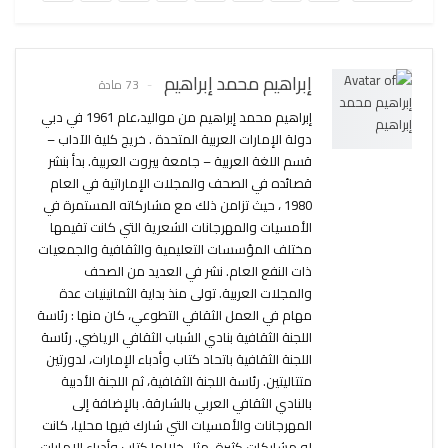
إبراهيم محمد إبراهيم
73 مادة
إبراهيم محمد إبراهيم من مواليد،عام 1961 في دبي
دولة الإمارات العربية المتحدة . خريج كلية الآداب –
قسم اللغة العربية – جامعة بيروت العربية. بدأ بنشر
قصائده في الصحف والمجلات الإماراتية في العام
1980 ، حيث تزامن ذلك مع مشاركاته المستمرة في
الأمسيات والمهرجانات الشعرية التي كانت تقيمها
مختلف المؤسسات التعليمية والثقافية والجمعيات
ذات النفع العام. نشر في العديد من الصحف
والمجلات العربية. تولى منذ بداية الثمانينيات عدة
مهام في العمل الثقافي التطوعي، كان منها : رئاسة
اللجنة الثقافية بنادي الشباب الثقافي الرياضي. رئاسة
اللجنة الثقافية باتحاد كتاب وأدباء الإمارات، لدورتين
متتاليتين. رئاسة اللجنة الثقافية، ثم اللجنة الأدبية
بالنادي الثقافي العربي بالشارقة. بالإضافة إلى
المهرجانات والأمسيات التي شارك فيها محليا، كانت
له مشاركات كثيرة، مثل خلالها كتاب وأدباء الإمارات