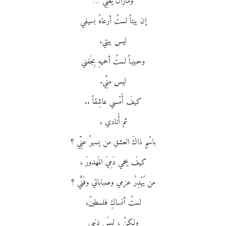
ومازالَ يُغَنِّي …
إن بيتاً لستُ أرعاهُ بسيفي
ليس بيتي.
وحبيباً لستُ أحميهِ بِجَفني
ليس منِّي.
كيفَ أُمْسي عاشِقاً ..
ثم أُنادي ،
باسْمِ ذاكَ العشقِ من يسهرُ عنِّي ؟
كيفَ يحمي دَمِيَ المَهدورَ ،
من يُهْدِرُ عزمي وصباباتي وفَنَّي ؟
لستُ أنساكِ فلسطينُ،
ولكنْ ، ليسَ ذنبي