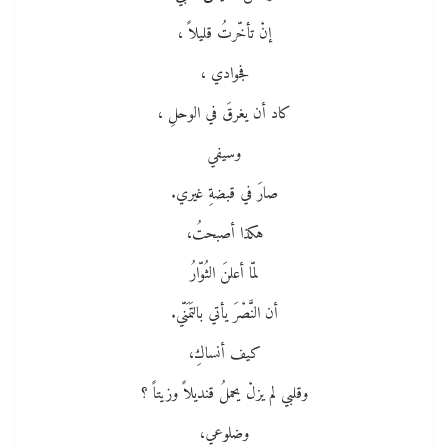
إنْ تأخّرتُ قليلاً ،
فجوادي ،
كاد أن يغرقَ في الوحلِ ،
وسيفي
صارَ في قبضةِ غيري.
هكذا أصبحتُ،
لمّا أعلنَ الثُوّارُ
أن النَّصْرَ يأتي بالتَمَنّي.
كيف أنساكِ،
وقلبي لم يزلْ يحملُ قنديلاً وزيتاً ؟
وضلوعي،