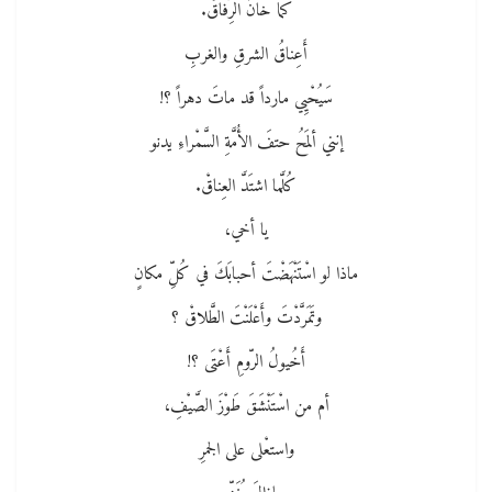
كما خانَ الرِّفاقْ.
أَعِناقُ الشرقِ والغربِ
سَيُحْيِي مارداً قد ماتَ دهراً ؟!
إنني ألمَحُ حتفَ الأُمَّةِ السَّمْراءِ يدنو
كُلَّما اشتَدَّ العِناقْ.
يا أخي،
ماذا لو اسْتَنْهَضْتَ أحبابَكَ في كُلِّ مكانٍ
وتَمَرَّدْتَ وأَعْلَنْتَ الطَّلاقْ ؟
أَخُيولُ الرّومِ أَعْتَى ؟!
أم من اسْتَنْشَقَ طَوْزَ الصَّيْفِ،
واستعْلى على الجمرِ