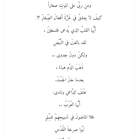
ومن ربّى على الموتِ صغاراً
كيفَ لا يعشقُ في غَزَّةَ أفعالَ الصِّغارْ ؟!
أيُّها القلبُ الذي يُدعى فلسطينُ ،
لقد بالغتَ في النَّبْضِ
ولكنْ دونَ جدوى ..
ذَهَبَ الدّم هباءً ،
بعدما خارَ الجَسَدْ.
هَتَفَ الدّاعي ونادى:
أيُّها العُرْبُ ..
فلا الماضونَ في تسبيحِهِمْ للسِّلمِ
لبّوا صرخةَ القُدْسِ