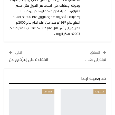
ودولة الإمارات، في العديد من الدول مثل: مصر-
العراق-سوريا-الكويت-عمان-البحرين-فرنسا.
إصداراته الشعرية: صحوة الورق عام 1990م فساد
الملح عام 1997م هذا من أنباء الطير عام 2000م
الطريق إلى رأس التل عام 2002م عند باب المدينة عام
2003م سكر الوقت
السابق
التالي
قبلة إلى بغداد
انكفاءة على إمرأة ووطن
قد يعجبك ايضا
الإمارات
الإمارات