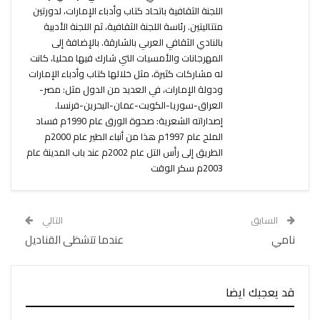
اللجنة الثقافية باتحاد كتاب وأدباء الإمارات، لدورتين
متتاليتين. رئاسة اللجنة الثقافية، ثم اللجنة الأدبية
بالنادي الثقافي العربي بالشارقة. بالإضافة إلى
المهرجانات والأمسيات التي شارك فيها محليا، كانت
له مشاركات كثيرة، مثل خلالها كتاب وأدباء الإمارات
ودولة الإمارات، في العديد من الدول مثل: مصر-
العراق-سوريا-الكويت-عمان-البحرين-فرنسا.
إصداراته الشعرية: صحوة الورق عام 1990م فساد
الملح عام 1997م هذا من أنباء الطير عام 2000م
الطريق إلى رأس التل عام 2002م عند باب المدينة عام
2003م سكر الوقت
السابق
التالي
نامي
عندما تتشظى القناديل
قد يعجبك ايضا