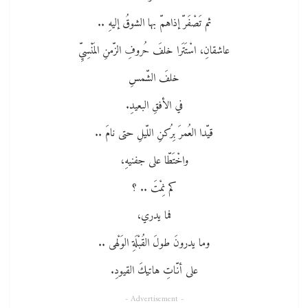
ثم تَصْفَرّ إذاهمّ بها الشوقُ إليهِ ..
عاشقانِ، اسْتَتَرا خلفَ حُروفِ الزّمنِ المَنْسِيِّ
خلفَ الشّمسِ
في الأفقِ البعيدِ.
قيّدا العُمرَ بِرُكنِ اللّيلِ حتى نامَ ..
واخْتَطّا على جفنيهِ،
كم نِمْتَ .. ؟
فما يدري،
وما يدرونَ طولَ القُبْلَةِ الوَلْهى ..
على أنّاتِ هاتيكَ القيودِ.
- Advertisement -