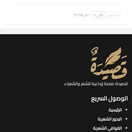
السابق
التالي
1 من 13٬790
قصيدة: منصة إبداعية للشعر والشعراء
الوصول السريع
الرئيسية
البحور الشعرية​
القوافي الشعرية​