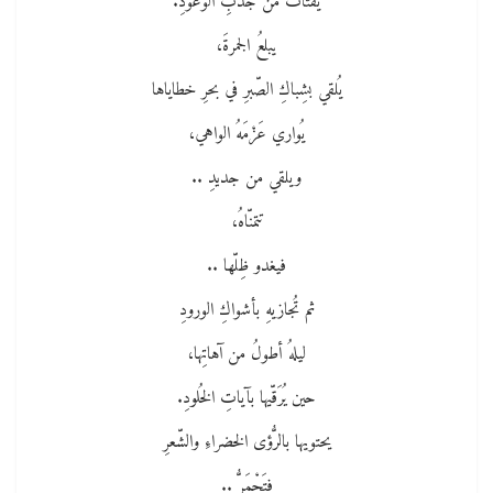
يقتاتُ من جَدْبِ الوُعودِ.
يبلعُ الجمرةَ،
يُلقي بشِباكِ الصّبرِ في بحرِ خطاياها
يُواري عَزْمَهُ الواهي،
ويلقي من جديدِ ..
تتمنّاهُ،
فيغدو ظِلّها ..
ثم تُجازيهِ بأشواكِ الورودِ
ليلهُ أطولُ من آهاتِها،
حين يُرَقّيها بآياتِ الخُلودِ.
يحتويها بالرُّؤى الخضراءِ والشّعرِ
فتَحْمَرُّ ..