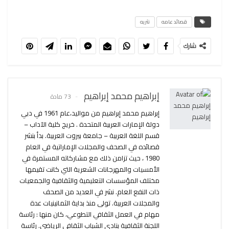
قصائد عامه
نثريه
شارك
إبراهيم محمد إبراهيم
73 مادة
إبراهيم محمد إبراهيم من مواليد،عام 1961 في دبي
دولة الإمارات العربية المتحدة . خريج كلية الآداب –
قسم اللغة العربية – جامعة بيروت العربية. بدأ بنشر
قصائده في الصحف والمجلات الإماراتية في العام
1980 ، حيث تزامن ذلك مع مشاركاته المستمرة في
الأمسيات والمهرجانات الشعرية التي كانت تقيمها
مختلف المؤسسات التعليمية والثقافية والجمعيات
ذات النفع العام. نشر في العديد من الصحف
والمجلات العربية. تولى منذ بداية الثمانينيات عدة
مهام في العمل الثقافي التطوعي، كان منها : رئاسة
اللجنة الثقافية بنادي الشباب الثقافي الرياضي. رئاسة