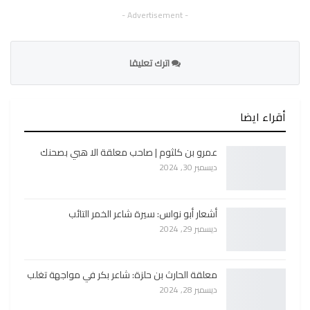
- Advertisement -
اترك تعليقا
أقراء ايضا
عمرو بن كلثوم | صاحب معلقة الا هبي بصحنك
ديسمبر 30, 2024
أشعار أبو نواس: سيرة شاعر الخمر التائب
ديسمبر 29, 2024
معلقة الحارث بن حلزة: شاعر بكر في مواجهة تغلب
ديسمبر 28, 2024