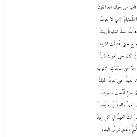
 تابَ من حُبّكَ العاشقونَ
ا المُستهامُ الذي لا يتوبْ
هرُبُ منكَ اشتياقاً إليكَ
ِعُ حتى عَشِقْتُ الهروبْ
ئِنْ كان حُبي لغيركَ ذَنْباً
اللهُ عن سالفاتِ الذّنوبْ
العهدُ حتى تعودَ الحياةُ
ى حُرةٍ لُطّختْ بالعُيوبْ
العهدُ والعيدُ يَبدوْ بَعيداً
ْ لكَ العهدُ في كل عِيدْ
ُلَملِمُ بالصبرِغرسَ البقاءِ