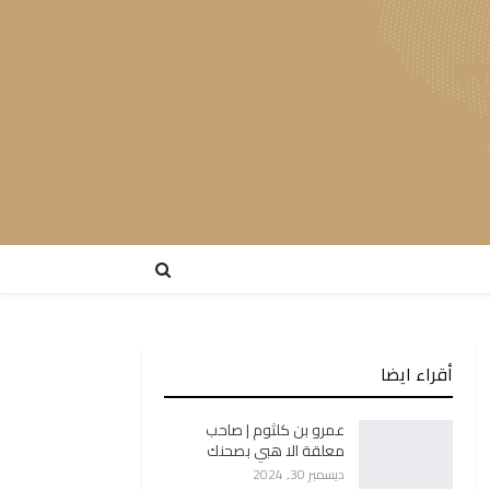
أقراء ايضا
عمرو بن كلثوم | صاحب
معلقة الا هبي بصحنك
ديسمبر 30, 2024