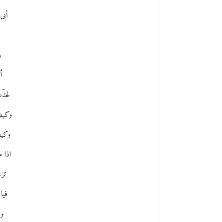
أبى 
و
أ
لحدّ
وكيف
وكيف
اذا م
تزم
فيا
ول