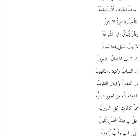
ساعدُ الخوفِ أنْ يُصلِحَهْ
فأجْسُرنا هِرةٌ لا تَثورُ
فأرٌ يُساقُ إلى المشْرحَةْ
لا ليتَ للنيل ِهذا لسانٌ
ثَ كيف اشتعالُ الشعوبْ
 الشبابُ وكيف الكهولُ
 العقولُ وكيف القلوبْ
ا استغاثَ من الجورِ دربٌ
جرُ كالموتِ كل الدّروبْ
 نيلُ لي فيكَ شمسٌ تَغيبُ
يلٌ يطيبُ وقَلبٌ يَذوبْ