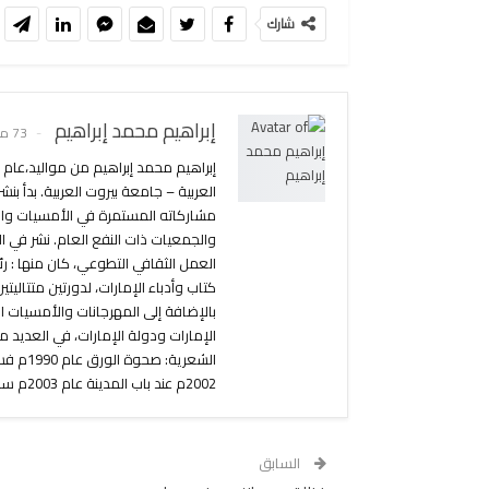
شارك
إبراهيم محمد إبراهيم
73 مادة
مشاركاته المستمرة في الأمسيات وال
والجمعيات ذات النفع العام. نشر في ا
العمل الثقافي التطوعي، كان منها : رئاس
كتاب وأدباء الإمارات، لدورتين متتاليتين
بالإضافة إلى المهرجانات والأمسيات ال
الإمارات ودولة الإمارات، في العديد 
2002م عند باب المدينة عام 2003م سكر الوقت
السابق