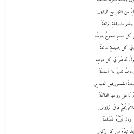
 وحشةِ الغربةِ الكالحَةْ
باعُ من القهرِ بيعَ الرقيق ِ
ونحلمُ بالصفقةِ الرابحَةْ
 كل صدرٍ طموحٌ يموتُ
في كل جمجمةٍ مذبحَةْ
لٌ تحاصَرُ في كل دربٍ
حربٌ تدورُ بلا أسلحَةْ
شودةُ الشمس ِقبل الصباح ِ
َرأنا على روحها الفاتحَةْ
امٌ يُخيّمُ فوقَ الرؤوس ِ
وذل تُبرّرُهُ المَصْلحَةْ
جدٌ تهدّمَ من كل ركن ٍ