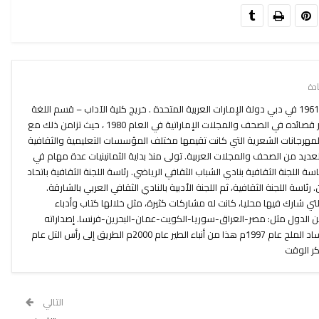
إبراهيم محمد إبراهيم من مواليد،عام 1961 في دبي دولة الإمارات العربية المتحدة . خريج كلية الآداب – قسم اللغة
العربية – جامعة بيروت العربية. بدأ بنشر قصائده في الصحف والمجلات الإماراتية في العام 1980 ، حيث تزامن ذلك مع
مهرجانات الشعرية التي كانت تقيمها مختلف المؤسسات التعليمية والثقافية
لعديد من الصحف والمجلات العربية. تولى منذ بداية الثمانينيات عدة مهام في
ة اللجنة الثقافية بنادي الشباب الثقافي الرياضي. رئاسة اللجنة الثقافية باتحاد
. رئاسة اللجنة الثقافية، ثم اللجنة الأدبية بالنادي الثقافي العربي بالشارقة.
تي شارك فيها محليا، كانت له مشاركات كثيرة، مثل خلالها كتاب وأدباء
من الدول مثل: مصر-العراق-سوريا-الكويت-عمان-البحرين-فرنسا. إصداراته
الشعرية: صحوة الورق عام 1990م فساد الملح عام 1997م هذا من أنباء الطير عام 2000م الطريق إلى رأس التل عام
التالي