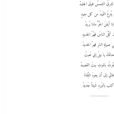
شرقُ الشمسُ فوقَ الجليدْ
يُنزعُ القَيدُ من كل جيدٍ
ذا أيقنَ الحُرُّ ماذا يُريدْ
 كَبَّلَ الناسَ قهْرُ الحديدِ
 صولةِ النارِ قهرُ الحديدْ
نانَكَ يا نيلُ إني تَعبتُ
رتُ بالموتِ بيتَ القصيدْ
ائي إلى أن يعودَ اللِّقاءُ
تب بالوَردِ شَيئاً جَديدْ
- Advertisement -