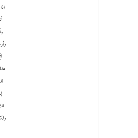
اذا
أن
وأ
وأرج
لَ
عفا 
لك 
إل
لك 
ولكن
أ