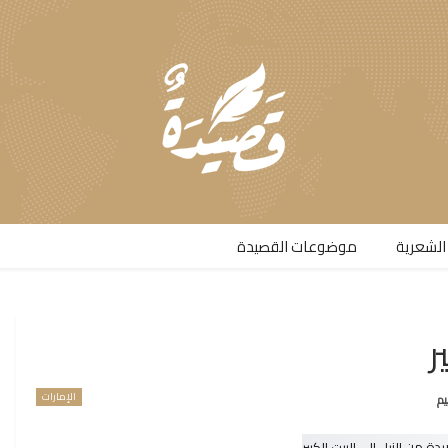
الشعرية​
موضوعات القصيدة​
ر
الإمارات
يم