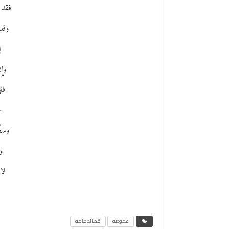
فقد ت
وقد 
إ
وإن
ففي
ح
وسطّ
وف
لاك
عموديه
قصائد عامه