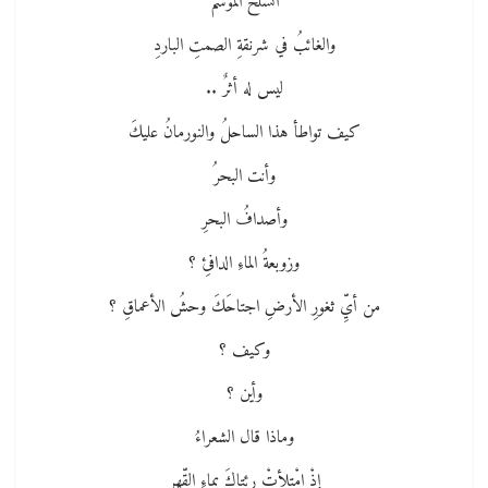
انسلخَ الموسمُ
والغائبُ في شرنقةِ الصمتِ الباردِ
ليس له أثرٌ ..
كيف تواطأ هذا الساحلُ والنورمانُ عليكَ
وأنت البحرُ
وأصدافُ البحرِ
وزوبعةُ الماءِ الدافئِ ؟
من أيِّ ثغورِ الأرضِ اجتاحَكَ وحشُ الأعماقِ ؟
وكيف ؟
وأين ؟
وماذا قال الشعراءُ
إذْ امْتلأتْ رئتاكَ بماءِ القّهرِ