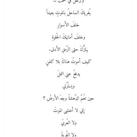
وترحلَ في صمت ..
يُغريكَ الساحلُ بالموتِ بعيداً
خلفَ الأسوارِ
وخلفَ أمانيكَ الحُلوةِ
يبتزُّكَ حتى الرّمقِ الأدنى.
كيف أموتُ هناكَ بلا كفنٍ
يدفعُ عني النملَ
ويستُرُني
حين تعُمّ الدّهشةُ وجهَ الأرضْ ؟
إني لا أخشى الموتَ
ولا العُريَ
ولا الغُربةَ