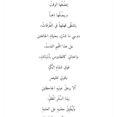
يمضُغُها الوقتُ
ويبصُقُها ذهباً
يتشظّى قهقهةً في الطّرقاتْ.
دوسي ما شئتِ بنعليكِ الجائعتينِ
على هذا اللّحمِ الفاسدْ.
واختالي كالطاووسِ بأذيالكِ،
فوق شفاهِ البُكْمِ.
وقولي للقيصرِ
ألا يرهقَ عينيهِ الجاحظتينِ
بهذا السّفْرِ المُظلمْ.
وَلْيُطْبِقْ جفنيهِ على العتمةِ