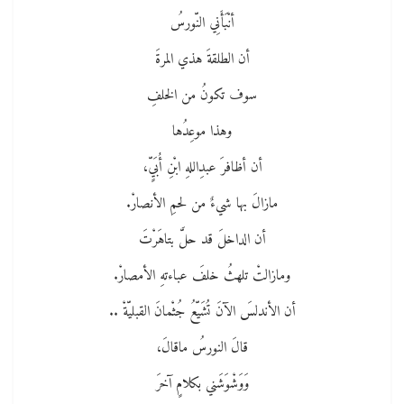
أنْبَأَنِي النّورسُ
أن الطلقةَ هذي المرةَ
سوف تكونُ من الخلفِ
وهذا موعِدُها
أن أظافرَ عبدِاللهِ ابْنِ أُبَيٍّ،
مازالَ بها شيءٌ من لحمِ الأنصارْ.
أن الداخلَ قد حلَّ بتاهَرْتَ
ومازالتْ تلهثُ خلفَ عباءتهِ الأمصارْ.
أن الأندلسَ الآنَ تُشَيّعُ جُثْمانَ القبليّةْ ..
قالَ النورسُ ماقالَ،
وَوَشْوَشَني بكلامٍ آخرَ