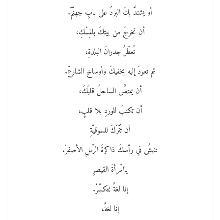
أو يشتدَّ بكَ البردُ على بابِ جهنّمْ.
أن تخرجَ من بيتكَ بالمِسْكِ،
تُعطّرُ جدرانَ البلدةِ،
ثم تعودَ إليه بخفيكَ وأوساخِ الشارعْ.
أن يمتصَّ الساحلُ قلبَكَ،
أن تكتبَ للوردِ بلا قلبٍ،
أن تُتْرَكَ للسوقيّةِ
تنهشُ في رأسكَ ذاكرةَ الرّملِ الأصفرْ.
ياامْرأةَ القيصرِ
إنا لغةٌ تتكسّرْ.
إنا لغةٌ،