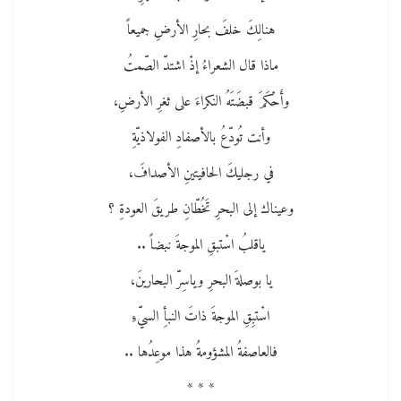
هنالِكَ خلفَ بحارِ الأرضِ جميعاً
ماذا قال الشعراءُ إذْ اشتدّ الصّمتُ
وأَحْكَمَ قبضَتَهُ النكراءَ على ثغرِ الأرضِ،
وأنت تُودّعُ بالأصفادِ الفولاذيّةِ
في رجليكَ الحافيتينِ الأصدافَ،
وعيناك إلى البحرِ تَخُطّانِ طريقَ العودةِ ؟
ياقلبُ اسْتبقِ الموجةَ نبضاً ..
يا بوصلةَ البحرِ وياسِرّ البحارينَ،
اسْتبِقِ الموجةَ ذاتَ النبأِ السيّءِ
فالعاصفةُ المشؤومةُ هذا موعِدُها ..
* * *