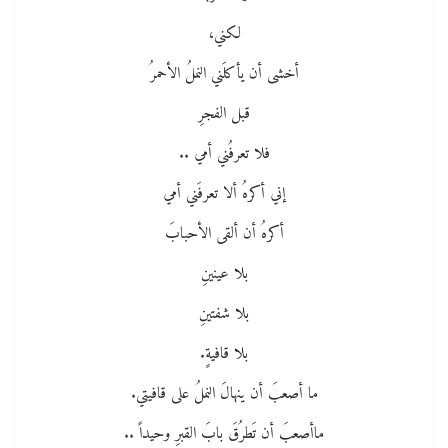
لكني،
أخشى أن يأكلَني النملُ الأحمرُ
قبل الفجرِ
فلا تعرفُني أمي ..
إني أكرهُ ألا تعرفَني أمي
أكرهُ أن ألقى الأحبابَ
بلا عينينِ
بلا شفتينِ
بلا قافيةٍ.
ما أصعبَ أن ينهالَ النملُ على قافيتي.
ماأصعبَ أن تَطرُقَ بابَ القبرِ وحيداً ..