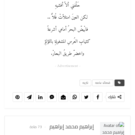
حَلّفني ألاّ أفشيهِ
لكن العينَ امتلأتْ فُلاًّ ..
فابْيضّ البحرُ أمامي أشرعةً
كثيابِ العُرسِ المشغولةِ باللؤلؤِ
واخضرّ طريقُ البحارْ.
- Advertisement -
قصائد عامه
نثريه
شارك
إبراهيم محمد إبراهيم
73 مادة