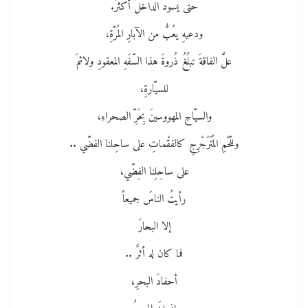
حتى يسودَّ الداخلُ أكثرْ.
ودعيهِ يعُبُّ من الآبارِ المُرّةِ،
علَّ الفاقةَ تبلُغُ ذُروةَ هذا السّفَهِ المعقودِ ولائمَ
للسيّارةِ،
والسيّاحِ المهووسينَ بِحَرِّ الصحراءِ،
وللّحْمِ المُتَرَجْرِجِ كالفقْماتِ على ساحِلنا الفضّي ..
على ساحِلِنا الفِضّي،
رأيتُ الناسَ جميعاً
إلا البحارَ
فما كان له أثرٌ ..
أحفادَ البحرِ،