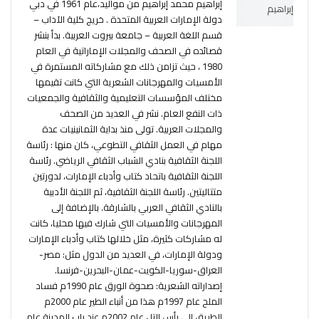
إبراهيم محمد إبراهيم من مواليد،عام 1961 في دبي
دولة الإمارات العربية المتحدة . خريج كلية الآداب –
قسم اللغة العربية – جامعة بيروت العربية. بدأ بنشر
قصائده في الصحف والمجلات الإماراتية في العام
1980 ، حيث تزامن ذلك مع مشاركاته المستمرة في
الأمسيات والمهرجانات الشعرية التي كانت تقيمها
مختلف المؤسسات التعليمية والثقافية والجمعيات
ذات النفع العام. نشر في العديد من الصحف
والمجلات العربية. تولى منذ بداية الثمانينيات عدة
مهام في العمل الثقافي التطوعي، كان منها : رئاسة
اللجنة الثقافية بنادي الشباب الثقافي الرياضي. رئاسة
اللجنة الثقافية باتحاد كتاب وأدباء الإمارات، لدورتين
متتاليتين. رئاسة اللجنة الثقافية، ثم اللجنة الأدبية
بالنادي الثقافي العربي بالشارقة. بالإضافة إلى
المهرجانات والأمسيات التي شارك فيها محليا، كانت
له مشاركات كثيرة، مثل خلالها كتاب وأدباء الإمارات
ودولة الإمارات، في العديد من الدول مثل: مصر-
العراق-سوريا-الكويت-عمان-البحرين-فرنسا.
إصداراته الشعرية: صحوة الورق عام 1990م فساد
الملح عام 1997م هذا من أنباء الطير عام 2000م
الطريق إلى رأس التل عام 2002م عند باب المدينة عام