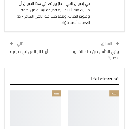
في (ديوان ناجي - ط) ووقع في هذا الديوان أن
حشرت فيه اثنتا عشرة قصيدة ليست من نظمه
وصودر الكتاب. ومما كتب عنه (ناجي الشاعر - ط)
لنعمات أحمد فؤاد.
السابق
التالي
وفي الكأس من ماء الخدود
أيها الجالس في مرقبه
عصارة
قد يعجبك ايضا
مصر
مصر