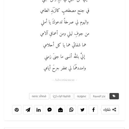
في جنح مصطخبٍ كالزَبَدِ الطامي
واليوم لي صرخةٌ تدعوكَ يا أملي
من جوفِ ليلي ومن أعماقِ آلامي
هما شفائي هما يا كل أحلامي
إليَّ بالله أنسى ما جنىَ زمني
وامددهُمَا لي تغفر جرحَ أيامي
- Advertisement -
بحر البسيط
عموديه
قافية الياء (ي)
قصائد عامه
شارك