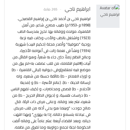
ابراهيم ناجي
265 مادة
ابراهيم ناجي بن أحمد ناجي بن إبراهيم القصبجي.
(1898م-1953م) طبيب مصري شاعر، من أهل
القاهرة، مولده ووفاته بها. تخرج بمدرسة الطب
(1923) واشتغل بالطب والأدب وكانت فيه نزعة
روحية "صوفية" وأصدر مجلة (حكيم البيت) شهرية
(1934) ونشأ في نعمة زالت في أعوامه الأخيرة.
وعالج النظم زمناً، حتى جاء به شعراً، وهو القائل من
أبيات:|#فيم انتقامك من قلب عصفت به=لم يبق من
موضع فيه لمنتقم|وفي ديوانيه (ليالي القاهرة - ط)
و (وراء الغمام - ط) طائفة حسنة من شعره. وله
(رسالة الحياة - ط). (عالم الأسرة - ط) و (مدينة
الأحلام - ط) قصص ومحاضرات، و (كيف تفهم الناس
- ط) دراسات نفسية، و (ديوان الطائر الجريح - ط) من
شعره، نشر بعد وفاته. وعانى مرض ذات الرئة. قال
صالح جودت: "وبينما هو يدني أذنه من قلب مريض
في عيادته يتسمع دقاته، إذا به يهوي" وبهذا انتهت
حياته. وبعد انقضاء أربعة عشر عاماً على وفاته ألفت
الحكومة لجنة لجمع دواوينه وما تفرق من نظمه،