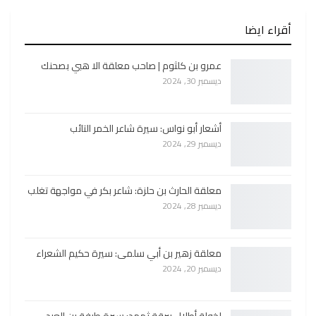
أقراء ايضا
عمرو بن كلثوم | صاحب معلقة الا هبي بصحنك
ديسمبر 30, 2024
أشعار أبو نواس: سيرة شاعر الخمر التائب
ديسمبر 29, 2024
معلقة الحارث بن حلزة: شاعر بكر في مواجهة تغلب
ديسمبر 28, 2024
معلقة زهير بن أبي سلمى: سيرة حكيم الشعراء
ديسمبر 20, 2024
لخولة أطلال ببرقة ثهمد: سيرة طرفة بن العبد