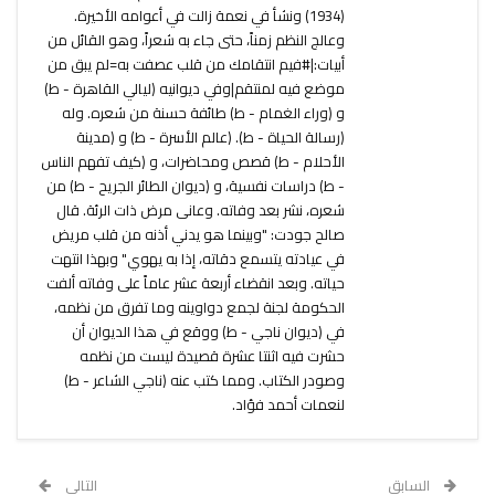
(1934) ونشأ في نعمة زالت في أعوامه الأخيرة.
وعالج النظم زمناً، حتى جاء به شعراً، وهو القائل من
أبيات:|#فيم انتقامك من قلب عصفت به=لم يبق من
موضع فيه لمنتقم|وفي ديوانيه (ليالي القاهرة - ط)
و (وراء الغمام - ط) طائفة حسنة من شعره. وله
(رسالة الحياة - ط). (عالم الأسرة - ط) و (مدينة
الأحلام - ط) قصص ومحاضرات، و (كيف تفهم الناس
- ط) دراسات نفسية، و (ديوان الطائر الجريح - ط) من
شعره، نشر بعد وفاته. وعانى مرض ذات الرئة. قال
صالح جودت: "وبينما هو يدني أذنه من قلب مريض
في عيادته يتسمع دقاته، إذا به يهوي" وبهذا انتهت
حياته. وبعد انقضاء أربعة عشر عاماً على وفاته ألفت
الحكومة لجنة لجمع دواوينه وما تفرق من نظمه،
في (ديوان ناجي - ط) ووقع في هذا الديوان أن
حشرت فيه اثنتا عشرة قصيدة ليست من نظمه
وصودر الكتاب. ومما كتب عنه (ناجي الشاعر - ط)
لنعمات أحمد فؤاد.
السابق
التالي