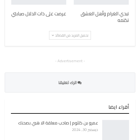
تبدي الغرام وأهل العشق
عرضت على ذات الدلال صبابتي
تكتمه
تحميل المزيد من القصائد
- Advertisement -
اترك تعليقا
أقراء ايضا
عمرو بن كلثوم | صاحب معلقة الا هبي بصحنك
ديسمبر 30, 2024