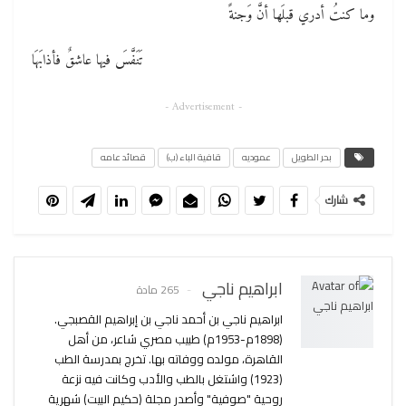
وما كنتُ أدري قبلَها أنَّ وَجنةً
تَنَفَّسَ فيها عاشقٌ فأذابَهَا
- Advertisement -
بحر الطويل
عموديه
قافية الباء (ب)
قصائد عامه
شارك
ابراهيم ناجي
265 مادة
ابراهيم ناجي بن أحمد ناجي بن إبراهيم القصبجي.
(1898م-1953م) طبيب مصري شاعر، من أهل
القاهرة، مولده ووفاته بها. تخرج بمدرسة الطب
(1923) واشتغل بالطب والأدب وكانت فيه نزعة
روحية "صوفية" وأصدر مجلة (حكيم البيت) شهرية