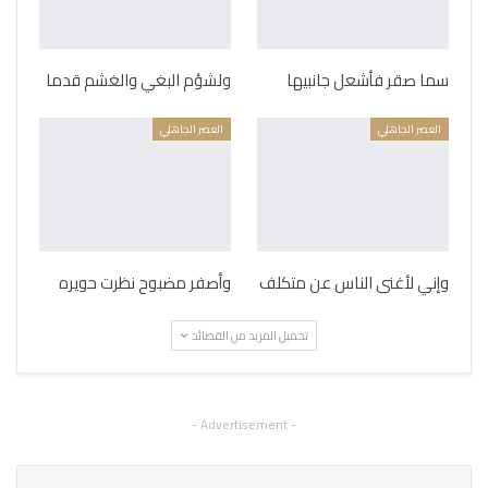
سما صقر فأشعل جانبيها
ولشؤم البغي والغشم قدما
العصر الجاهلي
العصر الجاهلي
وإني لأغنى الناس عن متكلف
وأصفر مضبوح نظرت حويره
تحميل المزيد من القصائد
- Advertisement -