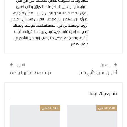
كثيراً. وكانت حكومة فارس ساخطة على بني آكل
المرار، فأوعزت إلى المنذر ملك العراق بطلب امرئ
القيس، فطلبه فابتعد وانتهى إلى السموأل فأجاره،
ثم رأى ان يستعين بالروم على الفرس فسار إلى قيصر
الروم يوستينياس في القسطنطينية، فوعده ومطله،
ثم ولاه إمرة فلسطين، فرحل يريدها، فوافاه أجله
بأنقره. وقد جُمع بعض ما ينسب إليه من الشعر في
ديوان صغير.
السابق
التالي
أحار بن عمرو كأني خمر
ديمة هطلاء فيها وطف
قد يعجبك ايضا
العصر الجاهلي
العصر الجاهلي