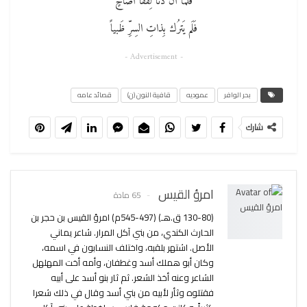
فَلَمّا أَن دَنا لِقَفا أَضاخٍ
فَلَم يَترُك بِذاتِ السِرِّ ظَبياً
- Advertisement -
بحر الوافر
عموديه
قافية النون (ن)
قصائد عامه
شارك
امرؤ القيس
65 مادة
(130-80 ق.هـ) (497-545م) امرؤ القيس بن حجر بن
الحارث الكندي، من بني آكل المرار. شاعر يماني
الأصل. اشتهر بلقبه، واختلف النسابون في اسمه،
وكان أبو هملك أسد وغطفان، وأمه أخت المهلهل
الشاعر وعنه أخذ الشعر. ثم ثار بنو أسد على أبيه
فقتلوه وثأر لأبيه من بني أسد وقال في ذلك شعرا