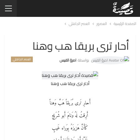
الصفحة الرئيسية
العصور
العصر الجاهلي
أحار ترى بريقا هب وهنا
العصر الجاهلي
بواسطة
امرؤ القيس
أحار ترى بريقا هب وهنا
أَحارِ تَرى بُرَيقاً هَبَّ وَهناً
أَرِقتُ لَهُ وَنامَ أَبو شُرَيحٍ
كَأَنَّ هَزيزَهُ بِوَراءِ غَيبٍ