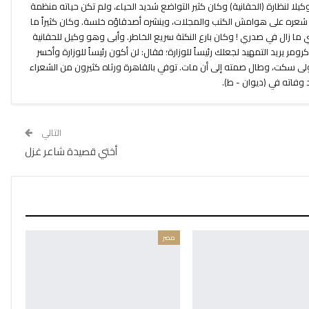
كيلا لنظارة (الحقانية) وكان كثير التواضع شديد الحياء، ولم تكن حياته منظمة
 شعره على هوامش الكتب والمجلات، وينشره أصدقاؤه خلسة. وكان كثيراً ما
 ما زال في صدري ! وكان بارع النكتة سريع الخاطر. وأبى وهو وكيل للحقانية
رومر يريد التمهيد لجعلك رئيساً للوزارة؛ فقال: لن أكون رئيساً للوزارة وأخسر
ولى سكت، وطال صمته إلى أن مات. توفي بالقاهرة ورثاه كثيرون من الشعراء
وفاته في (ديوان - ط).
التالي
أختي قصيدة شاعر غزل
مصر