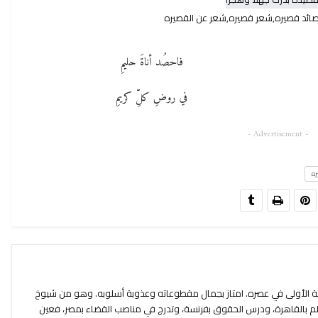
صائد قصيره,شعر قصيره,شعر عن القصيره
فاحصُد أناةَ حليمِ
في روضِ كلِّ كريمِ
- Advertisement -
ه
ة الأولى في عصره. امتاز بجمال مقطوعاته وعذوبة أسلوبه. وهو من شيوخ
تعلم بالقاهرة، ودرس الحقوق بفرنسة، وتدرج في مناصب القضاء بمصر، فعين