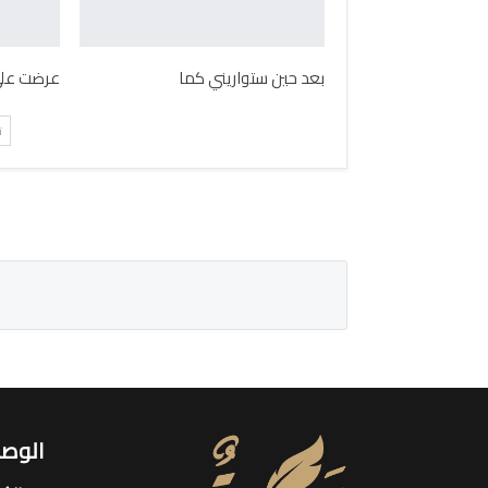
بعد حين ستواريني كما
عرضت على 
ت
الوصو