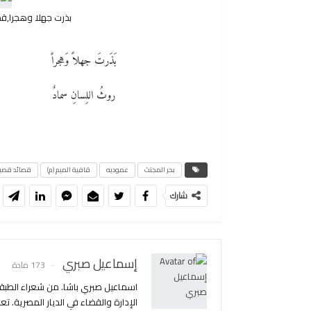
بذرت جهلا وهجرا,ق
بَذَرتَ جهلاً وَهجراً
روثُ اللِسانِ سمادٌ
بحر المجتث
عموديه
قافية الميم (م)
قصائد قصير
شارك
إسماعيل صبري
173 مادة
اسماعيل صبري باشا. من شعراء الطبق
الإدارة والقضاء في الديار المصرية. 