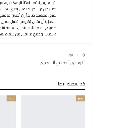
نائبا عموميا، فمحافظاً للإسكندرية، فو
كما يظن في رجل قانوني إداري. يكتب
يمزق قصائده صائحاً: إن أحسن ما عندي
(العدل) أن يقابل (كرومر) فقيل له: إن ك
ضميري ! ولما نشبت الحرب العامة الأ
والكتاب. وجمع ما بقي من شعره بعد 
السابق
أنا وحدي أواه من أنا وحدي
قد يعجبك ايضا
مصر
مصر