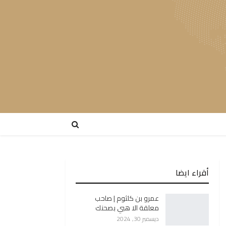
أقراء ايضا
عمرو بن كلثوم | صاحب
معلقة الا هبي بصحنك
ديسمبر 30, 2024