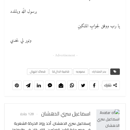
برسول اللَه وبالمدد
يا رب ووفق لجوابِ الملكينِ
ونور لي لحدي
- Advertisement -
بحر المتدارك
عموديه
قافية الدال (د)
قصائد ابتهال
شارك
اسماعيل سري الدهشان
128 مادة
إسماعيل سري الدهشان. أحد رواد الحركة الشعرية
في مصر بداية القرن العشرين، التي كان في طليعتها