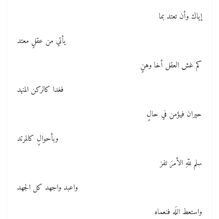
إياك وأن تعتد بما
يأتي من عقلٍ معتد
كم غش العقل أخا وهنٍ
فغدا كالركن المنهد
حيران فيؤمن في حالٍ
وبأحوالٍ كالمرتد
سلم للّهِ الأمرَ تفز
واعبد واجهد كل الجهد
واستعط اللَه فنعماه