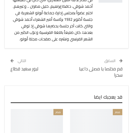
أحمد شوقي، حافظ إبراهيم، خليل مطران .. وغيرهم.
اختير عضواً بمجلس إدارة جماعة أبولو الشعرية في
جلسة أكتوبر 1932 برئاسة أمير الشعراء أحمد شوقي
والتي كانت آخر جلسة يحضرها شوقي إذ توفي
بعدها. كان ضليعاً باللغة الفرنسية وعرّب الكثير من
الشعر الفرنسي ونشره على صفحات مجلة أبولو.
السابق
التالي
قم مخلصا يا مصلى داعيا
لبور سعيد قطاع
سحرا
قد يعجبك ايضا
مصر
مصر