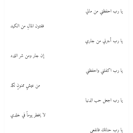
يا رب احفظني من مالي
ففتون المالِ من الكيد
يا رب أجرني من جاري
إن جار ومن شر اللدد
يا رب اكفلني واحفظني
من عيشٍ ممنونٍ نكد
يا رب اجعل حب الدنيا
لا يخطر يوماً في خلدي
يا رب حنانك فانفعي