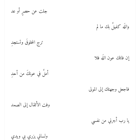
جلت عن حصرٍ أو عد
واللَه كفيلٌ بك ما لم
ترج المخلوقَ وتستجدِ
إن فاتك عون اللَه فلا
أملٌ في عونكَ من أحدِ
فاجعل وجهتك إلى المولى
وفت الأثقال إلى الصمد
يا رب أجرني من نفسي
ولساني يزري بي ويدي