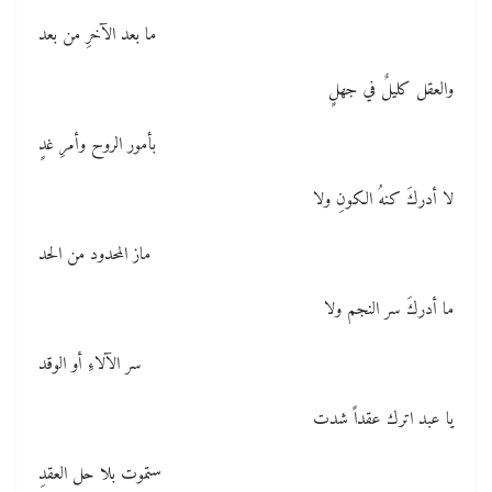
ما بعد الآخرِ من بعد
والعقل كليلٌ في جهلٍ
بأمور الروح وأمرِ غدٍ
لا أدركَ كنهُ الكونِ ولا
ماز المحدود من الحد
ما أدركَ سر النجم ولا
سر الآلاءِ أو الوقد
يا عبد اترك عقداً شدت
ستموت بلا حل العقدِ