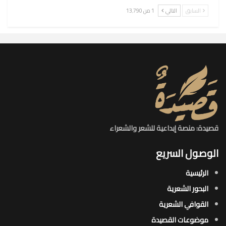
السابق
التالي
1 من 13٬790
قصيدة: منصة إبداعية للشعر والشعراء
الوصول السريع
الرئيسية
البحور الشعرية​
القوافي الشعرية​
موضوعات القصيدة​