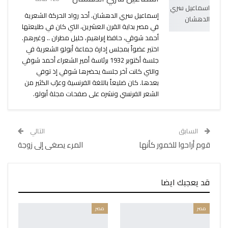
إسماعيل سري الدهشان. أحد رواد الحركة الشعرية
في مصر بداية القرن العشرين، التي كان في طليعتها
أحمد شوقي، حافظ إبراهيم، خليل مطران .. وغيرهم.
اختير عضواً بمجلس إدارة جماعة أبولو الشعرية في
جلسة أكتوبر 1932 برئاسة أمير الشعراء أحمد شوقي
والتي كانت آخر جلسة يحضرها شوقي إذ توفي
بعدها. كان ضليعاً باللغة الفرنسية وعرّب الكثير من
الشعر الفرنسي ونشره على صفحات مجلة أبولو.
السابق
التالي
قوم أراحوا للخمور كأنها
المرء يصغى إلى زوجة
قد يعجبك ايضا
مصر
مصر