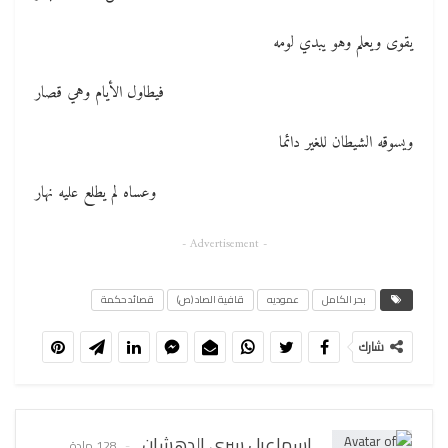
يقوى ويعلم وهو يبدي لومه
فيطاول الأيام وهي قصار
ويسوقه الشيطان للغير دائما
وعساه لم يطلع عليه نهار
- Advertisement -
بحر الكامل
عموديه
قافية الصاد (ص)
قصائد حكمة
شارك
اسماعيل سري الدهشان
128 مادة