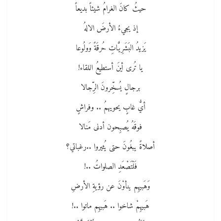
حيثُ كانَ الغرامُ شيئاً بديعاً
إذ يجيءُ الأرضَ الالهُ
يَزيدُ البَشَرِيَّاتِ حُرقَةً وَولُوعا
يا تُرى أينَ أستطيعُ اللقاء!
برجالٍ يُسخِّرونَ الرِّجالا
أيُّ غابٍ يحويهمُ .. وفراشٍ
فوقَهُ يُصبِحون أدنى مَنالا
أصلاةً يبغُونَ حتى يُثيروا ..رغباتي؟
فَلْتَصْعَدِ الصلواتُ ..!
وَهَبيهِم ينأوْنَ عن رؤيةِ الأرضِ
هَبيهِمْ شاخوا .. هَبيهِم ماتوا ..!