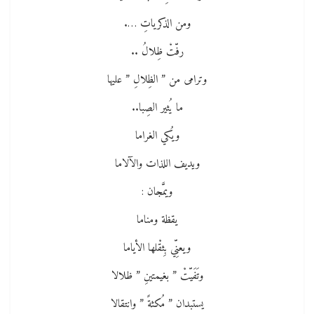
ومن الذكرياتِ ….
رفّتْ ظِلالُ ..
وترامى من ” الظِلالِ ” عليها
ما يُثير الصِبا..
ويُكي الغراما
ويديف اللذات والآلاما
ويمَّجان :
يقظة ومناما
ويعنِّي بِثقْلها الأياما
وتَفَيّتْ ” بغيمتينِ ” ظلالا
يستبدان ” مُكثةً ” وانتقالا