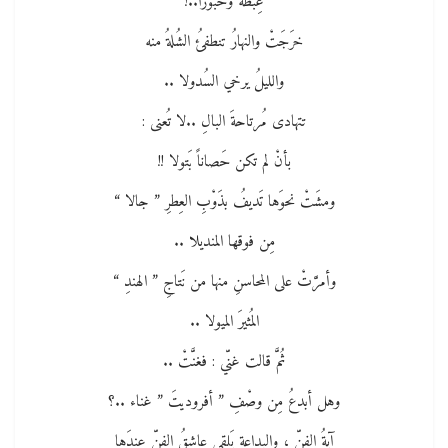
غِبطةً وحُبُورا..!
خرَجَتْ والنهارُ تنطفئُ الشُلةُ منه
والليلُ يرخي السُدولا ..
تتهادى مُرتاحةَ البالِ ..لا تُعنى :
بأنْ لم تكن حَصاناً بَتولا !!
ومشَتْ نحوَها تَديفُ بذَوْبِ العِطرِ ” جالا “
مِن فوقها المنديلا ..
وأمرَّتْ على المحاسنِ منها من نَتاجِ ” الهندِ “
المُثيرَ الميولا ..
ثُمَّ قالت غنّي : فغنَّتْ ..
وهل أبدعُ مِن وصْفِ ” أفروديتَ ” غناء ..؟
آيةُ الفنِّ ، والبداعةِ يَلقى عاشقُ الفنِّ عندَها