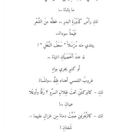
ما يشاءُ ..:
لكِ رأسٌ كدَوْرَةِ البدرِ .. غطتَّه منَ الشَّعْرِ
غَيْمةٌ سوداءُ..
يبتدي منه مُرْسَلاً ” سَعَفُ النَّخْلِ ” !
له عندَ أخْمَصَيْكِ انتهاءُ ..
أو كنهرٍ يجري بوادٍ
غروبُ الشمسِ أهداه ظِلَّه ..والمَساءُ
لكِ – كالبركتَيْنِ تحتَ ظِلالِ السرَّوِ ؟ رَقَّا وأوغْلا
عينانِ ..!
لك – كالزَّهْرتينِ صُبَّتْ دماءٌ مِن غزالٍ عليهما –
شَفتانِ !