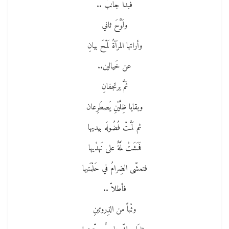
فبدا جانبٌ ..
ولَوَّحَ ثاني
وأراتها المرآةُ لَمْحَ بيانِ
عن خَيالين..
ثَمَّ يرتجفانِ
وبقايا ظِلَّيْنِ يَصطَرِعان
ثم لَمَّتْ فُضُولَه بيديها
فَمَشَتْ لمَّةٌ على نَهدْيها
فتمشّى الضِرامُ في حَلْمَتيها
فأطلاّ ..
وثْباً من الذِروتينِ