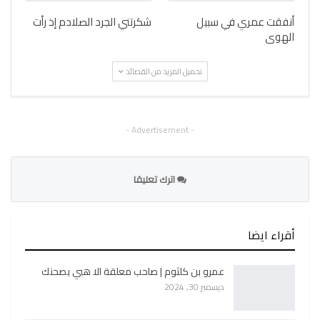
أنفقت عمري في سبيل
شكرتني الجرد الصلادم إذ رأت
الهوى
تحميل المزيد من القصائد
- Advertisement -
اترك تعليقا
أقراء ايضا
عمرو بن كلثوم | صاحب معلقة الا هبي بصحنك
ديسمبر 30, 2024