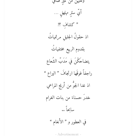
وعليهنَّ من نميرٍ صافي
أيّ سترٍ مهلهلٍ …
” كشافِ ؟!
اذ حقولُ الجليلِ مرتمياتُ
بقدوم الربيع مختفياتُ
يتضاحَكْنَ في مَدَبّ الشُعاعِ
راجفاً فوقَها ارتجافَ ” اليراع “
اذ غدا الجوُّ من أريج المراعي
خدرَ حسناءَ من بنات الغرام
سابحاً ..
في العطور و ” الأنغام “
- Advertisement -