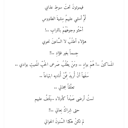
فيموتونَ تحتَ سوطِ عذابي
ثُمَّ أمشي عليهمُ مِشيةَ الطاووسِ
أحْثُو وجوهَهُمْ بالترابِ ..!
هؤلاءِ أطلُبُ لا السَّاعينَ نحوي
جِسماً بغير فؤادِ ..!!
المَساكينُ ..! هُمْ بوادٍ .. ومَنْ يطْلُبُ صَرعى الحُبِّ المُميتِ بوادي ..
سَفَهاً أنْ أُريدَ مِمَّنْ أُناديه ابتياعاً ..
تعلّقاً بجمالي ..
لستُ أرضى صَيْداً كأولاءِ ..يَلْتفٌ عليهم
حتى شِراكُ نِعالي ..!!
لم تكنْ هكذا السّنونَ الخوالي