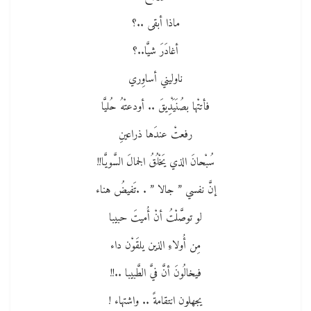
ماذا أبقى ..؟
أغادَرَ شيَّا..؟
ناوليني أساوِري
فأتتْها بصُنَيَْدِيقَ .. أودعتْهُ حُليَّا
رفعتْ عندَها ذراعينِ
سُبْحانَ الذي يَخْلُقُ الجمالَ السَّويَّا!!
إنَّ نفسي ” جالا ” . .تَفيضُ هناء
لو توصَّلْتُ أنْ أُميتَ حبيبا
مِن أُولاءِ الذين يلقَوْن داء
فيخالُونَ أنَّ فيَّ الطَّبيبا ..!!
يجهلون انتقامةً .. واشتهاء !