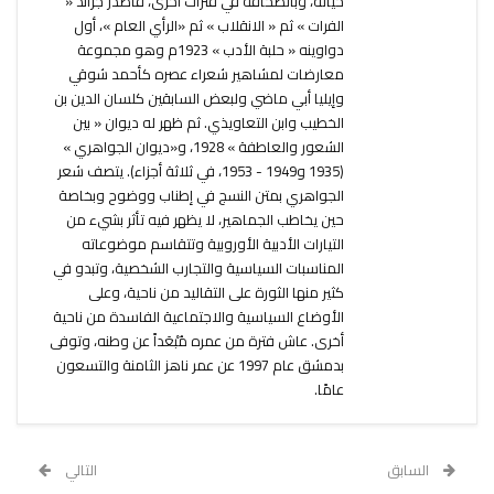
حياته، وبالصحافة في فترات أخرى، فأصدر جرائد «
الفرات » ثم « الانقلاب » ثم «الرأي العام »، أول
دواوينه « حلبة الأدب » 1923م وهو مجموعة
معارضات لمشاهير شعراء عصره كأحمد شوقي
وإيليا أبي ماضي ولبعض السابقين كلسان الدين بن
الخطيب وابن التعاويذي. ثم ظهر له ديوان « بين
الشعور والعاطفة » 1928، و«ديوان الجواهري »
(1935 و1949 - 1953، في ثلاثة أجزاء). يتصف شعر
الجواهري بمتن النسج في إطناب ووضوح وبخاصة
حين يخاطب الجماهير، لا يظهر فيه تأثر بشيء من
التيارات الأدبية الأوروبية وتتقاسم موضوعاته
المناسبات السياسية والتجارب الشخصية، وتبدو في
كثير منها الثورة على التقاليد من ناحية، وعلى
الأوضاع السياسية والاجتماعية الفاسدة من ناحية
أخرى. عاش فترة من عمره مُبْعَداً عن وطنه، وتوفى
بدمشق عام 1997 عن عمر ناهز الثامنة والتسعون
عامًا.
السابق
التالي