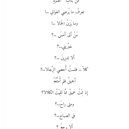
من بنَاتِ ” الهنودِ “
تعرفُ ما يُرضي الغواني ..!
وما يَزِينُ الجَمالا ..!
مَنْ أتى أمسَ ..؟
خبّريني..؟
ألا تدرِينَ ..؟
كلاّ .. فلستُ أُحصي الرِّجالا..!!
أجميلٌ فلم أُمتَّعْهُ
إذ نِمْتُ عميقً ممَّا لقِيْتُ الكلالا؟
ومتى راحَ..؟
في الصباح..؟
ألا يرجعُ ؟