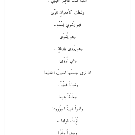
مثلمَا صكّ عاصِرٌ حبّتينِ !
وتمطت كأفعوانٍ تلوّى
فهو يَشوي بسّمِّهِ..
وهو يُشوَى
وهو يُروى بلدغةٍ …
وهي تُروَى:
اذ ترى جسمَها المميتَ الفظيعا
وشباباً غضّاً…
وخَلْقاً بديعا
وثماراً شهيةً ! وزُروعا
نُثِرَتْ فوقه! ..
وصدراً ونَحْرا