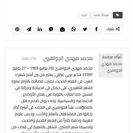
قصائد عامه
نثريه
شارك
محمد مهدي الجواهري
216 مادة
محمد مهدي الجواهري (26 يوليو 1903 – 27 يوليو
1997): شاعر عربي عراقي، يعتبر من بين أهم شعراء
العرب في العصر الحديث. تميزت قصائده بالتزام عمود
الشعر التقليدي، على جمال في الديباجة وجزالة في
النسيج، كما تميّزت بالثورة على بعض الأوضاع
الاجتماعية والسياسية. وله ديوان ضخم حافل
بالمطوَّلات. نشأ الجواهري في النجف، في أسرة أكثر
رجالها من المشتغلين بالعلم والأدب. ودرس علوم
العربية وحفظ كثيراً من الشعر القديم والحديث
ولاسيما شعر المتنبي. اشتغل بالتعليم في فترات من