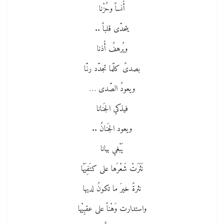
أُنساً وحُزْنا
يتحدّى قلباً ..
ويُرهفُ أُذنا
بصدىً كلّما تجدّد رنّا
ويعودُ الصّدى …
فيذكي الجَنانا
ويعود الجَنانُ ..
يَبْغي بيانا
نَثَرَتْ شَعْرَها على كتَفِيَهْا
نثرةً خيرَ ما تكونُ لديها
واستدارت وَهْناً على عقبِيْها