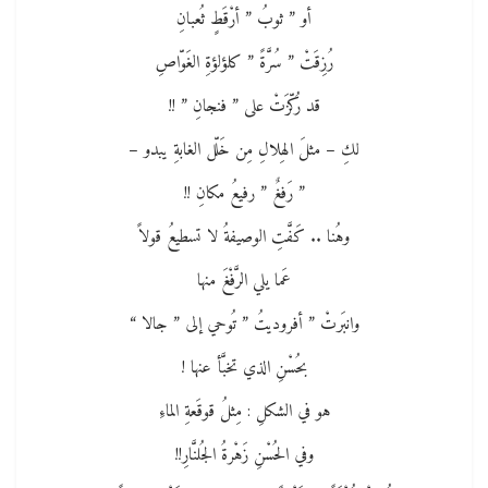
أو ” ثوبُ ” أرْقَطٍ ثُعبانِ
رُزِقَتْ ” سُرَّةً ” كلؤلؤةِ الغَوّاصِ
قد رُكّزَتْ على ” فنجانِ ” !!
لكِ – مثلَ الهِلالِ مِن خَلّل الغابةِ يبدو –
” رَفغٌ ” رفيعُ مكانِ !!
وهُنا .. كَفَّتِ الوصيفةُ لا تسطيعُ قولاً
عَما يلي الرَّفْغَ منها
وانبَرتْ ” أفروديتُ ” تُوحي إلى ” جالا “
بحُسْنِ الذي تخبَّأ عنها !
هو في الشكلِ : مِثلُ قوقَعةِ الماءِ
وفي الحُسْنِ زَهْرةُ الجُلنَّارِ!!