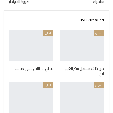
سامراء
صورة للخواطر
قد يعجبك ايضا
العراق
العراق
من خلف مسدل ستر الغيب
ما لي إذا الليل دجى صاحب
لاح لنا
العراق
العراق