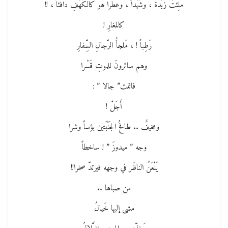
مُلِئتْ زُبْدَةً ، وشَهْداً ، وعطرا هو كالكَهْفِ دافئاً ، !!
كالمغارِ !
رَطِباً ! ، مَلجأُ الرّجالِ السِّفارِ
وهم سائرونَ للموتِ قَسْرا
فاتمت” جالا ” :
أَجَلْ !
ومخيفٌ .. طافحُ الجَنْبَتين بؤساً وشرا
وجه ” ميدوزَ ” ! ساخطاً
يَلْعَنُ الناظَر في وجهه فيرتدّ صخرا!!
من صباها ..
مشى إليها خَيالُ