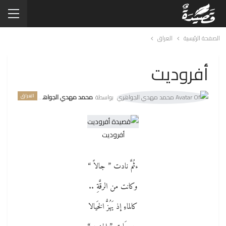
الصفحة الرئيسية
العراق
أفروديت
العراق
بواسطة
محمد مهدي الجواهري
أفروديت
ءثُمَّ نادت ” جالاً “
وكانت من الرقَّةِ ..
كالماءِ إذ يَهُزُّ الخَيالا