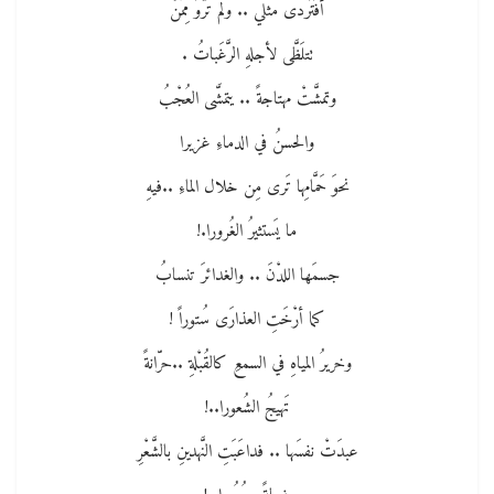
أفَتُردى مثلي .. ولم تُرْوَ مِمَّنْ
تتلَظَّى لأجلهِ الرَّغَباتُ .
وتمشَّتْ مهتاجةً .. يتمشَّى العُجْبُ
والحسنُ في الدماءِ غزيرا
نحوَ حَمَّامِها تَرى مِن خلال الماءِ ..فيهِ
ما يَستثيرُ الغُرورا.!
جسمَها اللدْنَ .. والغدائرَ تنسابُ
كما أرْخَتِ العذارَى سُتوراً !
وخريرُ المياهِ في السمعِ كالقُبْلةِ ..حرّانةً
تَهيجُ الشُعورا..!
عبدَتْ نفسَها .. فداعَبَتِ النَّهدينِ بالشَّعْرِ