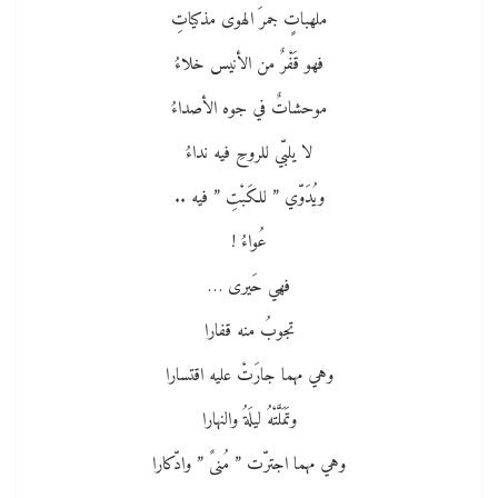
ملهباتٍ جمرَ الهوى مذكياتِ
فهو قَفْرٌ من الأنيس خلاءُ
موحشاتٌ في جوه الأصداءُ
لا يلبّي للروحِ فيه نداءُ
ويُدَوّي ” للكَبْتِ ” فيه ..
عُواءُ !
فهي حَيرى …
تجوبُ منه قفارا
وهي مهما جارَتْ عليه اقتسارا
وتَمَلَّتْهُ ليلَةُ والنهارا
وهي مهما اجترّت ” مُنىً ” وادّكارا