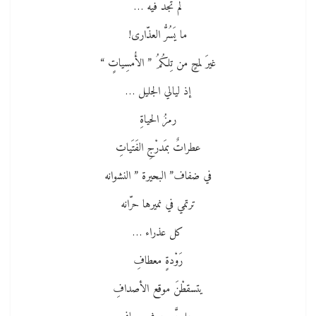
لم تجد فيه …
ما يَسُرُّ العذّارى!
غيرَ لمحٍ من تِلكُمُ ” الأُمسِياتٍ “
إذ ليالي الجليل …
رمزُ الحياةِ
عطراتٌ بمَدرْجِ الفَتَياتِ
في ضفاف” البحيرة ” النشوانه
ترتمي في نميرها حرّانه
كل عذراء …
رَوْدةٍ معطافِ
يتسقطْنَ موقع الأصدافِ