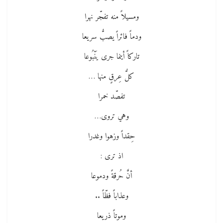
ومسيلاً منه تفجّر نهرا
ودماً فائراً يصبُّ سريعا
تاركاً أينما جرى يَنْبُوعا
كلُّ عِرقٍ منها …
تفصّد خمرا
وهي تروى…
حِقداً وزهوا وغدرا
اذ ترى :
أنَّ حُرقةً ودموعا
وعذاباً فظّاً ..
وموتاً ذريعا