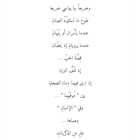
وصريعاً بها يواسي صريعا
طوعَ ما تستثيرُهُ العينانِ
عندما يأمُران أو يَنْهيَانَِ
عندما يرويانِ إذ يحلُمان:
قِصَّةَ الحبِّ …
إذ تَلُفُّ البرايا
إذ ترى فيهما دِماءَ الضحايا
بين ” مُوقَيْهِما ” …
وفي ” الإنسانِ “
وصباها …
عارٍ من الذكرياتِ