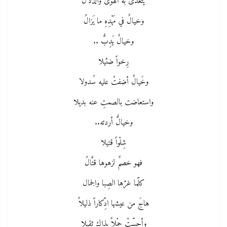
يَتغذّى به الهوى والدَّلالُ
وخيالٌ في مَهْدِهِ ما يَزالُ
وخيالٌ يَدِبُّ ..
رِخواً ضئيلا
وخَيالٌ أضفتْ عليه سُدولا
واستعاضت بالصمتِ عنه بديلا
وخيالُّ أردته..
شِلْواً قتيلا
فهو خصمٌ لزهوها قتَّالُ
كلّما غرّها الصِبا والجمال
هاجَ من عيشها ادِّكاراً ذليلاً
وأحسّتْ حِمْلاً بذاك ثقيلا