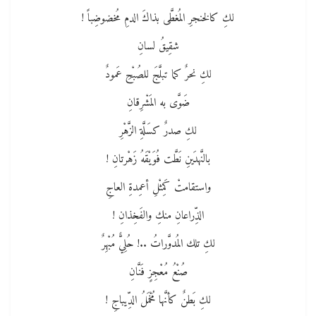
لكِ كالخنجرِ المُغطَّى بذاكَ الدمِ مُخضوضِباً !
شقِيقُ لسانِ
لكِ نحرٌ كما تبلَّجَ للصُبْحِ عَمودٌ
ضَوَّى به المَشْرِقانِ
لكِ صدرٌ كسَلَّةِ الزَّهْرِ
بالنَّهدَينِ نَطَّت فُوَيْقَهُ زَهْرتانِ !
واستقامتْ كَمِثْلِ أعمِدةِ العاجِ
الذِّراعانِ منكِ والفَخِذانِ !
لكِ تلك المُدوَّراتُ ..! حُلِيٌّ مُبْهِرٌ
صُنْعُ مُعْجِزٍ فَنَّانِ
لكِ بَطنٌ كأنَّها مُخْمَلُ الدِّيباجِ !