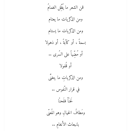
فمن الشعر ما يُظِّل الغمامُ
ومن الذكريات ما يعتام
ومن الذكريات ما يستام
بسمةً ، أو كآبةً ، أو ذهولا
أو مُضِّياً على السُرى ..
أو قُفولا
ومن الذكرياتِ ما يتغنَّى
في قرار النّفوس ..
لَحنْاً فلَحنْا
ومَطافُ الخيالِ وهو المُعنّى
بانبعاث الأنغامِ ..