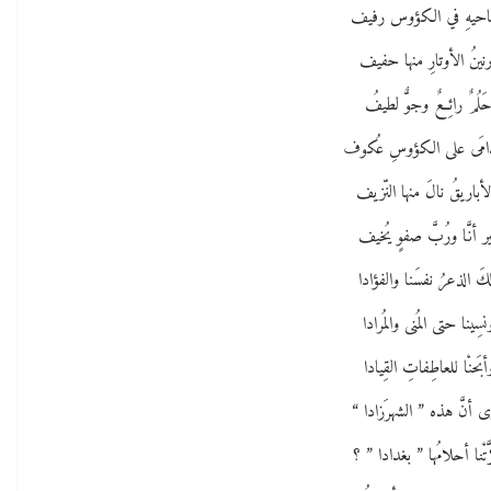
ِناحيهِ في الكؤوس رفيف
نينُ الأوتارِ منها حفيف
َلُمٌ رائِعٌ وجوٌّ لطيفُ
َدامَى على الكؤوسِ عُكوف
لأباريقُ نالَ منها النّزيف
ر أنَّا ورُبَّ صفوٍ يُخيف
كَ الذعرُ نفسَنا والفؤادا
نسِينا حتى المُنى والمُرادا
أبَحنْا للعاطِفاتِ القِيادا
رى أنَّ هذه ” الشهرَزادا “
َّتْنا أحلامُها ” بغدادا ” ؟