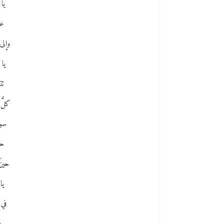
يا
عن
وإلى
يا
تت
كلُّ 
سوف
حين
حينَ 
يا
في 