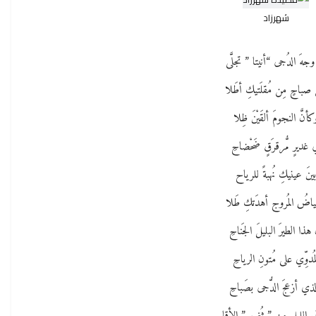
شهرزاد
 وجهَ الدُجى “أنيتا ” تجلَّى
باحٍ مِن مُقلَتيكِ أطَلا
كأنَّ النجومَ ألقَيْنَ ظِلا
 غديرٍ مُّرقرَقٍ ضَحْضاحِ
ينَ عينيكِ نُهبةً للرياح
اضُ المُروج أهدَتكِ طَلا
هذا الطيرَ البليلَ الجَناحِ
مُدوِّي على مُتونِ الرياحِ
لذي أزعجَ الدُّجى بصَباحِ