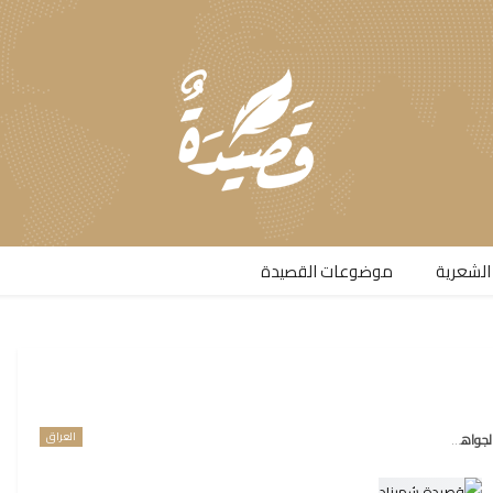
الشعرية​
موضوعات القصيدة​
العراق
واهري