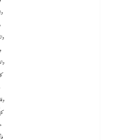
و
وا
و
وال
و
وال
كلّ
و
وقل
كلّ
عن
فأ