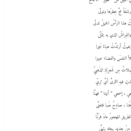
ي الليل من ” ثُغورِ ” الأقاح
رشفَةُ مجَّ عِطرَها وتولّى
 هذا الرأسُ الجميلُ تدلّى
والفِراشُ الذي به يتمَلّى
حيثُ أرتدَّتْ هباءً نَثيرا
لأ النفسَ والفضاءَ عبيرا
لاتٌ مِن شَعرِكِ الذَهبيِّ
تِ فيهِ الثرىَّ أيَّ ثرِيِّ
ي ، إسمعي ” أنيتا ” فهنَّا
ُنا ، صادِحٌ صَبا فتغنَّى
لطريق المهجورُ عادَ فرَنَّا
مِنْ جديدٍ ببعثِه يتهنَّى