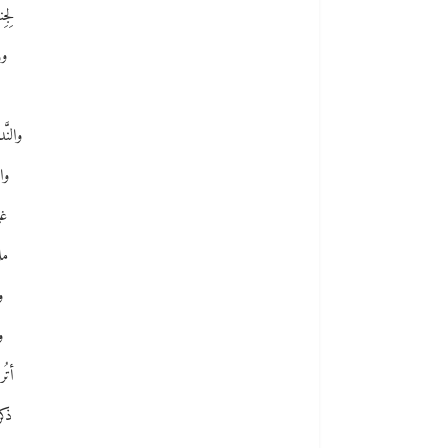
لِج
ور
ح
والنّ
وا
غي
مل
و
و
أتُ
ذكر