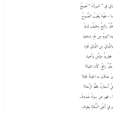
يالي في ” شهرزَادَ ” تَصيحُ
نا ، ههُنا يَطيبُ الصَّبوحُ
ُلُمٌ رائِعٌ وطيفٌ لذيذُ
ما اليومُ مِن غَدٍ يستعيذ
اللّيالي مِن اللّيالي تَلوذ
فطريدٌ مؤمَّل وأخيذ
حُلُمٌ رائعٌ كأن الخيالا
َ ضاقَت به الحياةُ مَجالا
لِّ أسفارَهُ فحطَّ الرِّحالا
ا ، فهو عن سِواهُ صَدوفُ
 في أعيُنِ السُّقاةِ يَطوف