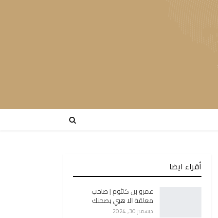
أقراء ايضا
عمرو بن كلثوم | صاحب
معلقة الا هبي بصحنك
ديسمبر 30, 2024