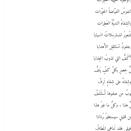
الوجوهُ الحيِيَّةُ الخَفِرات
لنفوسُ الفيّاضةُ الخيِّرات
الشِفاهُ النديَّةُ العَطِرات
شُعورُ المسترسِلاتُ انسيابا
جفونٌ تستثقِل الأهدابا
أكُفُّ التي تذوبُ انجِذابا
ُ خِصرٍ بكلِّ كفٍّ يَلفُّ
شِفاهٌ على شِفاهٍ تَرِفّ
وبٌ من صفوها تُستَشَفّ
ُ هذا ، وكلُّ ما غيرُ هذا
 قليلٍ سيستطيرُ رُذاذا
فيقي فقد تَناهى المَطافُ