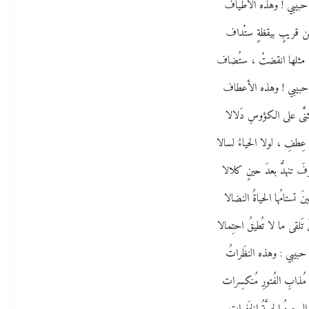
 حبيبي ! وهذه الأطيافُ
 قريبٍ بيقظةٍ ستْداف
 مثلها انقضتْ ، ستُضاف
 حبيبي ! وهذه الأعطاف
ثنَّى على الكؤوسِ دَلالا
عِطفِ ، لولا الحياءُ لسالا
َ تنهدُّ بعدَ حينٍ كلالا
َ تستامُها الحياةُ النضالا
تَلقى ما لا تُطيقُ احتِمالا
 حبيبي : وهذه النظَراتُ
مُذابِ الفُتورِ مُنكسِرات