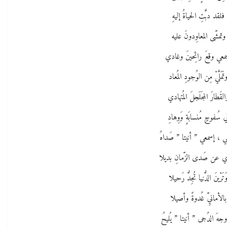
فلقد دبَّتِ الحياةُ إليهِ
وتمشّى المعاوِدونَ عليه
معي وقعَ رائِحينَ وغادي
تَمَلَّيْ مِن الوُجودِ المُعاد
القَطارَ المجَلَجلَ المُتهادي
ي سُفوحٍ مُنسابَةٍ وَوِهادِ
ي ، إسمعي ” أنيتا ” صَداهُ
دي عن صَدى الزّمانِ بديلا
َتَرْينَ الدُّنيا تُجِدُّ رَحيلا
بالأمانيِّ غُدوةً وأصيلا
 وجهَ الدُجى ” أنيتا ” يُليحُ